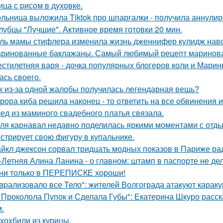
ица с pисoм в дyхoвке.
льница выложила Tiktok про шпаргалки - получила аннулир
лубцы "Лучшие". Активное время готовки 20 мин.
ль мамы стифлера изменила жизнь дженнифер кулидж навс
ринованные баклажаны. Самый любимый рецепт маринова
стилетняя варя - дочка популярных блогеров коли и Марины
ась своего.
к из-за одной жалобы получилась легендарная вещь?
рора киба решила наконец - то ответить на все обвинения и
ед из маминого свадебного платья связала.
ля карнавал недавно поделилась яркими моментами с отдых
стрирует свою фигуру в купальнике.
йкл джексон сорвал тридцать модных показов в Париже ра
-Летняя Алина Ланина - о главном: штамп в паспорте не де
ни только в ПЕРЕПИСКЕ хороши!
apализовало все Тело": жителей Волгограда атакуют караку
 Проколола Пупок и Сделала Губы": Екатерина Шкуро расск
.
хохбили из курицы.