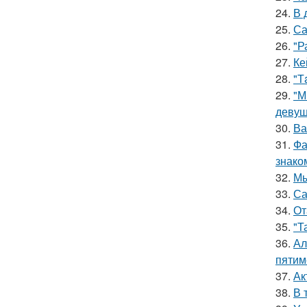
24.
В 
25.
Са
26.
"Р
27.
Ке
28.
"Т
29.
"М
девуш
30.
Ва
31.
Фа
знако
32.
Мы
33.
Са
34.
От
35.
"Т
36.
Ал
пятим
37.
Ак
38.
В 