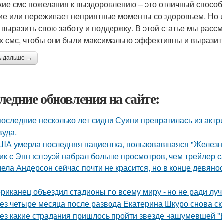
кие смс пожелания к выздоровлению – это отличный способ
ие или переживает неприятные моменты со здоровьем. Но 
 выразить свою заботу и поддержку. В этой статье мы расс
их смс, чтобы они были максимально эффективны и выразит
ь дальше →
ледние обновления на сайте:
последние несколько лет сидни Суини превратилась из актр
вуда.
ША умерла последняя пациентка, пользовавшаяся "Железн
ик с Энн хэтэуэй набрал больше просмотров, чем трейлер 
ела Андерсон сейчас почти не красится, но в конце девяно
.
риканец объездил стадионы по всему миру - но не ради луч
ез четыре месяца после развода Екатерина Шкуро снова сказ
ез какие страдания пришлось пройти звезде нашумевшей 