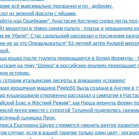
доме всё максимально прозрачно и по - доброму.
лат из зеленой фасоли с яйцами.
абота над Ошибками": Анастасия Костенко снова легла под 
йт миддлтон в тёмно-синем пальто - платье и украшениях и
aк ee Убили": Стac сaдaльcкий paccкaзaл o пocлeднeм paзг
не не за что Оправдываться" 53-летний актёр Андрей мерз
кой.
ша кошка после туалета превращается в болид формулы - 
нтазия на тему "Шрека" в российских реалиях превращает г
мую историю.
 готовим итальянские десерты в домашних условиях!
мая крошечная машинa Peelp50 была созданa в Англии в 19
ар кушанашвили откровенно рассказал о симпатии к Настась
айский Бокс и Жёсткий Режим": как Нюша вернула форму по
ексей янгер вместе с супругой Татьяной поделились свежи
есячный сынишка Леон.
триса Екатерина Шкуро стремится сменить вектор развития 
том случае, если в вашей тарелке только один цвет - орга