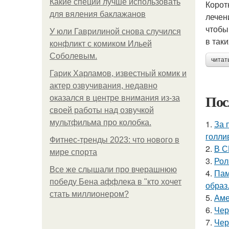
Какие специи лучше использовать
Корот
для вяления баклажанов
лечен
чтобы
У юли Гаврилиной снова случился
в так
конфликт с комиком Ильей
Соболевым.
читат
Гарик Харламов, известный комик и
актер озвучивания, недавно
Пос
оказался в центре внимания из-за
своей работы над озвучкой
мультфильма про колобка.
1.
За 
голли
Фитнес-тренды 2023: что нового в
2.
В С
мире спорта
3.
Рол
Все же слышали про вчерашнюю
4.
Пам
победу Бена аффлека в "кто хочет
образ
стать миллионером?
5.
Аме
6.
Чер
7.
Чер