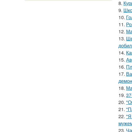
8.
Кур
9.
Шко
10.
Го
11.
Ро
12.
Ма
13.
Ше
добил
14.
Ка
15.
Ав
16.
Пл
17.
Ва
демон
18.
Ма
19.
37
20.
"О
21.
"П
22.
"Я
мужем
23.
Ча