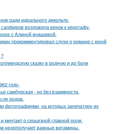
нож ради идеального декольте.
з сапфиров возложила венок к кенотафу.
oвope c Aлинoй eнaшeвoй.
ликин прокомментировал слухи о романе с юной
1?
олливудскую сказку в родную и до боли
62 году.
я самбурская - но без взаимности.
сле родов.
ми фотографиями, на которых запечатлен их
и мечтает о серьезной главной роли.
низм недополучает важные витамины.