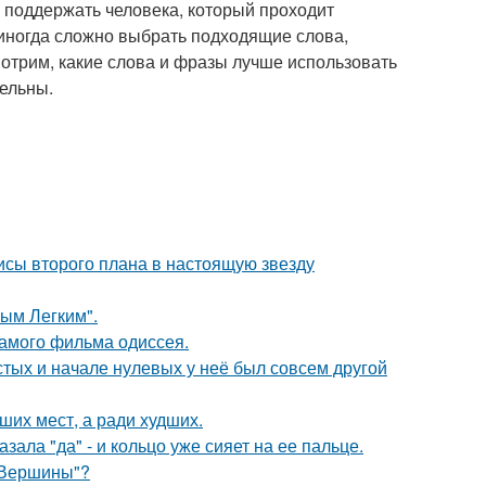
 поддержать человека, который проходит
иногда сложно выбрать подходящие слова,
мотрим, какие слова и фразы лучше использовать
ельны.
исы второго плана в настоящую звезду
ым Легким".
самого фильма одиссея.
стых и начале нулевых у неё был совсем другой
ших мест, а ради худших.
ала "да" - и кольцо уже сияет на ее пальце.
"Вершины"?