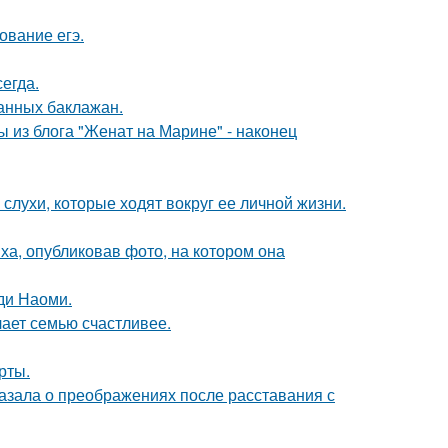
ование егэ.
егда.
нных баклажан.
 из блога "Женат на Марине" - наконец
 слухи, которые ходят вокруг ее личной жизни.
а, опубликовав фото, на котором она
ди Наоми.
лает семью счастливее.
рты.
азала о преображениях после расставания с