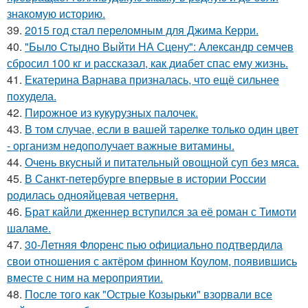
знакомую историю.
39.
2015 год стал переломным для Джима Керри.
40.
"Было Стыдно Выйти НА Сцену": Александр семчев
сбросил 100 кг и рассказал, как диабет спас ему жизнь.
41.
Екатерина Варнава призналась, что ещё сильнее
похудела.
42.
Пирожное из кукурузных палочек.
43.
В том случае, если в вашей тарелке только один цвет
- организм недополучает важные витамины.
44.
Очень вкусный и питательный овощной суп без мяса.
45.
В Санкт-петербурге впервые в истории России
родилась однояйцевая четверня.
46.
Брат кайли дженнер вступился за её роман с Тимоти
шаламе.
47.
30-Летняя Флоренс пью официально подтвердила
свои отношения с актёром финном Коулом, появившись
вместе с ним на мероприятии.
48.
После того как "Острые Козырьки" взорвали все