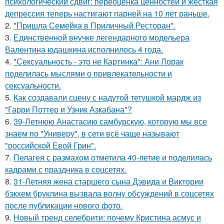
психологический сдвиг: переоценка ценностей и жесткая
депрессия теперь настигают парней на 10 лет раньше.
2.
"Пришла Семейка в Приличный Ресторан".
3.
Единственной внучке легендарного модельера
Валентина юдашкина исполнилось 4 года.
4.
"Сексуальность - это не Картинка": Ани Лорак
поделилась мыслями о привлекательности и
сексуальности.
5.
Как создавали сцену с надутой тетушкой мардж из
"Гарри Поттер и Узник Азкабана"?
6.
39-Летнюю Анастасию самбурскую, которую мы все
знаем по "Универу", в сети всё чаще называют
"российской Евой Грин".
7.
Пелагея с размахом отметила 40-летие и поделилась
кадрами с праздника в соцсетях.
8.
31-Летняя жена старшего сына Дэвида и Виктории
бэкхем бруклина вызвала волну обсуждений в соцсетях
после публикации нового фото.
9.
Новый тренд селебрити: почему Кристина асмус и