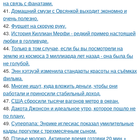
на связь с фанатами.
41.
Домашний смузи с Овсянкой выходит экономно и
очень полезно.
42.
Фуршет на скорую руку.
43.
История Киллиан Мерфи - редкий пример настоящей
любви в голливуде.
44.
Только в том случае, если бы вы посмотрели на
землю из космоса 3 миллиарда лет назад - она была бы
не голубой.
45.
Энн хэтэуэй изменила стандарты красоты на съёмках
фильма.
46.
Многие ищут, куда вложить деньги, чтобы они
работали и приносили стабильный доход.
47.
США сбросили тысячи вагонов метро в океан.
48.
Дакота Джонсон и идеальное утро, которое пошло не
по плану.
49.
Суперпапа: Энрике иглесиас показал умилительные
кадры прогулки с трехмесячным сыном.
50.
Птичье молоко. Активное время готовки 20 мин +