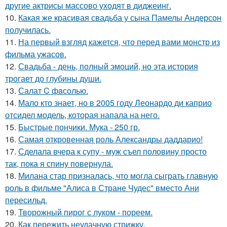
другие актрисы массово уходят в диджеинг.
10.
Какая же красивая свадьба у сына Памелы Андерсон
получилась.
11.
На первый взгляд кажется, что перед вами монстр из
фильма ужасов.
12.
Свадьба - день, полный эмоций, но эта история
трогает до глубины души.
13.
Салат C фaсoлью.
14.
Мало кто знает, но в 2005 году Леонардо ди каприо
отсидел модель, которая напала на него.
15.
Быстрые пончики. Мука - 250 гр.
16.
Самая откровенная роль Александры даддарио!
17.
Сделала вчера к супу - муж съел половину просто
так, пока я спину повернула.
18.
Милана стар призналась, что могла сыграть главную
роль в фильме "Алиса в Стране Чудес" вместо Ани
пересильд.
19.
Творожный пирог с луком - пореем.
20.
Как пережить неудачную стрижку.