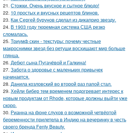
21.
Стожки. Очень вкусное и сытное блюдо!
22.
10 простых и вкусных рецептов блинов.
23.
Как Сергей бурунов сделал из дикаприо звезду.
24.
В 1903 году тюремная система США резко
сломалась.
25.
Триумф скин - текстуры: почему честные
макроснимки звезд без ретуши восхищают мир больше
глянца.
26.
Дебют сына Пугачёвой и Галкина!
27.
Забота о здоровье с маленьких привычек
начинается.
28.
Данила козловский во второй раз папой стал.
29.
Хейли бибер тем временем подогревает интерес к
новым продуктам от Rhode, которые должны выйти уже
скоро.
30.
Рианна на фоне слухов о возможной четвёртой
беременности прилетела в Индию на вечеринку в честь
своего бренда Fenty Beauty.