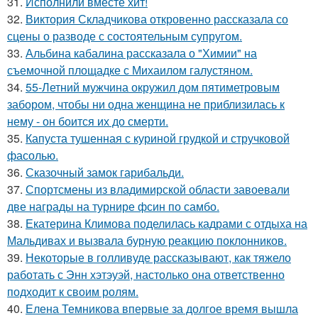
31.
Исполнили вместе хит!
32.
Виктория Складчикова откровенно рассказала со
сцены о разводе с состоятельным супругом.
33.
Альбина кабалина рассказала о "Химии" на
съемочной площадке с Михаилом галустяном.
34.
55-Летний мужчина окружил дом пятиметровым
забором, чтобы ни одна женщина не приблизилась к
нему - он боится их до смерти.
35.
Капуста тушенная с куриной грудкой и стручковой
фасолью.
36.
Сказочный замок гарибальди.
37.
Спортсмены из владимирской области завоевали
две награды на турнире фсин по самбо.
38.
Екатерина Климова поделилась кадрами с отдыха на
Мальдивах и вызвала бурную реакцию поклонников.
39.
Некоторые в голливуде рассказывают, как тяжело
работать с Энн хэтэуэй, настолько она ответственно
подходит к своим ролям.
40.
Елена Темникова впервые за долгое время вышла