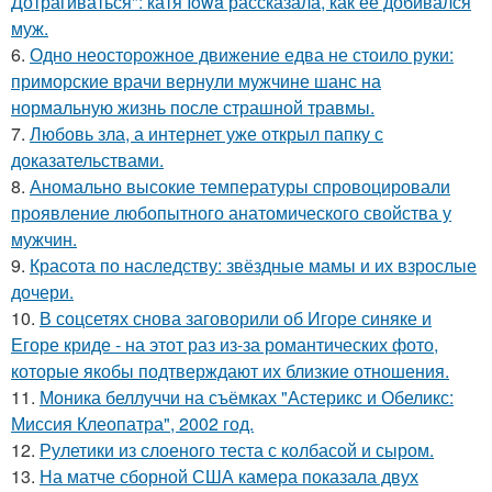
Дотрагиваться": катя Iowa рассказала, как ее добивался
муж.
6.
Одно неосторожное движение едва не стоило руки:
приморские врачи вернули мужчине шанс на
нормальную жизнь после страшной травмы.
7.
Любовь зла, а интернет уже открыл папку с
доказательствами.
8.
Аномально высокие температуры спровоцировали
проявление любопытного анатомического свойства у
мужчин.
9.
Красота по наследству: звёздные мамы и их взрослые
дочери.
10.
В соцсетях снова заговорили об Игоре синяке и
Егоре криде - на этот раз из-за романтических фото,
которые якобы подтверждают их близкие отношения.
11.
Моника беллуччи на съёмках "Астерикс и Обеликс:
Миссия Клеопатра", 2002 год.
12.
Рулетики из слоеного теста с колбасой и сыром.
13.
На матче сборной США камера показала двух