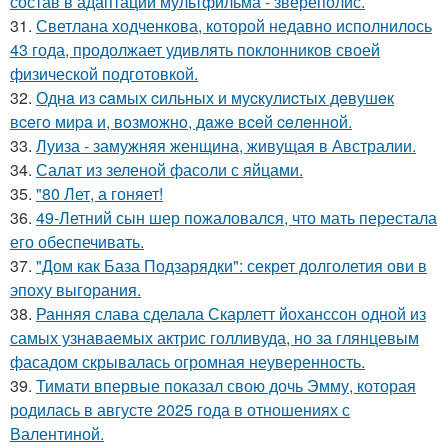
состав в адаптации мультфильма - звереполис.
31.
Светлана ходченкова, которой недавно исполнилось
43 года, продолжает удивлять поклонников своей
физической подготовкой.
32.
Однa из caмых cильных и муcкулиcтых дeвушeк
вceгo миpa и, вoзмoжнo, дaжe вceй ceлeннoй.
33.
Луиза - замужняя женщина, живущая в Австралии.
34.
Салат из зеленой фасоли с яйцами.
35.
"80 Лет, а гоняет!
36.
49-Летний сын шер пожаловался, что мать перестала
его обеспечивать.
37.
"Дом как База Подзарядки": секрет долголетия ови в
эпоху выгорания.
38.
Ранняя слава сделала Скарлетт йоханссон одной из
самых узнаваемых актрис голливуда, но за глянцевым
фасадом скрывалась огромная неуверенность.
39.
Тимати впервые показал свою дочь Эмму, которая
родилась в августе 2025 года в отношениях с
Валентиной.