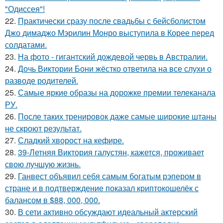
"Одиссея"!
22.
Практически сразу после свадьбы с бейсболистом
Джо димаджо Мэрилин Монро выступила в Корее перед
солдатами.
23.
На фото - гигантский дождевой червь в Австралии.
24.
Дочь Виктории Бони жёстко ответила на все слухи о
разводе родителей.
25.
Самые яркие образы на дорожке премии телеканала
РУ.
26.
После таких тренировок даже самые широкие штаны
не скроют результат.
27.
Сладкий хворост на кефире.
28.
39-Летняя Виктория галустян, кажется, проживает
свою лучшую жизнь.
29.
Ганвест объявил себя самым богатым рэпером в
стране и в подтверждение показал криптокошелёк с
балансом в $88, 000, 000.
30.
В сети активно обсуждают идеальный актерский