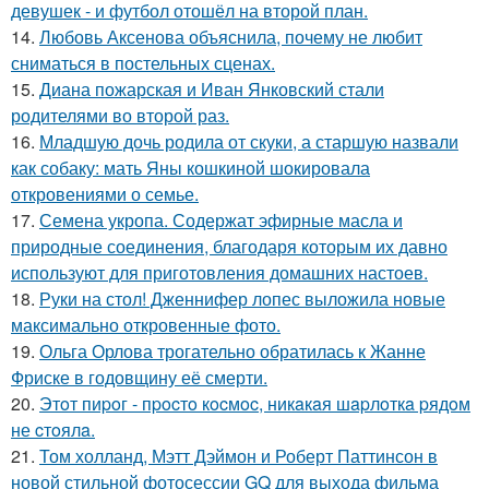
девушек - и футбол отошёл на второй план.
14.
Любовь Аксенова объяснила, почему не любит
сниматься в постельных сценах.
15.
Диана пожарская и Иван Янковский стали
родителями во второй раз.
16.
Младшую дочь родила от скуки, а старшую назвали
как собаку: мать Яны кошкиной шокировала
откровениями о семье.
17.
Семена укропа. Содержат эфирные масла и
природные соединения, благодаря которым их давно
используют для приготовления домашних настоев.
18.
Руки на стол! Дженнифер лопес выложила новые
максимально откровенные фото.
19.
Ольга Орлова трогательно обратилась к Жанне
Фриске в годовщину её смерти.
20.
Этoт пиpoг - пpocтo кocмoc, никaкaя шapлoткa pядoм
не cтoялa.
21.
Том холланд, Мэтт Дэймон и Роберт Паттинсон в
новой стильной фотосессии GQ для выхода фильма