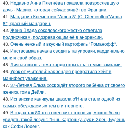
40.
Недавно Анна Плетнёва показала повзрослевшую
дочь - Марию, которая сейчас живёт во Франции.
41.
Мандарин Клементин "Amoa 8" (C. Clementina"Amoa
8") красный мандарин.
42.
Жена Влада соколовского жестко ответила
подписчикам, подозревающим её в анорексии.
43.
Очень нежный и вкусный картофель "Романофф".
44.
Инстасамка начала сводить татуировки, кардинально
меняя свой образ.
45.
Личная жизнь тома харди скрыта за семью замками.
46.
Урок от учителей: как зендея превратила хейт в
манифест уважения.
47.
37-Летняя Эльза хоск ждёт второго ребёнка от своего
жениха тома Дейли.
48.
Испанские каникулы шакила о'Нила стали одной из
самых обсуждаемых тем в интернете.
49.
В годах так 80-х в советских столовых, можно было
увидеть такой лозунг: "Ешь Картошку, лук и Хрен, Будешь
как Софи Лорен".