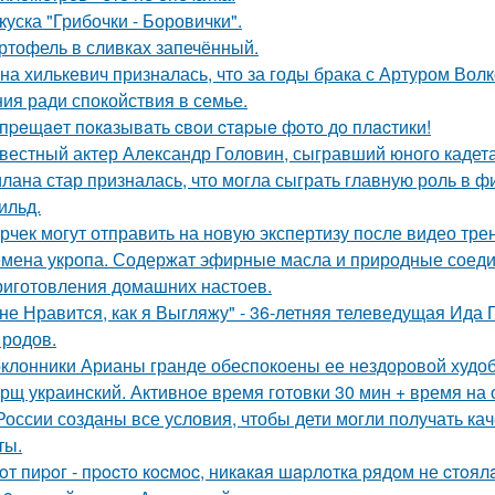
куска "Грибочки - Боровички".
ртофель в сливках запечённый.
на хилькевич призналась, что за годы брака с Артуром Вол
ия ради спокойствия в семье.
пpeщaeт пoкaзывaть cвoи cтapыe фoтo дo плacтики!
вестный актер Александр Головин, сыгравший юного кадет
лана стар призналась, что могла сыграть главную роль в ф
ильд.
рчек могут отправить на новую экспертизу после видео трен
мена укропа. Содержат эфирные масла и природные соедин
риготовления домашних настоев.
не Нравится, как я Выгляжу" - 36-летняя телеведущая Ида 
 родов.
клонники Арианы гранде обеспокоены ее нездоровой худобо
рщ украинский. Активное время готовки 30 мин + время на
России созданы все условия, чтобы дети могли получать ка
ты.
oт пиpoг - пpocтo кocмoc, никaкaя шapлoткa pядoм не cтoял