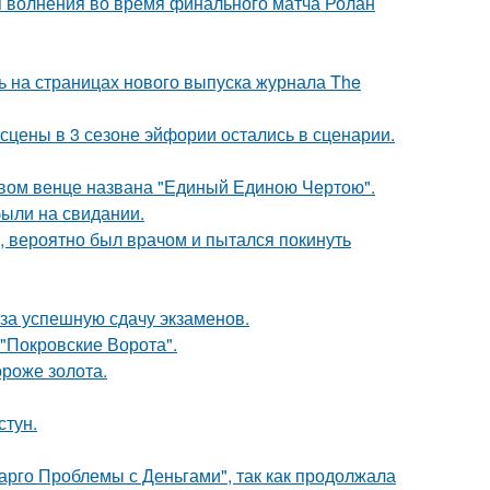
я волнения во время финального матча Ролан
ь на страницах нового выпуска журнала The
сцены в 3 сезоне эйфории остались в сценарии.
овом венце названа "Единый Единою Чертою".
были на свидании.
, вероятно был врачом и пытался покинуть
 за успешную сдачу экзаменов.
 "Покровские Ворота".
ороже золота.
стун.
арго Проблемы с Деньгами", так как продолжала