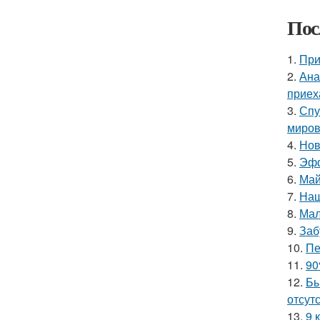
Пос
1.
При
2.
Ана
приех
3.
Спу
миров
4.
Нов
5.
Эфф
6.
Май
7.
Наш
8.
Мал
9.
Заб
10.
Пе
11.
90
12.
Бы
отсутс
13.
9 