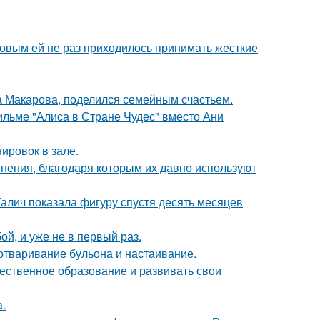
ковым ей не раз приходилось принимать жесткие
а Макарова, поделился семейным счастьем.
ильме "Алиса в Стране Чудес" вместо Ани
ировок в зале.
ения, благодаря которым их давно используют
Галич показала фигуру спустя десять месяцев
й, и уже не в первый раз.
 отваривание бульона и настаивание.
чественное образование и развивать свои
a.