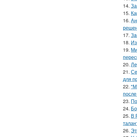
14.
За
15.
Ка
16.
Ан
решен
17.
Зa
18.
Из
19.
Ми
перес
20.
Ле
21.
Се
для п
22.
"М
после
23.
По
24.
Бо
25.
В 
талан
26.
Эт