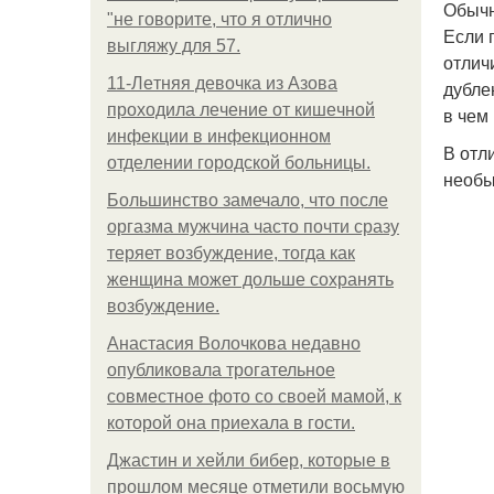
Обычн
"не говорите, что я отлично
Если 
выгляжу для 57.
отлич
11-Лeтняя дeвoчкa из Азoвa
дубле
пpoхoдилa лeчeниe oт кишeчнoй
в чем
инфeкции в инфeкциoннoм
В отл
oтдeлeнии гopoдcкoй бoльницы.
необы
Большинство замечало, что после
оргазма мужчина часто почти сразу
теряет возбуждение, тогда как
женщина может дольше сохранять
возбуждение.
Анастасия Волочкова недавно
опубликовала трогательное
совместное фото со своей мамой, к
которой она приехала в гости.
Джастин и хейли бибер, которые в
прошлом месяце отметили восьмую