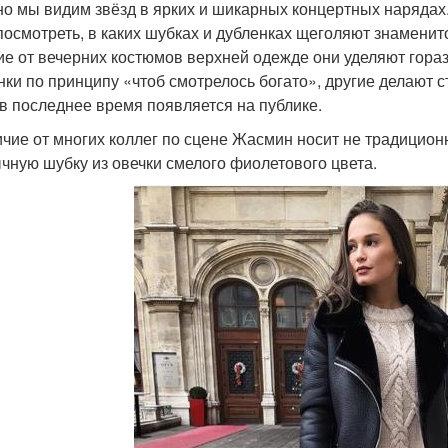
о мы видим звёзд в ярких и шикарных концертных нарядах. 
посмотреть, в каких шубках и дубленках щеголяют знаменитос
ие от вечерних костюмов верхней одежде они уделяют гор
нки по принципу «чтоб смотрелось богато», другие делают с
 в последнее время появляется на публике.
ичие от многих коллег по сцене Жасмин носит не традиционн
чную шубку из овечки смелого фиолетового цвета.