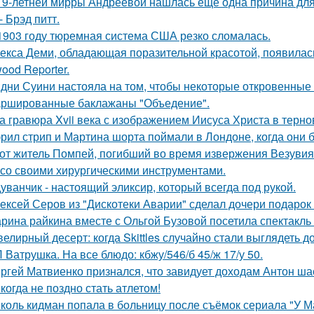
19-летней мирры Андреевой нашлась еще одна причина дл
- Брэд питт.
1903 году тюремная система США резко сломалась.
екса Деми, обладающая поразительной красотой, появилас
ood Reporter.
дни Суини настояла на том, чтобы некоторые откровенные 
ршированные баклажаны "Объедение".
а гравюра Xvii века с изображением Иисуса Христа в терн
рил стрип и Мартина шорта поймали в Лондоне, когда они 
от житель Помпей, погибший во время извержения Везувия
 со своими хирургическими инструментами.
уванчик - настоящий эликсир, который всегда под рукой.
ексей Серов из "Дискотеки Аварии" сделал дочери подарок
рина райкина вместе с Ольгой Бузовой посетила спектакль
елирный десерт: когда Skittles случайно стали выглядеть д
 Ватрушка. На все блюдо: кбжу/546/б 45/ж 17/у 50.
ргей Матвиенко признался, что завидует доходам Антон ша
когда не поздно стать атлетом!
коль кидман попала в больницу после съёмок сериала "У М