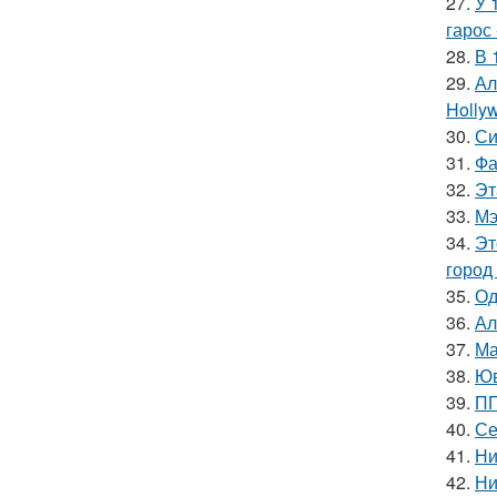
27.
У 
гарос 
28.
В 
29.
Ал
Hollyw
30.
Си
31.
Фа
32.
Эт
33.
Мэ
34.
Эт
город
35.
Од
36.
Ал
37.
Ма
38.
Юв
39.
ПП
40.
Се
41.
Ни
42.
Ни