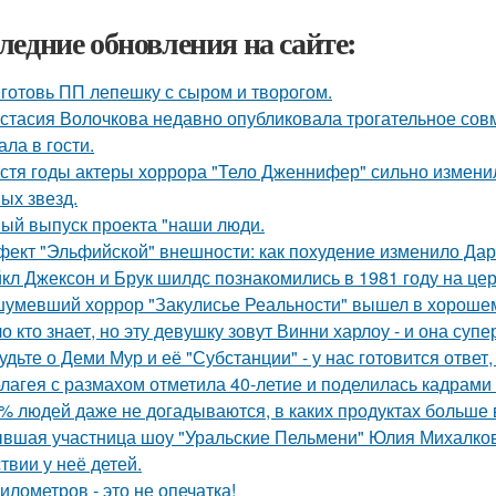
ледние обновления на сайте:
готовь ПП лепешку с сыром и творогом.
стасия Волочкова недавно опубликовала трогательное совм
ала в гости.
стя годы актеры хоррора "Тело Дженнифер" сильно изменил
ых звезд.
ый выпуск проекта "наши люди.
ект "Эльфийской" внешности: как похудение изменило Дар
кл Джексон и Брук шилдс познакомились в 1981 году на це
умевший хоррор "Закулисье Реальности" вышел в хорошем
о кто знает, но эту девушку зовут Винни харлоу - и она суп
удьте о Деми Мур и её "Субстанции" - у нас готовится отве
лагея с размахом отметила 40-летие и поделилась кадрами 
% людей даже не догадываются, в каких продуктах больше 
вшая участница шоу "Уральские Пельмени" Юлия Михалков
твии у неё детей.
километров - это не опечатка!