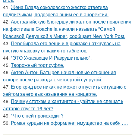
41.
Жена Влада соколовского жестко ответила
подписчикам, подозревающим её в анорексии.
42.
Австралийскую блогершу ли халтон после появления
на фестивале Coachella начали называть "Самой
Красивой Девушкой в Мире", сообщает New York Post.
43.
Перебирала его вещи и в рюкзаке наткнулась на
пустую упаковку от каких-то таблеток.
44.
"ЭТО Ужасающе И Разрушительно".
45.
Творожный торт суфле.
46.
Актер Антон Батырев начал новые отношения
вскоре после развода с четвертой супругой.
47.
Егор крид все никак не может отпустить ситуацию с
хейтом за его высказывания на концерте.
48.
Почему стэтхэм и хантингтон - уайтли не спешат к
алтарю спустя 16 лет?
49.
"Что с ней происходит?
50.
Роман курцын не оформляет имущество на себя ….