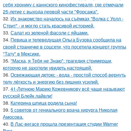
себя хронику с каннского кинофестиваля, где отмечали
25-летие с выхода первой части "Форсажа".
32.
Их знакомство началось на съёмках "Волка с Уолл -
Стрит" - и могло стать красивой историей.
33.
Салат из зеленой фасоли с яйцами.
34.
Певица и телеведущая Ольга Бузова сообщила на
своей страничке в соцсети, что посетила концерт группы
"Тату" в Мексике.
35.
"Маска, я Тебя не Знаю": трагедия стримерши,
которую не захотели увидеть настоящей.
36.
Освежающая детокс - вода - простой способ вернуть
телу лёгкость и энергию без лишних усилий.
37.
41-Летнюю Марию Кожевникову всё чаще называют
русской Блейк лайвли!
38.
Катерина шпица родила сына!
39.
5 советов от гениального врача хирурга Николая
Амосова.
40.
В Лас-вегасе прошла презентация студии Warner
Bros.