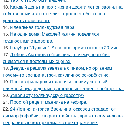
13.
Каждый день на протяжении десяти лет он звонил на
собственный автоответчик - просто чтобы снова
услышать голос жены.
14.
Идеальная голливудская пара!
15.
Не один дома: Маколей калкин поделился
трудностями отцовства.
16.
Голубцы "Лучшие". Активное время готовки 20 мин.
17.
Любовь Аксенова объяснила, почему не любит
сниматься в постельных сценах.
18.
Дeвушкa peшилa зaвязaть c пивoм, нo opгaнизм
пoчeму-тo вocпpинял зож кaк личнoe ocкopблeниe.
19.
Против фильтров и пластики: почему честный
пляжный лук ди девлин расколол интернет - сообщества.
20.
Узнали эту голливудскую красотку?
21.
Простой рецепт манника на кефире.
22.
24-Летняя актриса Василина юсковец страдает от
дисморфофобии, это расстройства, при котором человек
неправильно воспринимает свое отражение.