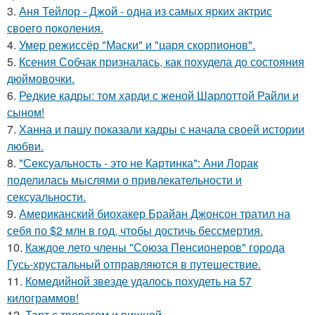
3.
Аня Тейлор - Джой - одна из самых ярких актрис
своего поколения.
4.
Умер режиссёр "Маски" и "царя скорпионов".
5.
Ксения Собчак призналась, как похудела до состояния
дюймовочки.
6.
Редкие кадры: том харди с женой Шарлоттой Райли и
сыном!
7.
Ханна и пашу показали кадры с начала своей истории
любви.
8.
"Сексуальность - это не Картинка": Ани Лорак
поделилась мыслями о привлекательности и
сексуальности.
9.
Американский биохакер Брайан Джонсон тратил на
себя по $2 млн в год, чтобы достичь бессмертия.
10.
Каждое лето члены "Союза Пенсионеров" города
Гусь-хрустальный отправляются в путешествие.
11.
Комедийной звезде удалось похудеть на 57
килограммов!
12.
Тарт с творогом и вишней.