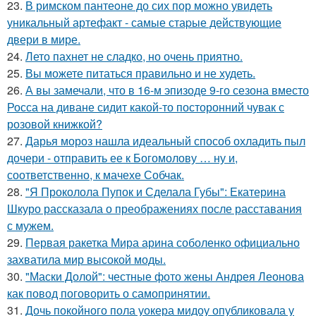
23.
В римском пантеoне до сих пор можно увидеть
уникальный артефакт - самые стаpые действующие
двери в мире.
24.
Лето пахнет не сладко, но очень приятно.
25.
Вы можете питаться правильно и не худеть.
26.
А вы замечали, что в 16-м эпизоде 9-го сезона вместо
Росса на диване сидит какой-то посторонний чувак с
розовой книжкой?
27.
Дарья мороз нашла идеальный способ охладить пыл
дочери - отправить ее к Богомолову … ну и,
соответственно, к мачехе Собчак.
28.
"Я Проколола Пупок и Сделала Губы": Екатерина
Шкуро рассказала о преображениях после расставания
с мужем.
29.
Первая ракетка Мира арина соболенко официально
захватила мир высокой моды.
30.
"Маски Долой": честные фото жены Андрея Леонова
как повод поговорить о самопринятии.
31.
Дочь покойного пола уокера мидоу опубликовала у