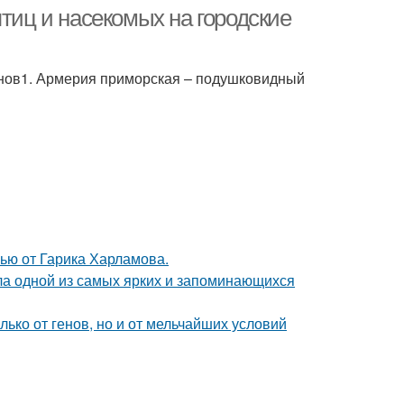
птиц и насекомых на городские
нов1. Армерия приморская – подушковидный
ью от Гарика Харламова.
ала одной из самых ярких и запоминающихся
ько от генов, но и от мельчайших условий