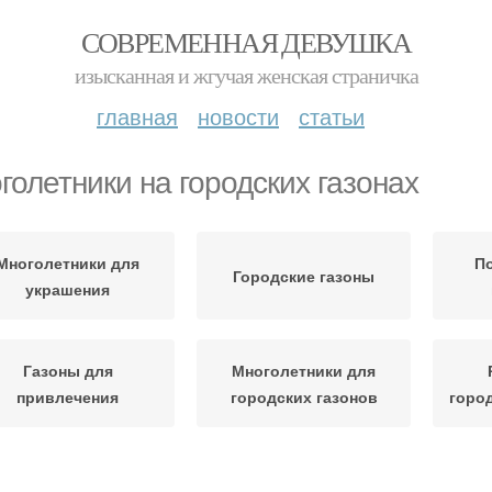
СОВРЕМЕННАЯ ДЕВУШКА
изысканная и жгучая женская страничка
главная
новости
статьи
голетники на городских газонах
Многолетники для
П
Городские газоны
украшения
Газоны для
Многолетники для
привлечения
городских газонов
горо
Насекомые на