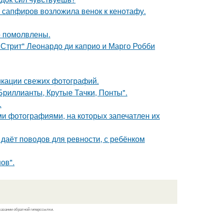
з сапфиров возложила венок к кенотафу.
о помолвлены.
 Стрит" Леонардо ди каприо и Марго Робби
икации свежих фотографий.
Бриллианты, Крутые Тачки, Понты".
.
ми фотографиями, на которых запечатлен их
 даёт поводов для ревности, с ребёнком
ов".
казании обратной гиперссылки.