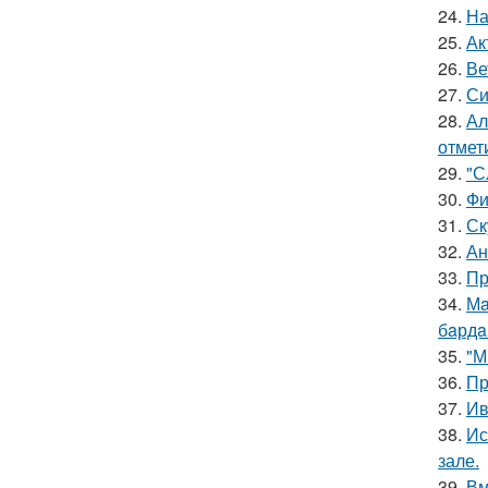
24.
На
25.
Ак
26.
Ве
27.
Си
28.
Ал
отмет
29.
"С
30.
Фи
31.
Ск
32.
Ан
33.
Пр
34.
Мa
бaрдa
35.
"М
36.
Пр
37.
Ив
38.
Ис
зале.
39.
Вм