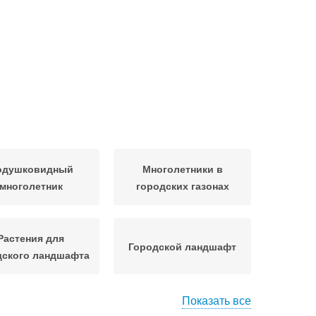
одушковидный
Многолетники в
многолетник
городских газонах
Растения для
Городской ландшафт
дского ландшафта
Показать все