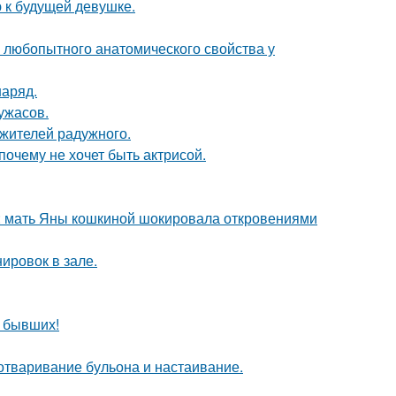
 к будущей девушке.
любопытного анатомического свойства у
наряд.
ужасов.
 жителей радужного.
почему не хочет быть актрисой.
у: мать Яны кошкиной шокировала откровениями
ировок в зале.
о бывших!
 отваривание бульона и настаивание.