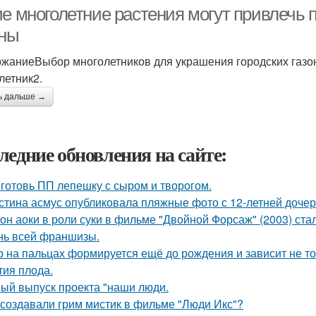
городские газоны
ие многолетние растения могут привлечь 
оны
жаниеВыбор многолетников для украшения городских газо
летник2.
ь дальше →
ледние обновления на сайте:
готовь ПП лепешку с сыром и творогом.
стина асмус опубликовала пляжные фото с 12-летней дочер
он аоки в роли суки в фильме "Двойной Форсаж" (2003) ст
нь всей франшизы.
р на пальцах формируется ещё до рождения и зависит не тол
тия плода.
ый выпуск проекта "наши люди.
 создавали грим мистик в фильме "Люди Икс"?