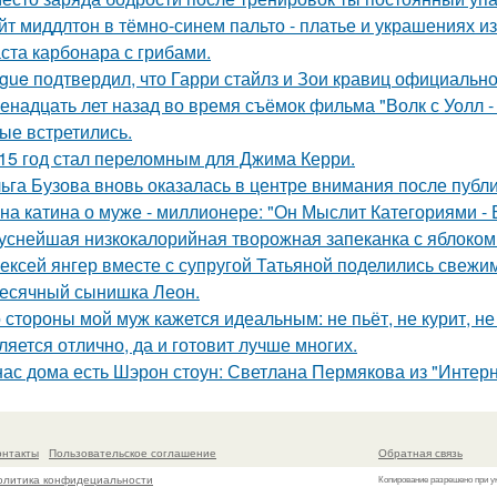
йт миддлтон в тёмно-синем пальто - платье и украшениях и
ста карбонара с грибами.
gue подтвердил, что Гарри стайлз и Зои кравиц официальн
енадцать лет назад во время съёмок фильма "Волк с Уолл -
ые встретились.
15 год стал переломным для Джима Керри.
ьга Бузова вновь оказалась в центре внимания после публ
на катина о муже - миллионере: "Он Мыслит Категориями - 
уснейшая низкокалорийная творожная запеканка с яблоком
ексей янгер вместе с супругой Татьяной поделились свежи
есячный сынишка Леон.
 стороны мой муж кажется идеальным: не пьёт, не курит, не
ляется отлично, да и готовит лучше многих.
нас дома есть Шэрон стоун: Светлана Пермякова из "Интерн
онтакты
Пользовательское соглашение
Обратная связь
олитика конфидециальности
Копирование разрешено при у