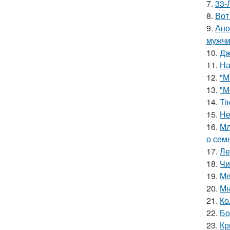
7.
33-
8.
Вот
9.
Ано
мужчи
10.
Дж
11.
На
12.
"М
13.
"М
14.
Тв
15.
Не
16.
Мл
о сем
17.
Ле
18.
Чи
19.
Ме
20.
Мн
21.
Ко
22.
Бо
23.
Кр