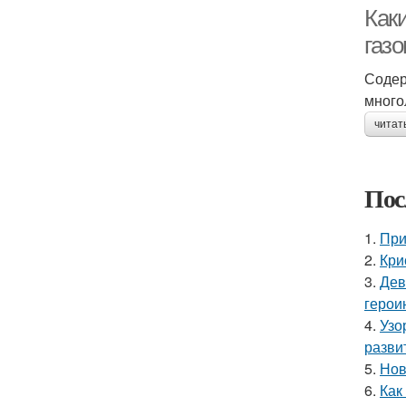
Как
газ
Содер
много
читат
Пос
1.
При
2.
Кри
3.
Дев
герои
4.
Узо
разви
5.
Нов
6.
Как