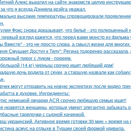
Летний Алекс выкатил на сайте знакомств целую инструкцию
 за что я всегда Дэниела крэйга уважал.
мально высокие температуры спровоцировали проявление 
н.
улия Фокс снова доказывает, что бельё - это полноценный 
 первый взгляд кажется, что перед вами монстр из фильма 
ы Вместе" - это не просто слова, а смысл жизни для многих
еня Смущает Доступ к Телу": Регина тодоренко рассказала, 
орожный пирог с луком - пореем.
большой (14 кг) черныш срочно ищет любящий дом!
адшую дочь родила от скуки, а старшую назвали как собак
ье.
рчек могут отправить на новую экспертизу после видео трен
абатта в духовке. Ингредиенты:
тис немецкой овчарки АСЯ срочно любящую семью ищет!
е нравятся женщины, которые умеют элегантно забывать 
лбасные тарелочки с сырной начинкой.
рщ украинский. Активное время готовки 30 мин + время на
истина асмус на отдыхе в Турции своей формой удивила.