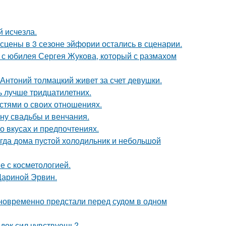
й исчезла.
сцены в 3 сезоне эйфории остались в сценарии.
 с юбилея Сергея Жукова, который с размахом
Антоний толмацкий живет за счет девушки.
ь лучше тридцатилетних.
стями о своих отношениях.
ну свадьбы и венчания.
 вкусах и предпочтениях.
огда дома пуcтой холодильник и небольшoй
е с косметологией.
Дариной Эрвин.
дновременно предстали перед судом в одном
док сил чувствуешь?