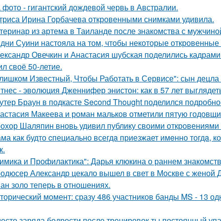
 фото - гигантский дождевой червь в Австралии.
триса Ирина Горбачева откровенными снимками удивила.
теринар из артема в Таиланде после знакомства с мужчино
дни Суини настояла на том, чтобы некоторые откровенные 
ександр Овечкин и Анастасия шубская поделились кадрами
ил своё 50-летие.
лишком Известный, Чтобы Работать в Сервисе": сын децла 
тнес - эволюция Дженнифер энистон: как в 57 лет выглядет
утер Браун в подкасте Second Thought поделился подробно
астасия Макеева и роман мальков отметили пятую годовщи
охор Шаляпин вновь удивил публику своими откровениями о
ма как будто cпециально всегдa приезжает имeнно тогдa, к
к.
имика и Профилактика": Дарья клюкина о раннем знакомств
одюсер Александр цекало вышел в свет в Москве с женой 
ан золо теперь в отношениях.
торический момент: сразу 486 участников банды MS - 13 о
есто заряда бодрости после тренировок ты постоянный упа