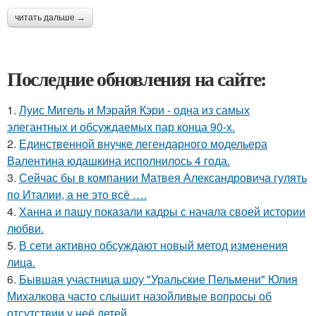
читать дальше →
Последние обновления на сайте:
1.
Луис Мигель и Мэрайя Кэри - одна из самых
элегантных и обсуждаемых пар конца 90-х.
2.
Единственной внучке легендарного модельера
Валентина юдашкина исполнилось 4 года.
3.
Сейчас бы в компании Матвея Александровича гулять
по Италии, а не это всё ….
4.
Ханна и пашу показали кадры с начала своей истории
любви.
5.
В сети активно обсуждают новый метод изменения
лица.
6.
Бывшая участница шоу "Уральские Пельмени" Юлия
Михалкова часто слышит назойливые вопросы об
отсутствии у неё детей.