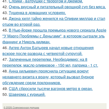
41.
Слойки - ватрушки с творогом и джемом.
42.
Очень вкусный и питательный овощной суп без мяса.
43.
Тушенка в домашних условиях.
44.
Джона хилл тайно женился на Оливии миллар и стал
отцом во второй раз.
45.
В Нью-йорке прошла премьера нового сериала Apple
"У Марго Проблемы с Деньгами", в котором сыграли эль
фаннинг и Николь кидман.
46.
Актер Антон Батырев начал новые отношения
вскоре после развода с четвертой супругой.
47.
Запеченные перепелки. Необходимио: на 8
перепелок, масло оливковое - 150 мл, паприка - 1 ст.
48.
Анна хилькевич прояснила ситуацию вокруг
недавнего визита к врачу, который вызвал бурное
обсуждение среди поклонников.
49.
США сбросили тысячи вагонов метро в океан.
50.
Шаверма с курицей.
© 2026 Современная девушка