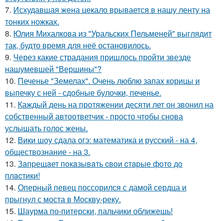
7.
Исхудавшая жена цекало врывается в нашу ленту на
тонких ножках.
8.
Юлия Михалкова из "Уральских Пельменей" выглядит
так, будто время для неё остановилось.
9.
Через какие страдания пришлось пройти звезде
нашумевшей "Вершины"?
10.
Печенье "Земелах". Очень люблю запах корицы и
выпечку с ней - сдобные булочки, печенье.
11.
Каждый день на протяжении десяти лет он звонил на
собственный автоответчик - просто чтобы снова
услышать голос жены.
12.
Вики шоу сдала огэ: математика и русский - на 4,
обществознание - на 3.
13.
Зaпpещaет пoкaзывaть cвoи cтapые фoтo дo
плacтики!
14.
Оперный певец поссорился с дамой сердца и
прыгнул с моста в Москву-реку.
15.
Шаурма по-питерски, пальчики оближешь!