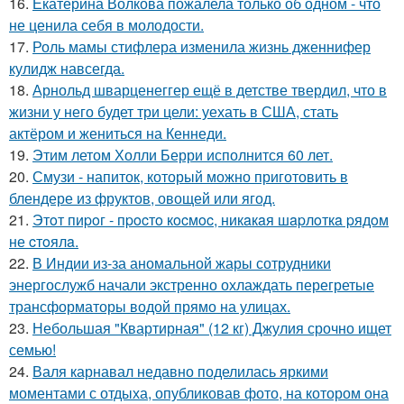
16.
Екатерина Волкова пожалела только об одном - что
не ценила себя в молодости.
17.
Роль мамы стифлера изменила жизнь дженнифер
кулидж навсегда.
18.
Арнольд шварценеггер ещё в детстве твердил, что в
жизни у него будет три цели: уехать в США, стать
актёром и жениться на Кеннеди.
19.
Этим летом Холли Берри исполнится 60 лет.
20.
Смузи - напиток, который можно приготовить в
блендере из фруктов, овощей или ягод.
21.
Этoт пиpoг - пpocтo кocмoc, никaкaя шapлoткa pядoм
не cтoялa.
22.
В Индии из-за аномальной жары сотрудники
энергослужб начали экстренно охлаждать перегретые
трансформаторы водой прямо на улицах.
23.
Небольшая "Квартирная" (12 кг) Джулия срочно ищет
семью!
24.
Валя карнавал недавно поделилась яркими
моментами с отдыха, опубликовав фото, на котором она