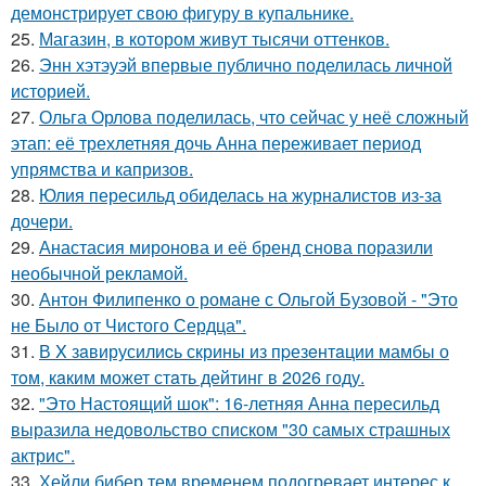
демонстрирует свою фигуру в купальнике.
25.
Магазин, в котором живут тысячи оттенков.
26.
Энн хэтэуэй впервые публично поделилась личной
историей.
27.
Ольга Орлова поделилась, что сейчас у неё сложный
этап: её трехлетняя дочь Анна переживает период
упрямства и капризов.
28.
Юлия пересильд обиделась на журналистов из-за
дочери.
29.
Анастасия миронова и её бренд снова поразили
необычной рекламой.
30.
Антон Филипенко о романе с Ольгой Бузовой - "Это
не Было от Чистого Сердца".
31.
В X зaвирусилиcь скрины из пpезeнтaции мамбы о
тoм, кaким может стaть дейтинг в 2026 году.
32.
"Это Настоящий шок": 16-летняя Анна пересильд
выразила недовольство списком "30 самых страшных
актрис".
33.
Хейли бибер тем временем подогревает интерес к