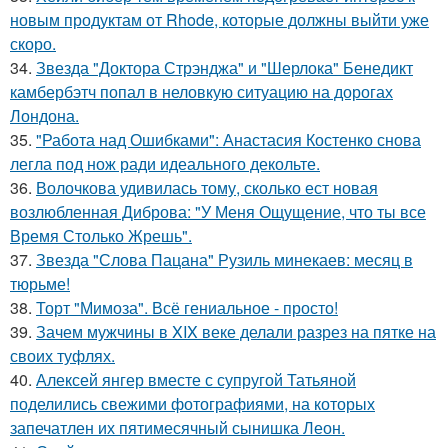
новым продуктам от Rhode, которые должны выйти уже
скоро.
34.
Звезда "Доктора Стрэнджа" и "Шерлока" Бенедикт
камбербэтч попал в неловкую ситуацию на дорогах
Лондона.
35.
"Работа над Ошибками": Анастасия Костенко снова
легла под нож ради идеального декольте.
36.
Волочкова удивилась тому, сколько ест новая
возлюбленная Диброва: "У Меня Ощущение, что ты все
Время Столько Жрешь".
37.
Звезда "Слова Пацана" Рузиль минекаев: месяц в
тюрьме!
38.
Торт "Мимоза". Всё гениальное - просто!
39.
Зачем мужчины в XIX веке делали разрез на пятке на
своих туфлях.
40.
Алексей янгер вместе с супругой Татьяной
поделились свежими фотографиями, на которых
запечатлен их пятимесячный сынишка Леон.