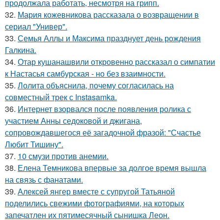
продолжала работать, несмотря на грипп.
32.
Мария кожевникова рассказала о возвращении в
сериал "Универ".
33.
Семья Аллы и Максима празднует день рождения
Галкина.
34.
Отар кушанашвили откровенно рассказал о симпатии
к Настасья самбурская - но без взаимности.
35.
Лолита объяснила, почему согласилась на
совместный трек с Instasamka.
36.
Интернет взорвался после появления ролика с
участием Анны седоковой и джигана,
сопровождавшегося её загадочной фразой: "Счастье
Любит Тишину".
37.
10 смузи против анемии.
38.
Елена Темникова впервые за долгое время вышла
на связь с фанатами.
39.
Алексей янгер вместе с супругой Татьяной
поделились свежими фотографиями, на которых
запечатлен их пятимесячный сынишка Леон.