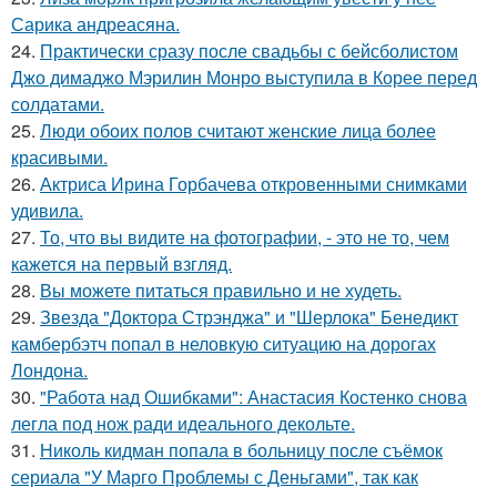
Сарика андреасяна.
24.
Практически сразу после свадьбы с бейсболистом
Джо димаджо Мэрилин Монро выступила в Корее перед
солдатами.
25.
Люди обоих полов считают женские лица более
красивыми.
26.
Актриса Ирина Горбачева откровенными снимками
удивила.
27.
То, что вы видите на фотографии, - это не то, чем
кажется на первый взгляд.
28.
Вы можете питаться правильно и не худеть.
29.
Звезда "Доктора Стрэнджа" и "Шерлока" Бенедикт
камбербэтч попал в неловкую ситуацию на дорогах
Лондона.
30.
"Работа над Ошибками": Анастасия Костенко снова
легла под нож ради идеального декольте.
31.
Николь кидман попала в больницу после съёмок
сериала "У Марго Проблемы с Деньгами", так как