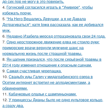
до сих пор не могу в это поверить.
4.
Гогунский согласился играть в "Универе", чтобы
избежать порчи.
5.
"На Него Вешались Девушки, а я не Давала
Дотрагиваться": катя Iowa рассказала, как ее добивался
муж.
6.
Недавно Изабела мерсед отпраздновала свои 24 года.
7.
Одно неосторожное движение едва не стоило руки:
приморские врачи вернули мужчине шанс на
нормальную жизнь после страшной травмы.
8.
Ян цапник признался, что после серьёзной травмы в
2014 году изменил отношение к опасным сценам.
9.
Самая счастливая черепашка.
10.
Свадьбу иды Галич у мидаграбинского озера в
Осетии интернет встретил не аплодисментами, а
обвинениями.
11.
Кабачковые оладьи с шампиньонами.
12.
У принцессы Дианы было не одно культовое кольцо,
а сразу два.