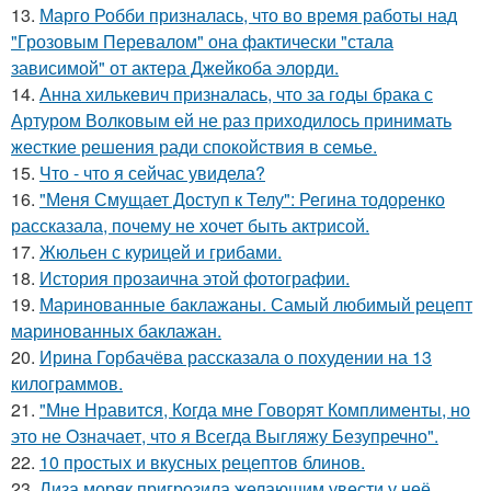
13.
Марго Робби призналась, что во время работы над
"Грозовым Перевалом" она фактически "стала
зависимой" от актера Джейкоба элорди.
14.
Анна хилькевич призналась, что за годы брака с
Артуром Волковым ей не раз приходилось принимать
жесткие решения ради спокойствия в семье.
15.
Что - что я сейчас увидела?
16.
"Меня Смущает Доступ к Телу": Регина тодоренко
рассказала, почему не хочет быть актрисой.
17.
Жюльен с курицей и грибами.
18.
История прозаична этой фотографии.
19.
Маринованные баклажаны. Самый любимый рецепт
маринованных баклажан.
20.
Ирина Горбачёва рассказала о похудении на 13
килограммов.
21.
"Мне Нравится, Когда мне Говорят Комплименты, но
это не Означает, что я Всегда Выгляжу Безупречно".
22.
10 простых и вкусных рецептов блинов.
23.
Лиза моряк пригрозила желающим увести у неё