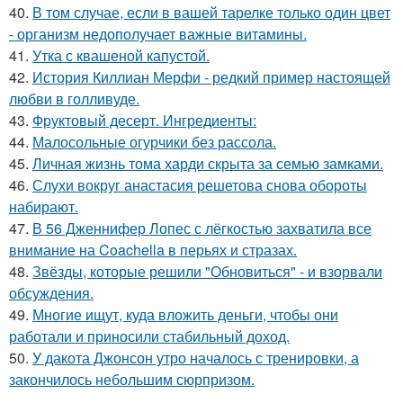
40.
В том случае, если в вашей тарелке только один цвет
- организм недополучает важные витамины.
41.
Утка с квашеной капустой.
42.
История Киллиан Мерфи - редкий пример настоящей
любви в голливуде.
43.
Фруктовый десерт. Ингредиенты:
44.
Малосольные огурчики без рассола.
45.
Личная жизнь тома харди скрыта за семью замками.
46.
Слухи вокруг анастасия решетова снова обороты
набирают.
47.
В 56 Дженнифер Лопес с лёгкостью захватила все
внимание на Coachella в перьях и стразах.
48.
Звёзды, которые решили "Обновиться" - и взорвали
обсуждения.
49.
Многие ищут, куда вложить деньги, чтобы они
работали и приносили стабильный доход.
50.
У дакота Джонсон утро началось с тренировки, а
закончилось небольшим сюрпризом.