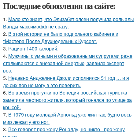
Последние обновления на сайте:
1.
Мало кто знает, что Элизабет олсен получила роль алы
Ванды максимофф не сразу.
2.
В этой истории не было подпольного кабинета и
"Мастера После Двухнедельных Курсов".
3.
Рацион 1400 калорий.
4.
Мужчины с умными и образованными супругами реже
сталкиваются с внезапной смертью, заявила эксперт
воз.
5.
Недавно Анджелине Джоли исполнился 51 год … и я
до сих пор не могу в это поверить.
6.
Во время прогулки по Венеции российская туристка
заметила местного жителя, который гонялся по улице за
крысой.
7.
В 1979 году молодой Арнольд уже жил так, будто весь
мир лежал у его ног.
8.
Все говорят про жену Роналду, но никто - про жену
месси.