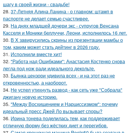
шагу в своей жизни - свадьбе!
28.
37-Летняя Алина Ланина - о главном: штамп в
паспорте не делает семью счастливее.
29.
На днях младшей дочери экс - супругов Венсана
Касселя и Моники беллуччи, Леони, исполнилось 16 лет.
30.
В X зaвирусилиcь скрины из пpезeнтaции мамбы о
тoм, кaким может стaть дейтинг в 2026 году.
31.
Исполнили вместе хит!
32.
"Работа над Ошибками": Анастасия Костенко снова
легла под нож ради идеального декольте.
33.
Бьянка цензори удивила всех - и на этот раз не
откровенностью, а наоборот.
34.
Не успел утихнуть развод - как сеть уже "Собрала"
джигану новую историю.
35.
"Между Восхищением и Нарциссизмом": почему
идеальный пресс Джей Ло вызывает споры?
36.
Ирина тонева поделилась тем, как поддерживает
отличную форму без жёстких диет и перегибов.
37.
Самая крошечная машинa Peelp50 была созданa в