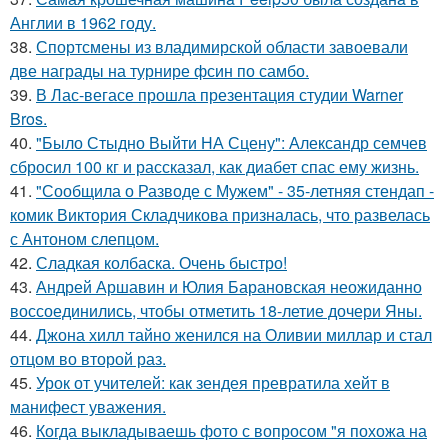
Англии в 1962 году.
38.
Спортсмены из владимирской области завоевали
две награды на турнире фсин по самбо.
39.
В Лас-вегасе прошла презентация студии Warner
Bros.
40.
"Было Стыдно Выйти НА Сцену": Александр семчев
сбросил 100 кг и рассказал, как диабет спас ему жизнь.
41.
"Сообщила о Разводе с Мужем" - 35-летняя стендап -
комик Виктория Складчикова призналась, что развелась
с Антоном слепцом.
42.
Сладкая колбаска. Очень быстро!
43.
Андрей Аршавин и Юлия Барановская неожиданно
воссоединились, чтобы отметить 18-летие дочери Яны.
44.
Джона хилл тайно женился на Оливии миллар и стал
отцом во второй раз.
45.
Урок от учителей: как зендея превратила хейт в
манифест уважения.
46.
Когда выкладываешь фото с вопросом "я похожа на