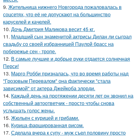
9.
Жительница нижнего Новгорода пожаловалась в
соцсетях, что её не допускают на большинство
каруселей и качелей.
10.
Дочь Дмитрия Маликова весит 45 кг.
11.
Младший сын знаменитой актрисы Дилан ли сыграл
свадьбу со своей избранницей Паулой брасс на
побережье сен - тропе.
12.
В самые лучшие и добрые руки отдается солнечная
Перси!
13.
Марго Робби призналась, что во время работы над
"Грозовым Перевалом" она фактически "стала
зависимой" от актера Джейкоба элорди.
14.
Каждый день на протяжении десяти лет он звонил на
собственный автоответчик - просто чтобы снова
услышать голос жены.
15.
Жюльен с курицей и грибами.
16.
Курица фаршированная рисом.
17.
Сделала вчера к супу - муж съел половину просто