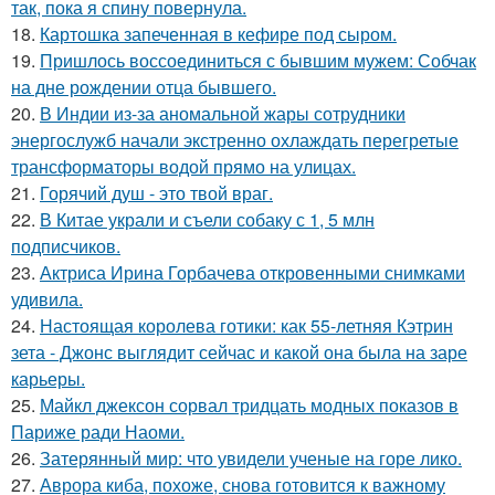
так, пока я спину повернула.
18.
Картошка запеченная в кефире под сыром.
19.
Пришлось воссоединиться с бывшим мужем: Собчак
на дне рождении отца бывшего.
20.
В Индии из-за аномальной жары сотрудники
энергослужб начали экстренно охлаждать перегретые
трансформаторы водой прямо на улицах.
21.
Горячий душ - это твой враг.
22.
В Китае украли и съели собаку с 1, 5 млн
подписчиков.
23.
Актриса Ирина Горбачева откровенными снимками
удивила.
24.
Настоящая королева готики: как 55-летняя Кэтрин
зета - Джонс выглядит сейчас и какой она была на заре
карьеры.
25.
Майкл джексон сорвал тридцать модных показов в
Париже ради Наоми.
26.
Затерянный мир: что увидели ученые на горе лико.
27.
Аврора киба, похоже, снова готовится к важному