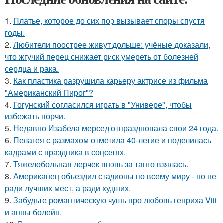
1.
Платье, которое до сих пор вызывает споры спустя
годы.
2.
Любители поострее живут дольше: учёные доказали,
что жгучий перец снижает риск умереть от болезней
сердца и рака.
3.
Как пластика разрушила карьеру актрисе из фильма
"Американский Пирог"?
4.
Гогунский согласился играть в "Универе", чтобы
избежать порчи.
5.
Недавно Изабела мерсед отпраздновала свои 24 года.
6.
Пелагея с размахом отметила 40-летие и поделилась
кадрами с праздника в соцсетях.
7.
Тяжелобольная лерчек вновь за танго взялась.
8.
Американец объездил стадионы по всему миру - но не
ради лучших мест, а ради худших.
9.
Забудьте романтическую чушь про любовь генриха Viii
и анны болейн.