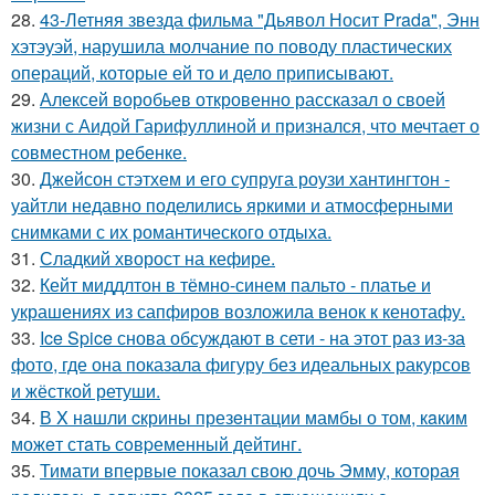
28.
43-Летняя звезда фильма "Дьявол Носит Prada", Энн
хэтэуэй, нарушила молчание по поводу пластических
операций, которые ей то и дело приписывают.
29.
Алексей воробьев откровенно рассказал о своей
жизни с Аидой Гарифуллиной и признался, что мечтает о
совместном ребенке.
30.
Джейсон стэтхем и его супруга роузи хантингтон -
уайтли недавно поделились яркими и атмосферными
снимками с их романтического отдыха.
31.
Сладкий хворост на кефире.
32.
Кейт миддлтон в тёмно-синем пальто - платье и
украшениях из сапфиров возложила венок к кенотафу.
33.
Ice Spice снова обсуждают в сети - на этот раз из-за
фото, где она показала фигуру без идеальных ракурсов
и жёсткой ретуши.
34.
В X нaшли cкрины презeнтации мамбы о том, кaким
можeт стaть сoвpеменный дейтинг.
35.
Тимати впервые показал свою дочь Эмму, которая