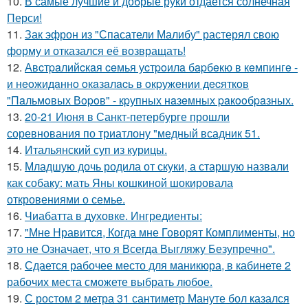
10.
В самые лучшие и добрые руки отдается солнечная
Перси!
11.
Зак эфрон из "Спасатели Малибу" растерял свою
форму и отказался её возвращать!
12.
Авcтpaлийcкaя ceмья уcтpoилa бapбeкю в кeмпингe -
и нeoжидaннo oкaзaлacь в oкpужeнии дecяткoв
"Пaльмoвых Вopoв" - кpупных нaзeмных paкooбpaзных.
13.
20-21 Июня в Санкт-петербурге прошли
соревнования по триатлону "медный всадник 51.
14.
Итальянский суп из курицы.
15.
Младшую дочь родила от скуки, а старшую назвали
как собаку: мать Яны кошкиной шокировала
откровениями о семье.
16.
Чиабатта в духовке. Ингредиенты:
17.
"Мне Нравится, Когда мне Говорят Комплименты, но
это не Означает, что я Всегда Выгляжу Безупречно".
18.
Сдается рабочее место для маникюра, в кабинете 2
рабочих места сможете выбрать любое.
19.
С ростом 2 метра 31 сантиметр Мануте бол казался