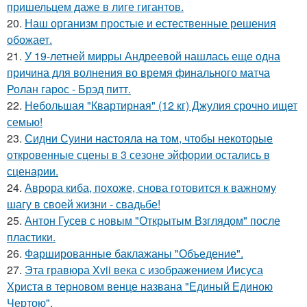
пришельцем даже в лиге гигантов.
20.
Наш организм простые и естественные решения
обожает.
21.
У 19-летней мирры Андреевой нашлась еще одна
причина для волнения во время финального матча
Ролан гарос - Брэд питт.
22.
Небольшая "Квартирная" (12 кг) Джулия срочно ищет
семью!
23.
Сидни Суини настояла на том, чтобы некоторые
откровенные сцены в 3 сезоне эйфории остались в
сценарии.
24.
Аврора киба, похоже, снова готовится к важному
шагу в своей жизни - свадьбе!
25.
Антон Гусев с новым "Открытым Взглядом" после
пластики.
26.
Фаршированные баклажаны "Объедение".
27.
Эта гравюра Xvii века с изображением Иисуса
Христа в терновом венце названа "Единый Единою
Чертою".