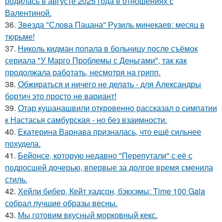
родилась в августе 2025 года в отношениях с
Валентиной.
36.
Звезда "Слова Пацана" Рузиль минекаев: месяц в
тюрьме!
37.
Николь кидман попала в больницу после съёмок
сериала "У Марго Проблемы с Деньгами", так как
продолжала работать, несмотря на грипп.
38.
Обжираться и ничего не делать - для Александры
бортич это просто не вариант!
39.
Отар кушанашвили откровенно рассказал о симпатии
к Настасья самбурская - но без взаимности.
40.
Екатерина Варнава призналась, что ещё сильнее
похудела.
41.
Бейонсе, которую недавно "Перепутали" с её с
подросшей дочерью, впервые за долгое время сменила
стиль.
42.
Хейли бибер, Кейт хадсон, бэкхэмы: Time 100 Gala
собрал лучшие образы весны.
43.
Мы готовим вкусный морковный кекс.