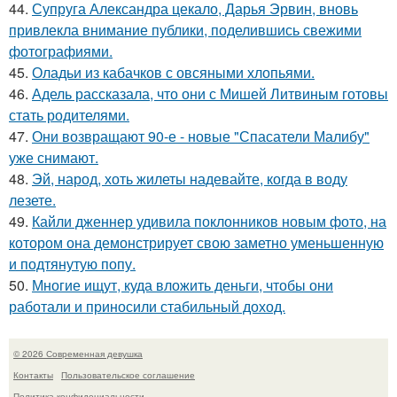
44.
Супруга Александра цекало, Дарья Эрвин, вновь
привлекла внимание публики, поделившись свежими
фотографиями.
45.
Оладьи из кабачков с овсяными хлопьями.
46.
Адель рассказала, что они с Мишей Литвиным готовы
стать родителями.
47.
Они возвращают 90-е - новые "Спасатели Малибу"
уже снимают.
48.
Эй, народ, хоть жилеты надевайте, когда в воду
лезете.
49.
Кайли дженнер удивила поклонников новым фото, на
котором она демонстрирует свою заметно уменьшенную
и подтянутую попу.
50.
Многие ищут, куда вложить деньги, чтобы они
работали и приносили стабильный доход.
© 2026 Современная девушка
Контакты
Пользовательское соглашение
Политика конфидециальности