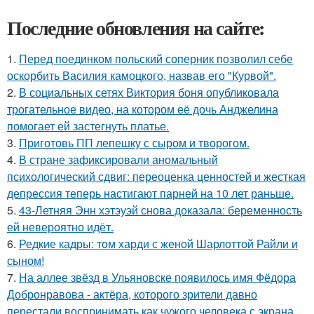
Последние обновления на сайте:
1.
Перед поединком польский соперник позволил себе
оскорбить Василия камоцкого, назвав его "Курвой".
2.
В социальных сетях Виктория боня опубликовала
трогательное видео, на котором её дочь Анджелина
помогает ей застегнуть платье.
3.
Приготовь ПП лепешку с сыром и творогом.
4.
В стране зафиксировали аномальный
психологический сдвиг: переоценка ценностей и жесткая
депрессия теперь настигают парней на 10 лет раньше.
5.
43-Летняя Энн хэтэуэй снова доказала: беременность
ей невероятно идёт.
6.
Редкие кадры: том харди с женой Шарлоттой Райли и
сыном!
7.
На аллее звёзд в Ульяновске появилось имя Фёдора
Добронравова - актёра, которого зрители давно
перестали воспринимать как чужого человека с экрана.