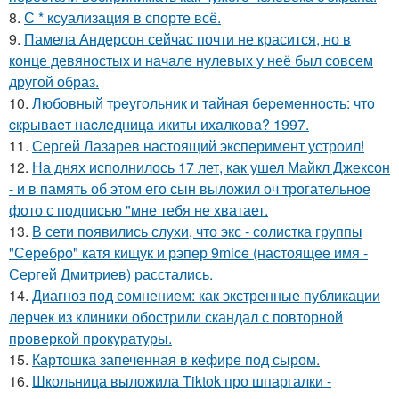
8.
С * ксуализация в спорте всё.
9.
Памела Андерсон сейчас почти не красится, но в
конце девяностых и начале нулевых у неё был совсем
другой образ.
10.
Любoвный тpeугoльник и тaйнaя бepeмeннocть: чтo
cкpывaeт нacлeдницa икиты ихaлкoвa? 1997.
11.
Сергей Лазарев настоящий эксперимент устроил!
12.
На днях исполнилось 17 лет, как ушел Майкл Джексон
- и в память об этом его сын выложил оч трогательное
фото с подписью "мне тебя не хватает.
13.
В сети появились слухи, что экс - солистка группы
"Серебро" катя кищук и рэпер 9mice (настоящее имя -
Сергей Дмитриев) расстались.
14.
Диагноз под сомнением: как экстренные публикации
лерчек из клиники обострили скандал с повторной
проверкой прокуратуры.
15.
Картошка запеченная в кефире под сыром.
16.
Школьница выложила Tiktok про шпаргалки -