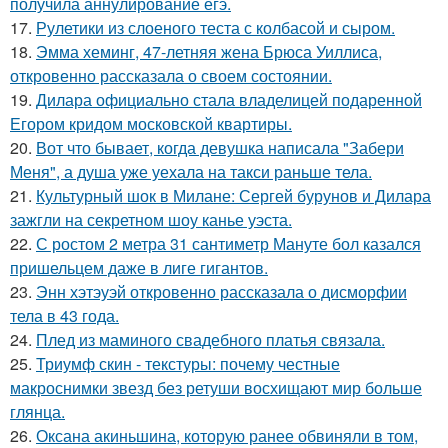
получила аннулирование егэ.
17.
Рулетики из слоеного теста с колбасой и сыром.
18.
Эмма хеминг, 47-летняя жена Брюса Уиллиса,
откровенно рассказала о своем состоянии.
19.
Дилара официально стала владелицей подаренной
Егором кридом московской квартиры.
20.
Вот что бывает, когда девушка написала "Забери
Меня", а душа уже уехала на такси раньше тела.
21.
Культурный шок в Милане: Сергей бурунов и Дилара
зажгли на секретном шоу канье уэста.
22.
С ростом 2 метра 31 сантиметр Мануте бол казался
пришельцем даже в лиге гигантов.
23.
Энн хэтэуэй откровенно рассказала о дисморфии
тела в 43 года.
24.
Плед из маминого свадебного платья связала.
25.
Триумф скин - текстуры: почему честные
макроснимки звезд без ретуши восхищают мир больше
глянца.
26.
Оксана акиньшина, которую ранее обвиняли в том,