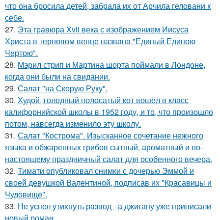
что она бросила детей, забрала их от Арчила геловани к
себе.
27.
Эта гравюра Xvii века с изображением Иисуса
Христа в терновом венце названа "Единый Единою
Чертою".
28.
Мэрил стрип и Мартина шорта поймали в Лондоне,
когда они были на свидании.
29.
Салат "на Скорую Руку".
30.
Худой, голодный полосатый кот вошёл в класс
калифорнийской школы в 1952 году, и то, что произошло
потом, навсегда изменило эту школу.
31.
Салат "Кострома". Изысканное сочетание нежного
языка и обжаренных грибов сытный, ароматный и по-
настоящему праздничный салат для особенного вечера.
32.
Тимати опубликовал снимки с дочерью Эммой и
своей девушкой Валентиной, подписав их "Красавицы и
Чудовище".
33.
Не успел утихнуть развод - а джигану уже приписали
новый роман.