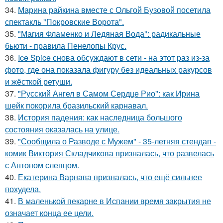
34.
Марина райкина вместе с Ольгой Бузовой посетила
спектакль "Покровские Ворота".
35.
"Магия Фламенко и Ледяная Вода": радикальные
бьюти - правила Пенелопы Крус.
36.
Ice Spice снова обсуждают в сети - на этот раз из-за
фото, где она показала фигуру без идеальных ракурсов
и жёсткой ретуши.
37.
"Русский Ангел в Самом Сердце Рио": как Ирина
шейк покорила бразильский карнавал.
38.
История падения: как наследница большого
состояния оказалась на улице.
39.
"Сообщила о Разводе с Мужем" - 35-летняя стендап -
комик Виктория Складчикова призналась, что развелась
с Антоном слепцом.
40.
Екатерина Варнава призналась, что ещё сильнее
похудела.
41.
В маленькой пекарне в Испании время закрытия не
означает конца ее цели.