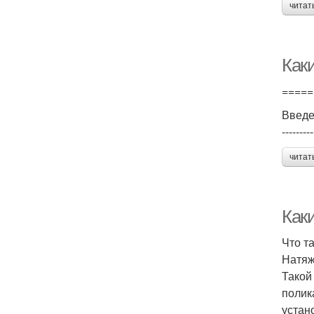
читат
Как
=====
Введ
---------
читат
Как
Что т
Натяж
Такой
полик
устан