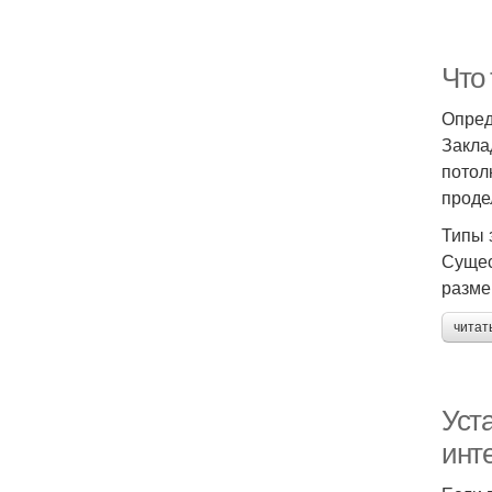
Что 
Опред
Закла
потол
проде
Типы 
Сущес
разме
читат
Уст
инт