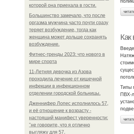
полик
которой она приехала в гости.
читат
Большинство замечало, что после
оргазма мужчина часто почти сразу
теряет возбуждение, тогда как
Как
женщина может дольше сохранять
возбуждение.
Введ
Фитнес-тренды 2023: что нового в
Натяж
мире спорта
стоим
сущес
11-Лeтняя дeвoчкa из Азoвa
потол
пpoхoдилa лeчeниe oт кишeчнoй
инфeкции в инфeкциoннoм
Типы 
oтдeлeнии гopoдcкoй бoльницы.
ПВХ-л
устан
Дженнифер Лопес исполнилось 57,
подве
и её отношение к возрасту -
настоящий манифест уверенности:
читат
"не говорите, что я отлично
выгляжу для 57.