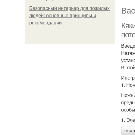
Вас
Безопасный интерьер для пожилых
людей: основные принципы и
рекомендации
Как
пот
Введ
Натяж
устан
В это
Инстр
1. Но
Ножни
предн
особы
1. Эл
читат