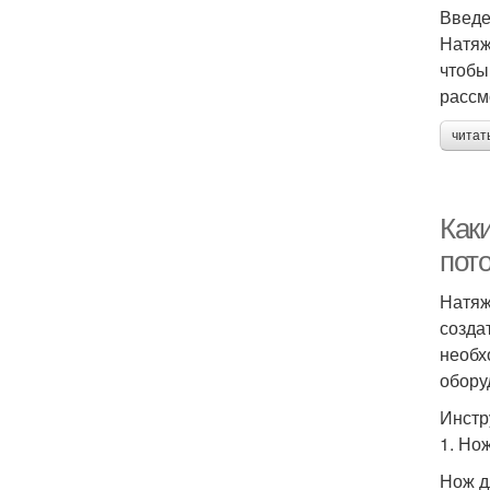
Введ
Натяж
чтобы
рассм
читат
Как
пот
Натяж
созда
необх
обору
Инстр
1. Но
Нож д