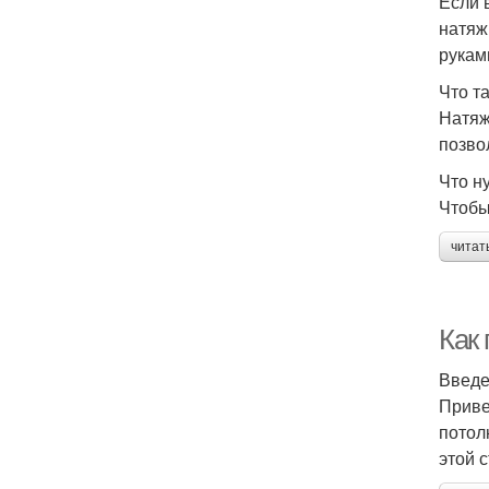
Если 
натяж
рукам
Что т
Натяж
позво
Что н
Чтобы
читат
Как 
Введ
Приве
потол
этой 