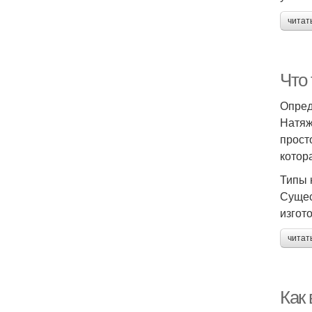
читат
Что 
Опред
Натяж
прост
котор
Типы 
Сущес
изгот
читат
Как