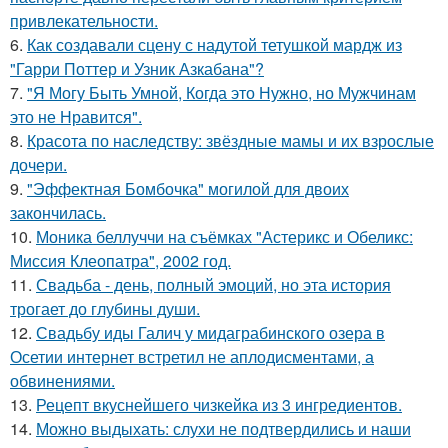
привлекательности.
6.
Как создавали сцену с надутой тетушкой мардж из
"Гарри Поттер и Узник Азкабана"?
7.
"Я Могу Быть Умной, Когда это Нужно, но Мужчинам
это не Нравится".
8.
Красота по наследству: звёздные мамы и их взрослые
дочери.
9.
"Эффектная Бомбочка" могилой для двоих
закончилась.
10.
Моника беллуччи на съёмках "Астерикс и Обеликс:
Миссия Клеопатра", 2002 год.
11.
Свадьба - день, полный эмоций, но эта история
трогает до глубины души.
12.
Свадьбу иды Галич у мидаграбинского озера в
Осетии интернет встретил не аплодисментами, а
обвинениями.
13.
Рецепт вкуснейшего чизкейка из 3 ингредиентов.
14.
Можно выдыхать: слухи не подтвердились и наши