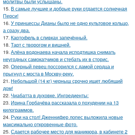
молитвы были услышаны.
15.
В самые лучшие и добрые руки отдается солнечная
Перси!
16.
У принцессы Дианы было не одно культовое кольцо,
а сразу два.
17.
Картофель в сливках запечённый.
18.
Тарт с творогом и вишней.
19.
Алёна водонаева начала исподтишка снимать
неугодных самокатчиков и стебать их в сторис.
20.
Оперный певец поссорился с дамой сердца и
прыгнул с моста в Москву-реку.
21.
Небольшой (14 кг) черныш срочно ищет любящий
дом!
22.
Чиабатта в духовке. Ингредиенты:
23.
Ирина Горбачёва рассказала о похудении на 13
килограммов.
24.
Руки на стол! Дженнифер лопес выложила новые
максимально откровенные фото.
25.
Сдается рабочее место для маникюра, в кабинете 2