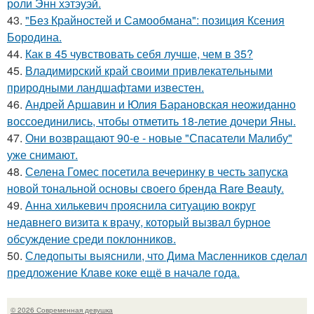
роли Энн хэтэуэй.
43.
"Без Крайностей и Самообмана": позиция Ксения
Бородина.
44.
Как в 45 чувствовать себя лучше, чем в 35?
45.
Владимирский край своими привлекательными
природными ландшафтами известен.
46.
Андрей Аршавин и Юлия Барановская неожиданно
воссоединились, чтобы отметить 18-летие дочери Яны.
47.
Они возвращают 90-е - новые "Спасатели Малибу"
уже снимают.
48.
Селена Гомес посетила вечеринку в честь запуска
новой тональной основы своего бренда Rare Beauty.
49.
Анна хилькевич прояснила ситуацию вокруг
недавнего визита к врачу, который вызвал бурное
обсуждение среди поклонников.
50.
Следопыты выяснили, что Дима Масленников сделал
предложение Клаве коке ещё в начале года.
© 2026 Современная девушка