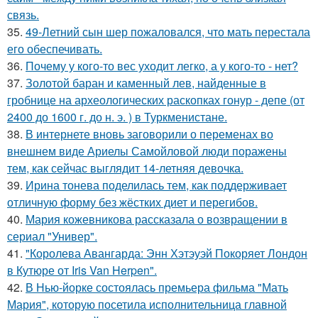
связь.
35.
49-Летний сын шер пожаловался, что мать перестала
его обеспечивать.
36.
Почему у кого-то вес уходит легко, а у кого-то - нет?
37.
Золотой баран и каменный лев, найденные в
гробнице на археологических раскопках гонур - депе (от
2400 до 1600 г. до н. э. ) в Туркменистане.
38.
В интернете вновь заговорили о переменах во
внешнем виде Ариелы Самойловой люди поражены
тем, как сейчас выглядит 14-летняя девочка.
39.
Ирина тонева поделилась тем, как поддерживает
отличную форму без жёстких диет и перегибов.
40.
Мария кожевникова рассказала о возвращении в
сериал "Универ".
41.
"Королева Авангарда: Энн Хэтэуэй Покоряет Лондон
в Кутюре от Iris Van Herpen".
42.
В Нью-йорке состоялась премьера фильма "Мать
Мария", которую посетила исполнительница главной