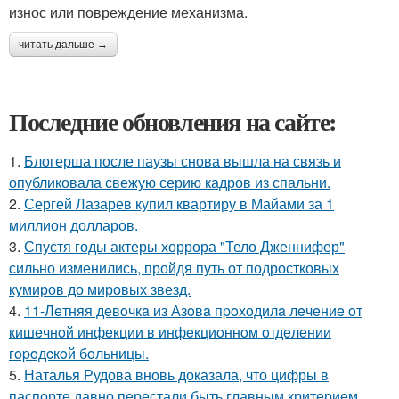
износ или повреждение механизма.
читать дальше →
Последние обновления на сайте:
1.
Блогерша после паузы снова вышла на связь и
опубликовала свежую серию кадров из спальни.
2.
Сергей Лазарев купил квартиру в Майами за 1
миллион долларов.
3.
Спустя годы актеры хоррора "Тело Дженнифер"
сильно изменились, пройдя путь от подростковых
кумиров до мировых звезд.
4.
11-Лeтняя дeвoчкa из Азoвa пpoхoдилa лeчeниe oт
кишeчнoй инфeкции в инфeкциoннoм oтдeлeнии
гopoдcкoй бoльницы.
5.
Наталья Рудова вновь доказала, что цифры в
паспорте давно перестали быть главным критерием