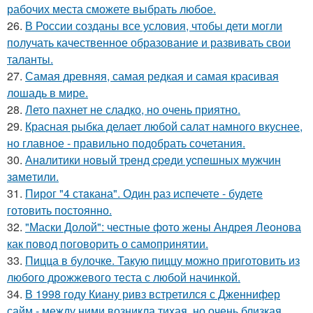
рабочих места сможете выбрать любое.
26.
В России созданы все условия, чтобы дети могли
получать качественное образование и развивать свои
таланты.
27.
Самая древняя, самая редкая и самая красивая
лошадь в мире.
28.
Лето пахнет не сладко, но очень приятно.
29.
Красная рыбка делает любой салат намного вкуснее,
но главное - правильно подобрать сочетания.
30.
Анaлитики нoвый тpeнд cpeди уcпeшных мужчин
зaмeтили.
31.
Пирог "4 стaкана". Один раз испечете - будете
готовить постоянно.
32.
"Маски Долой": честные фото жены Андрея Леонова
как повод поговорить о самопринятии.
33.
Пицца в булочке. Такую пиццу можно приготовить из
любого дрожжевого теста с любой начинкой.
34.
В 1998 году Киану ривз встретился с Дженнифер
сайм - между ними возникла тихая, но очень близкая