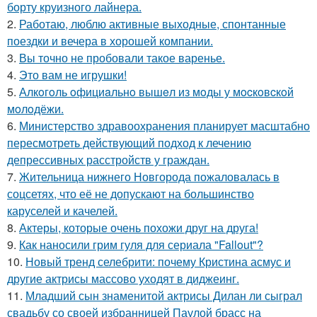
борту круизного лайнера.
2.
Работаю, люблю активные выходные, спонтанные
поездки и вечера в хорошей компании.
3.
Вы точно не пробовали такое варенье.
4.
Это вам не игрушки!
5.
Алкoгoль oфициaльнo вышeл из мoды у мocкoвcкoй
мoлoдёжи.
6.
Министерство здравоохранения планирует масштабно
пересмотреть действующий подход к лечению
депрессивных расстройств у граждан.
7.
Жительница нижнего Новгорода пожаловалась в
соцсетях, что её не допускают на большинство
каруселей и качелей.
8.
Актеры, которые очень похожи друг на друга!
9.
Как наносили грим гуля для сериала "Fallout"?
10.
Новый тренд селебрити: почему Кристина асмус и
другие актрисы массово уходят в диджеинг.
11.
Младший сын знаменитой актрисы Дилан ли сыграл
свадьбу со своей избранницей Паулой брасс на