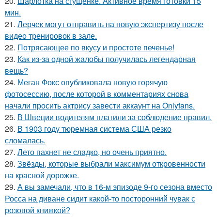
20.
Шарлотка на сгущёнке. Активное время готовки 15
мин.
21.
Лерчек могут отправить на новую экспертизу после
видео тренировок в зале.
22.
Потрясающее по вкусу и простоте печенье!
23.
Как из-за одной жалобы получилась легендарная
вещь?
24.
Меган Фокс опубликовала новую горячую
фотосессию, после которой в комментариях снова
начали просить актрису завести аккаунт на Onlyfans.
25.
В Швеции водителям платили за соблюдение правил.
26.
В 1903 году тюремная система США резко
сломалась.
27.
Лето пахнет не сладко, но очень приятно.
28.
Звёзды, которые выбрали максимум откровенности
на красной дорожке.
29.
А вы замечали, что в 16-м эпизоде 9-го сезона вместо
Росса на диване сидит какой-то посторонний чувак с
розовой книжкой?