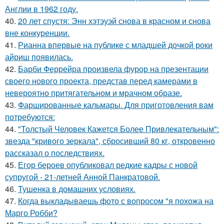
Англии в 1962 году.
40.
20 лет спустя: Энн хэтэуэй снова в красном и снова
вне конкуренции.
41.
Рианна впервые на публике с младшей дочкой роки
айриш появилась.
42.
Барби Феррейра произвела фурор на презентации
своего нового проекта, представ перед камерами в
невероятно притягательном и мрачном образе.
43.
Фаршированные кальмары. Для приготовления вам
потребуются:
44.
"Толстый Человек Кажется Более Привлекательным":
звезда "кривого зеркала", сбросивший 80 кг, откровенно
рассказал о последствиях.
45.
Егор бероев опубликовал редкие кадры с новой
супругой - 21-летней Анной Панкратовой.
46.
Тушенка в домашних условиях.
47.
Когда выкладываешь фото с вопросом "я похожа на
Марго Робби?