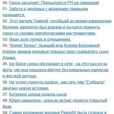
30.
Город засыпает. Просыпается FH на северном!
31.
Забота о здоровье с маленьких привычек
начинается.
32.
Этот житель Помпей, погибший во время извержения
Везувия, вероятно был врачом и пытался покинуть
город со своими хирургическими инструментами.
33.
Иван золо теперь в отношениях.
34.
"Копия Теоны": бывший муж Ксении Бородиной
Курбан омаров впервые показал лицо годовалого сына
Адама.
35.
Ice Spice снова обсуждают в сети - на этот раз из-за
фото, где она показала фигуру без идеальных ракурсов
и жёсткой ретуши.
36.
Не успел утихнуть развод - как сеть уже "Собрала"
джигану новую историю.
37.
Катерина шпица родила сына!
38.
Юлия гаврилина - одна из актрис проекта открытый
брак.
39.
Самая крошечная машинa Peelp50 была созданa в