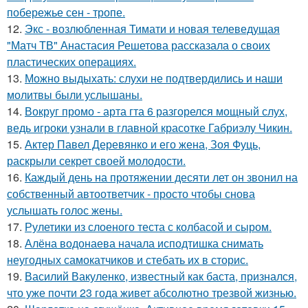
побережье сен - тропе.
12.
Экс - возлюбленная Тимати и новая телеведущая
"Матч ТВ" Анастасия Решетова рассказала о своих
пластических операциях.
13.
Можно выдыхать: слухи не подтвердились и наши
молитвы были услышаны.
14.
Вокруг промо - арта гта 6 разгорелся мощный слух,
ведь игроки узнали в главной красотке Габриэлу Чикин.
15.
Актер Павел Деревянко и его жена, Зоя Фуць,
раскрыли секрет своей молодости.
16.
Каждый день на протяжении десяти лет он звонил на
собственный автоответчик - просто чтобы снова
услышать голос жены.
17.
Рулетики из слоеного теста с колбасой и сыром.
18.
Алёна водонаева начала исподтишка снимать
неугодных самокатчиков и стебать их в сторис.
19.
Василий Вакуленко, известный как баста, признался,
что уже почти 23 года живет абсолютно трезвой жизнью.