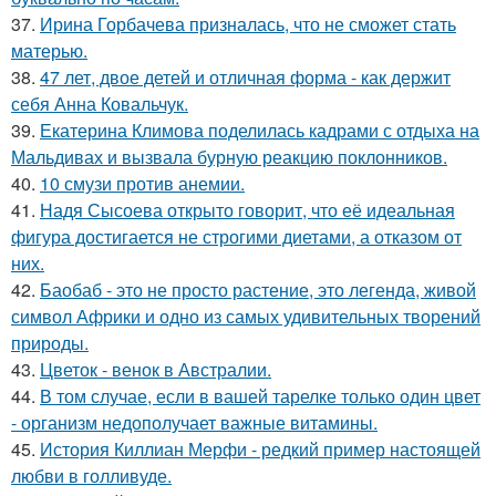
37.
Ирина Горбачева призналась, что не сможет стать
матерью.
38.
47 лет, двое детей и отличная форма - как держит
себя Анна Ковальчук.
39.
Екатерина Климова поделилась кадрами с отдыха на
Мальдивах и вызвала бурную реакцию поклонников.
40.
10 смузи против анемии.
41.
Надя Сысоева открыто говорит, что её идеальная
фигура достигается не строгими диетами, а отказом от
них.
42.
Баобаб - это не просто растение, это легенда, живой
символ Африки и одно из самых удивительных творений
природы.
43.
Цветок - венок в Австралии.
44.
В том случае, если в вашей тарелке только один цвет
- организм недополучает важные витамины.
45.
История Киллиан Мерфи - редкий пример настоящей
любви в голливуде.