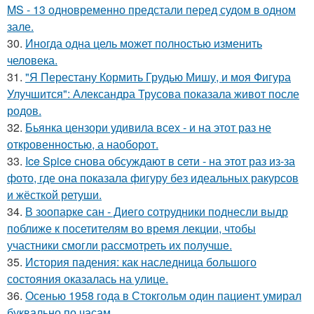
MS - 13 одновременно предстали перед судом в одном
зале.
30.
Иногда одна цель может полностью изменить
человека.
31.
"Я Перестану Кормить Грудью Мишу, и моя Фигура
Улучшится": Александра Трусова показала живот после
родов.
32.
Бьянка цензори удивила всех - и на этот раз не
откровенностью, а наоборот.
33.
Ice Spice снова обсуждают в сети - на этот раз из-за
фото, где она показала фигуру без идеальных ракурсов
и жёсткой ретуши.
34.
В зоопарке сан - Диего сотрудники поднесли выдр
поближе к посетителям во время лекции, чтобы
участники смогли рассмотреть их получше.
35.
История падения: как наследница большого
состояния оказалась на улице.
36.
Осенью 1958 года в Стокгольм один пациент умирал
буквально по часам.