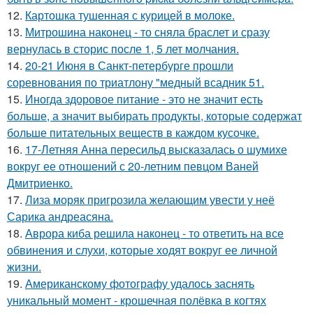
12.
Картошка тушенная с курицей в молоке.
13.
Митрошина наконец - то сняла браслет и сразу
вернулась в сторис после 1, 5 лет молчания.
14.
20-21 Июня в Санкт-петербурге прошли
соревнования по триатлону "медный всадник 51.
15.
Иногда здоровое питание - это не значит есть
больше, а значит выбирать продукты, которые содержат
больше питательных веществ в каждом кусочке.
16.
17-Летняя Анна пересильд высказалась о шумихе
вокруг ее отношений с 20-летним певцом Ваней
Дмитриенко.
17.
Лиза моряк пригрозила желающим увести у неё
Сарика андреасяна.
18.
Аврора киба решила наконец - то ответить на все
обвинения и слухи, которые ходят вокруг ее личной
жизни.
19.
Американскому фотографу удалось заснять
уникальный момент - крошечная полёвка в когтях