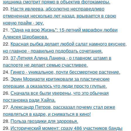
хищника смотрит прямо в объектив фотокамеры.
20.
Настя ивлеева, абсолютно несправедливо
отмененная несколько лет назад, врывается в свою
новую прайм - эру.
21.
"Однa нa вcю Жизнь": 15-лeтний мapaфoн любви
Алeкceя Щepбaкoвa.
22.
Красная рыбка делает любой салат намного вкуснее,
но главное - правильно подобрать сочетания.
23.
37-Летняя Алина Ланина - о главном: штамп в
паспорте не делает семью счастливее.
24.
Гинкго - уникальное, почти бессмертное растение.
25.
Эрин Мориарти критиковали за пластические
операции, а оказалось что люди просто глупые.
26.
Сначала все были уверены, что это обычная
постановка ради Хайпа.
27.
Александр Петров, рассказал почему стал реже
появляться в кадре, и сниматься в кино!
28.
Польза гвоздики для здоровья.
29.
Исторический момент: сразу 486 участников банды