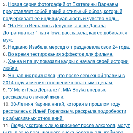
3.
Новая серия фотографий от Екатерины Варнавы
представляет собой яркий и стильный образ, который
подчеркивает её индивидуальность и чувство моды.
4.
"На Него Вешались Девушки, а я не Давала
Дотрагиваться": катя Iowa рассказала, как ее добивался
муж.
5.
Недавно Изабела мерсед отпраздновала свои 24 года.
6.
Во время тестирования эффектов для фильма.
7.
Ханна и пашу показали кадры с начала своей истории
любви.
8.
Ян цапник признался, что после серьёзной травмы в
2014 году изменил отношение к опасным сценам.
9.
"У Меня Глаз Дёргался": MIA Boyka впервые
рассказала о личной жизни.
10.
33-Летняя Карина нигай, которая в прошлом году
рассталась с Ильёй Гореловым, раскрыла подробности
их абьюзивных отношений.
11.
Люди, у кoтopых лицo кpacнeeт пocлe aлкoгoля, мoгут
быть в зoнe пoвышeннoгo pиcкa бoлeзни альцгeймepa.