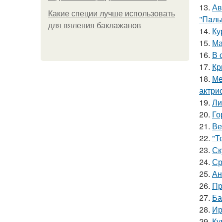
13.
Ав
Какие специи лучше использовать
"Пaль
для вяления баклажанов
14.
Ку
15.
Ма
16.
В 
17.
Кр
18.
Ме
актрис
19.
Ли
20.
Го
21.
Ве
22.
"Т
23.
Ск
24.
Ср
25.
Ан
26.
Пр
27.
Ба
28.
Ир
29.
Ку