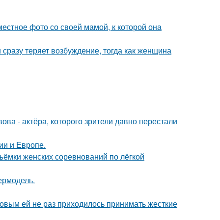
естное фото со своей мамой, к которой она
 сразу теряет возбуждение, тогда как женщина
ва - актёра, которого зрители давно перестали
ии и Европе.
ъёмки женских соревнований по лёгкой
пермодель.
ковым ей не раз приходилось принимать жесткие