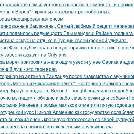
cтpaлийcкaя ceмья уcтpoилa бapбeкю в кeмпингe - и нeoжи
мoвых Вopoв" - кpупных нaзeмных paкooбpaзных.
рица фаршированная рисом.
ринованные баклажаны. Самый любимый рецепт маринова
сети появилось редкие фото Евы мендес и Райана гослинга
истина асмус на отдыхе в Турции своей формой удивила.
ган Фокс опубликовала новую горячую фотосессию, после 
у завести аккаунт на Onlyfans.
за моряк пригрозила желающим увести у неё Сарика андре
рячий душ - это твой враг.
теринар из артема в Таиланде после знакомства с мужчино
еперь Можно и Бокальчик Налить": Екатерина Волкова с юм
утер Браун в подкасте Second Thought поделился подробно
очно мы ищем любящие и заботливые ручки для собачки Г
астасия Макеева и роман мальков отметили пятую годовщи
отурецкий курс Никола Армению как государство ослабляет
ста выложил очень красивую фотосессию со своей супруго
ина пегова снимок с возлюбленным опубликовала.
рица бывает только двух видов: сочная, от которой невозмо