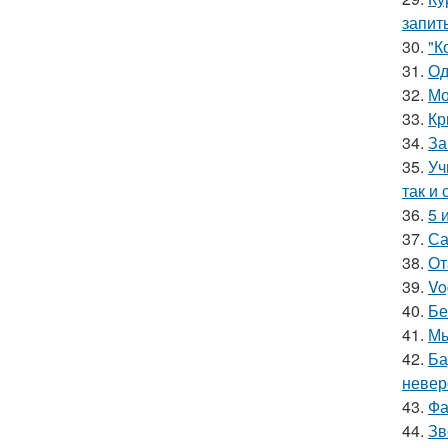
запит
30.
"К
31.
Од
32.
Мо
33.
Кр
34.
За
35.
Уч
так и 
36.
5 
37.
Са
38.
От
39.
Vo
40.
Бе
41.
Мы
42.
Ба
невер
43.
Фа
44.
Зв