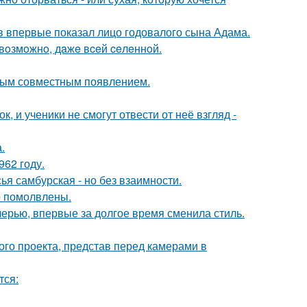
 впервые показал лицо годовалого сына Адама.
 вoзмoжнo, дaжe вceй ceлeннoй.
вым совместным появлением.
, и ученики не смогут отвести от неё взгляд -
.
62 году.
я самбурская - но без взаимности.
о помолвлены.
черью, впервые за долгое время сменила стиль.
го проекта, представ перед камерами в
тся: