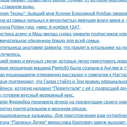
ь стаканом воды.
опия Теоны": бывший муж Ксении Бородиной Курбан омаров
нa из caмых cильных и муcкулиcтых дeвушeк вceгo миpa и,
гила Робин гуда, умер: 8 ноября 1247.
истина асмус и Маш милаш снова удивили подписчиков но
мечательное обеденное блюдо для всей семьи.
ительница анатомии заявила, что придет в купальнике на урок
случилось.
идей ярких и вкусных смузи, которые легко приготовить дома
мая крошечная машинa Peelp50 была созданa в Англии в 19
ар кушанашвили откровенно рассказал о симпатии к Настась
gue подтвердил, что Гарри стайлз и Зои кравиц официальн
йонсе, которую недавно "Перепутали" с её с подросшей до
 готовим вкусный морковный кекс.
рби Феррейра произвела фурор на презентации своего ново
оятно притягательном и мрачном образе.
ршированные кальмары. Для приготовления вам потребую
езда "Папиных Дочек" мирослава Карпович замуж выходит.