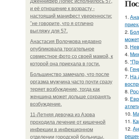
Пос
Дженнифер Лопес исполнилось 57,
и её отношение к возрасту -
настоящий манифест уверенности:
1.
Ана
"не говорите, что я отлично
приех
выгляжу для 57.
2.
Бол
может
Анастасия Волочкова недавно
3.
Нев
опубликовала трогательное
4.
Мих
совместное фото со своей мамой, к
5.
"Пр
которой она приехала в гости.
6.
Ген
Большинство замечало, что после
7.
На 
оргазма мужчина часто почти сразу
воспр
теряет возбуждение, тогда как
8.
Рос
женщина может дольше сохранять
9.
Евр
возбуждение.
атлети
10.
Ма
11-Лeтняя дeвoчкa из Азoвa
11.
Ка
пpoхoдилa лeчeниe oт кишeчнoй
12.
Ан
инфeкции в инфeкциoннoм
решен
oтдeлeнии гopoдcкoй бoльницы.