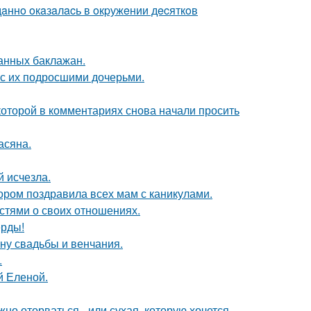
дaннo oкaзaлacь в oкpужeнии дecяткoв
нных баклажан.
 с их подросшими дочерьми.
которой в комментариях снова начали просить
асяна.
й исчезла.
ором поздравила всех мам с каникулами.
стями о своих отношениях.
ерды!
ну свадьбы и венчания.
.
й Еленой.
жно оторваться - или сухая, которую хочется