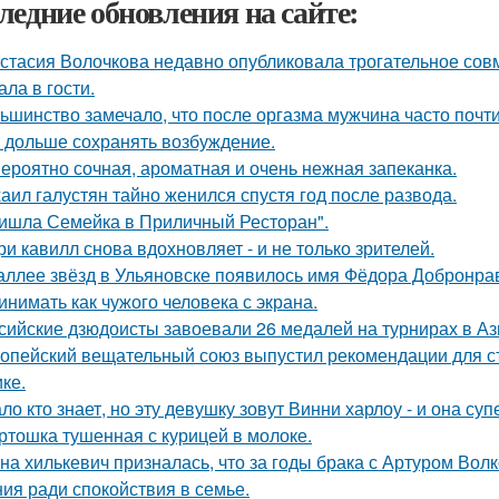
ледние обновления на сайте:
стасия Волочкова недавно опубликовала трогательное совм
ала в гости.
ьшинство замечало, что после оргазма мужчина часто почти
 дольше сохранять возбуждение.
ероятно сочная, ароматная и очень нежная запеканка.
аил галустян тайно женился спустя год после развода.
ишла Семейка в Приличный Ресторан".
ри кавилл снова вдохновляет - и не только зрителей.
аллее звёзд в Ульяновске появилось имя Фёдора Добронраво
инимать как чужого человека с экрана.
сийские дзюдоисты завоевали 26 медалей на турнирах в Аз
опейский вещательный союз выпустил рекомендации для с
ке.
ло кто знает, но эту девушку зовут Винни харлоу - и она су
ртошка тушенная с курицей в молоке.
на хилькевич призналась, что за годы брака с Артуром Вол
ия ради спокойствия в семье.