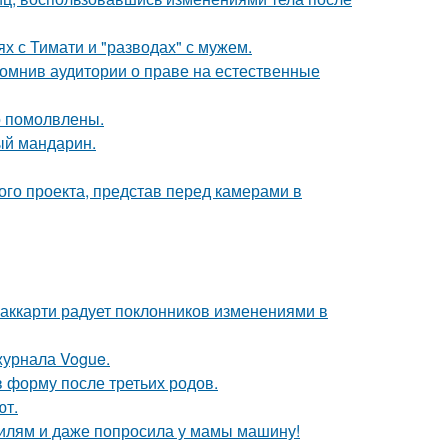
х с Тимати и "разводах" с мужем.
помнив аудитории о праве на естественные
о помолвлены.
ый мандарин.
го проекта, представ перед камерами в
аккарти радует поклонников изменениями в
журнала Vogue.
в форму после третьих родов.
ют.
билям и даже попросила у мамы машину!