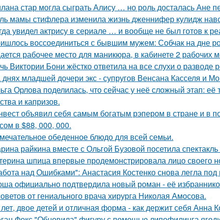
лана стар могла сыграть Алису … но роль досталась Ане п
ль мамы стифлера изменила жизнь дженнифер кулидж навс
гда увидел актрису в сериале … и вообще не был готов к ре
ишлось воссоединиться с бывшим мужем: Собчак на дне р
ается рабочее место для маникюра, в кабинете 2 рабочих 
чь Виктории Бони жёстко ответила на все слухи о разводе 
 днях младшей дочери экс - супругов Венсана Касселя и Мо
ьга Орлова поделилась, что сейчас у неё сложный этап: её
ства и капризов.
нвест объявил себя самым богатым рэпером в стране и в п
ом в $88, 000, 000.
мечательное обеденное блюдо для всей семьи.
рина райкина вместе с Ольгой Бузовой посетила спектакль
терина шпица впервые продемонстрировала лицо своего н
абота над Ошибками": Анастасия Костенко снова легла под 
ша официально подтвердила новый роман - её избранником
советов от гениального врача хирурга Николая Амосова.
 лет, двое детей и отличная форма - как держит себя Анна К
ган Фокс "Обновила" фигуру с помощью липофилинга ягод