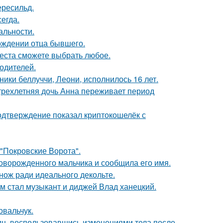
ересильд.
егда.
альности.
ождении отца бывшего.
места сможете выбрать любое.
родителей.
ники беллуччи, Леони, исполнилось 16 лет.
 трехлетняя дочь Анна переживает период
одтверждение показал криптокошелёк с
 "Покровские Ворота".
оворожденного мальчика и сообщила его имя.
нож ради идеального декольте.
 стал музыкант и диджей Влад ханецкий.
овальчук.
иц, воспользовавшись изменениями тела после