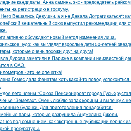
ледние кандидаты. Анна саминь, экс - председатель райко
енты на регистрацию в госдуму.
 Него Вешались Девушки, а я не Давала Дотрагиваться": кат
опейский вещательный союз выпустил рекомендации для с
ке.
ети активно обсуждают новый метод изменения лица.
зильское чудо: как выглядят взрослые дети 50-летней звез
теры, которые очень похожи друг на друга!
вла Дурова заметили в Париже в компании неизвестной де
ится в ОАЭ.
километров - это не опечатка!
лена Гомес дала фанатам хоть какой-то повод успокоиться
.
ждое лето члены "Союза Пенсионеров" города Гусь-хруста
ченье "Земелах". Очень люблю запах корицы и выпечку с ней
квенные булочки. Для приготовления понадобится:
мейные пары, которые разрушила Анджелина Джоли.
агноз под сомнением: как экстренные публикации лерчек из
ркой прокуратуры.