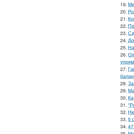
19.
Ми
20.
Ро
21.
Ко
22.
Пр
23.
Сд
24.
До
25.
На
26.
Ол
упрям
27.
Га
баланс
28.
За
29.
Ма
30.
Ка
31.
"Р
32.
Ню
33.
5 
34.
47
35.
Ме