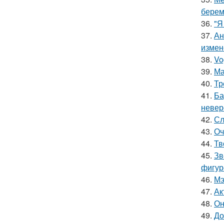
берем
36.
"Я
37.
Ан
измен
38.
Vo
39.
Ма
40.
Тр
41.
Ба
невер
42.
Сл
43.
Оч
44.
Тв
45.
Зв
фигур
46.
Мэ
47.
Ак
48.
Он
49.
До