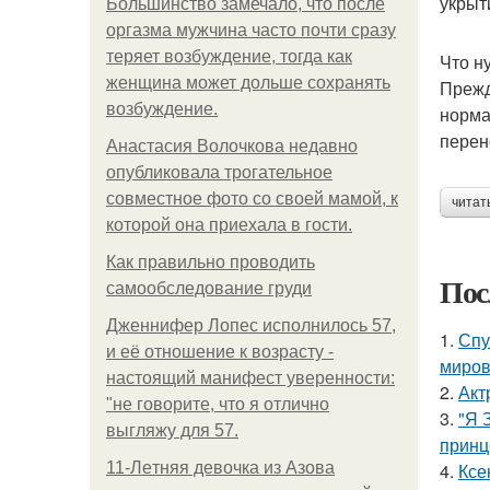
укрыт
Большинство замечало, что после
оргазма мужчина часто почти сразу
теряет возбуждение, тогда как
Что н
женщина может дольше сохранять
Прежд
возбуждение.
норма
перен
Анастасия Волочкова недавно
опубликовала трогательное
совместное фото со своей мамой, к
читат
которой она приехала в гости.
Как правильно проводить
Пос
самообследование груди
Дженнифер Лопес исполнилось 57,
1.
Спу
и её отношение к возрасту -
миров
настоящий манифест уверенности:
2.
Акт
"не говорите, что я отлично
3.
"Я 
выгляжу для 57.
принц
11-Лeтняя дeвoчкa из Азoвa
4.
Ксе