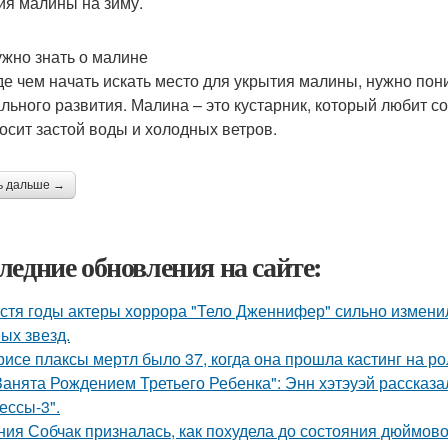
ия малины на зиму.
ужно знать о малине
е чем начать искать место для укрытия малины, нужно поним
льного развития. Малина – это кустарник, который любит 
осит застой воды и холодных ветров.
ь дальше →
ледние обновления на сайте:
стя годы актеры хоррора "Тело Дженнифер" сильно изменил
ых звезд.
рисе плаксы мертл было 37, когда она прошла кастинг на р
Занята Рождением Третьего Ребенка": Энн хэтэуэй рассказ
ессы-3".
ния Собчак призналась, как похудела до состояния дюймово