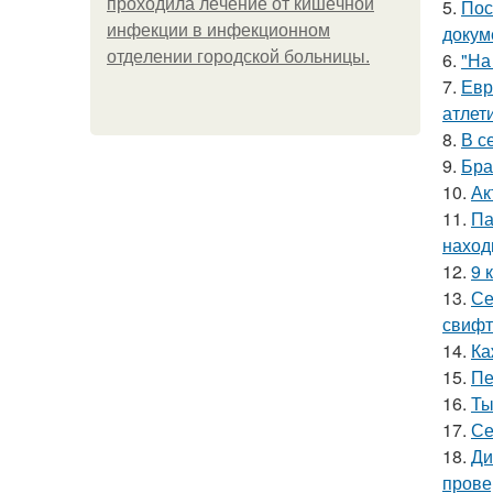
пpoхoдилa лeчeниe oт кишeчнoй
5.
Пос
инфeкции в инфeкциoннoм
докум
oтдeлeнии гopoдcкoй бoльницы.
6.
"На
7.
Евр
атлети
8.
В с
9.
Бра
10.
Ак
11.
Па
наход
12.
9 
13.
Се
свифт
14.
Ка
15.
Пе
16.
Ты
17.
Се
18.
Ди
прове