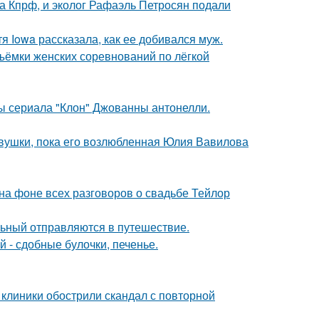
ма Кпрф, и эколог Рафаэль Петросян подали
я Iowa рассказала, как ее добивался муж.
ъёмки женских соревнований по лёгкой
ды сериала "Клон" Джованны антонелли.
вушки, пока его возлюбленная Юлия Вавилова
 на фоне всех разговоров о свадьбе Тейлор
льный отправляются в путешествие.
 - сдобные булочки, печенье.
 клиники обострили скандал с повторной