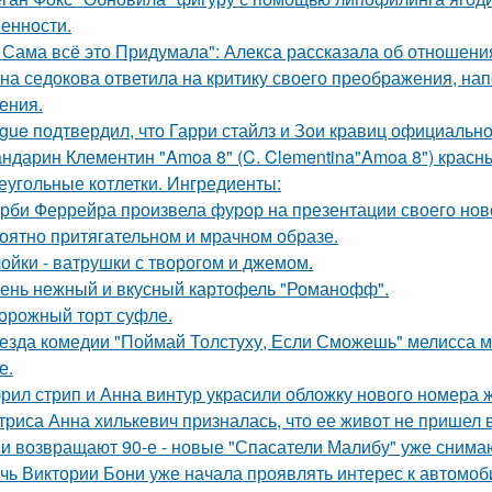
енности.
 Сама всё это Придумала": Алекса рассказала об отношения
на седокова ответила на критику своего преображения, на
ения.
gue подтвердил, что Гарри стайлз и Зои кравиц официальн
ндарин Клементин "Amoa 8" (C. Clementina"Amoa 8") красн
еугольные котлетки. Ингредиенты:
рби Феррейра произвела фурор на презентации своего ново
оятно притягательном и мрачном образе.
ойки - ватрушки с творогом и джемом.
ень нежный и вкусный картофель "Романофф".
орожный торт суфле.
езда комедии "Поймай Толстуху, Если Сможешь" мелисса м
е.
рил стрип и Анна винтур украсили обложку нового номера 
триса Анна хилькевич призналась, что ее живот не пришел 
и возвращают 90-е - новые "Спасатели Малибу" уже снима
чь Виктории Бони уже начала проявлять интерес к автомо