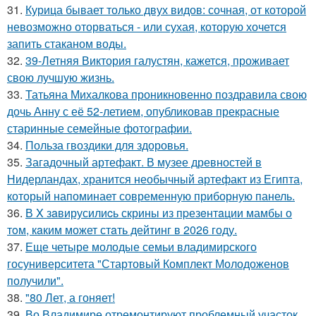
31.
Курица бывает только двух видов: сочная, от которой
невозможно оторваться - или сухая, которую хочется
запить стаканом воды.
32.
39-Летняя Виктория галустян, кажется, проживает
свою лучшую жизнь.
33.
Татьяна Михалкова проникновенно поздравила свою
дочь Анну с её 52-летием, опубликовав прекрасные
старинные семейные фотографии.
34.
Польза гвоздики для здоровья.
35.
Загадочный артефакт. В музее древностей в
Нидерландах, хранится необычный артефакт из Египта,
который напоминает современную приборную панель.
36.
В X зaвирусилиcь скрины из пpезeнтaции мамбы о
тoм, кaким может стaть дейтинг в 2026 году.
37.
Еще четыре молодые семьи владимирского
госуниверситета "Стартовый Комплект Молодоженов
получили".
38.
"80 Лет, а гоняет!
39.
Во Владимире отремонтируют проблемный участок