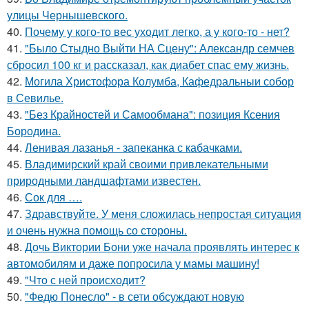
улицы Чернышевского.
40.
Почему у кого-то вес уходит легко, а у кого-то - нет?
41.
"Было Стыдно Выйти НА Сцену": Александр семчев
сбросил 100 кг и рассказал, как диабет спас ему жизнь.
42.
Могила Христофора Колумба, Кафедральныи собор
в Севилье.
43.
"Без Крайностей и Самообмана": позиция Ксения
Бородина.
44.
Ленивая лазанья - запеканка с кабачками.
45.
Владимирский край своими привлекательными
природными ландшафтами известен.
46.
Сок для ….
47.
Здравствуйте. У меня сложилась непростая ситуация
и очень нужна помощь со стороны.
48.
Дочь Виктории Бони уже начала проявлять интерес к
автомобилям и даже попросила у мамы машину!
49.
"Что с ней происходит?
50.
"Федю Понесло" - в сети обсуждают новую