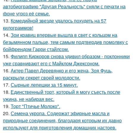
автобиографию "Другая Реальность" сняли с печати на
фоне угроз её семье.
13.
Комедийной звезде удалось похудеть на 57
килограммов!
14.
Зои кравиц впервые вышла в свет с кольцом на
безымянном пальце, тем самым подтвердив помолвку с
бойфрендом Гарри стайлсом.
15.
Филипп Киркоров снова удивил образом - поклонники
уже сравнивают его с Майклом Джексоном.
16.
Актер Павел Деревянко и его жена, Зоя Фуць,
раскрыли секрет своей молодости.
17.
Сырные лепешки за 15 минут.
18.
Единственный торт, который я могу съесть после
ужина, не набирая вес.
19.
Торт "Птичье Молоко".
20.
Семена укропа. Содержат эфирные масла и
природные соединения, благодаря которым их давно
используют для приготовления домашних настоев.