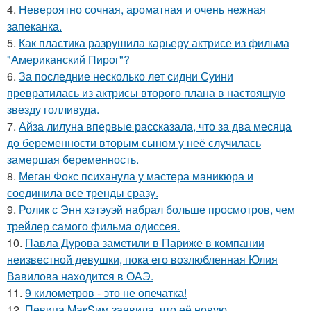
4.
Невероятно сочная, ароматная и очень нежная
запеканка.
5.
Как пластика разрушила карьеру актрисе из фильма
"Американский Пирог"?
6.
За последние несколько лет сидни Суини
превратилась из актрисы второго плана в настоящую
звезду голливуда.
7.
Айза лилуна впервые рассказала, что за два месяца
до беременности вторым сыном у неё случилась
замершая беременность.
8.
Меган Фокс психанула у мастера маникюра и
соединила все тренды сразу.
9.
Ролик с Энн хэтэуэй набрал больше просмотров, чем
трейлер самого фильма одиссея.
10.
Павла Дурова заметили в Париже в компании
неизвестной девушки, пока его возлюбленная Юлия
Вавилова находится в ОАЭ.
11.
9 километров - это не опечатка!
12.
Пeвица MакSим заявила, что её новую