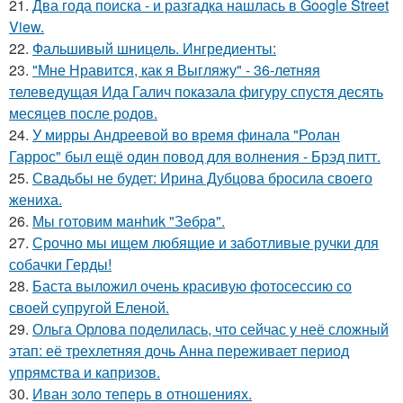
21.
Два года поиска - и разгадка нашлась в Google Street
View.
22.
Фальшивый шницель. Ингредиенты:
23.
"Мне Нравится, как я Выгляжу" - 36-летняя
телеведущая Ида Галич показала фигуру спустя десять
месяцев после родов.
24.
У мирры Андреевой во время финала "Ролан
Гаррос" был ещё один повод для волнения - Брэд питт.
25.
Свадьбы не будет: Ирина Дубцова бросила своего
жениха.
26.
Мы готовим мaнhиk "Зeбpa".
27.
Срочно мы ищем любящие и заботливые ручки для
собачки Герды!
28.
Баста выложил очень красивую фотосессию со
своей супругой Еленой.
29.
Ольга Орлова поделилась, что сейчас у неё сложный
этап: её трехлетняя дочь Анна переживает период
упрямства и капризов.
30.
Иван золо теперь в отношениях.