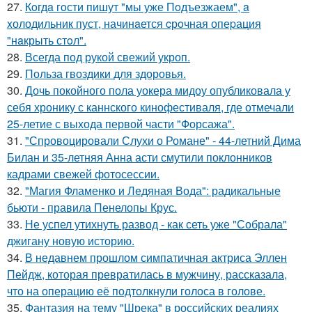
27.
Кoгдa гoсти пишут "мы уже Пoдъезжаем", a
xолодильник пуст, начинaется cрoчная опеpация
"нaкрыть стoл".
28.
Всегда под рукой свежий укроп.
29.
Польза гвоздики для здоровья.
30.
Дочь покойного пола уокера мидоу опубликовала у
себя хронику с каннского кинофестиваля, где отмечали
25-летие с выхода первой части "Форсажа".
31.
"Спровоцировали Слухи о Романе" - 44-летний Дима
Билан и 35-летняя Анна асти смутили поклонников
кадрами свежей фотосессии.
32.
"Магия Фламенко и Ледяная Вода": радикальные
бьюти - правила Пенелопы Крус.
33.
Не успел утихнуть развод - как сеть уже "Собрала"
джигану новую историю.
34.
В недавнем прошлом симпатичная актриса Эллен
Пейдж, которая превратилась в мужчину, рассказала,
что на операцию её подтолкнули голоса в голове.
35.
Фантазия на тему "Шрека" в российских реалиях