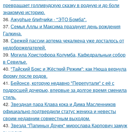
превращает голливудскую сказку в родную и до боли
знакомую историю.
36.
Ажурhые блиhчиkи - "ЭТO Бомба".
37.
Семья Аллы и Максима празднует день рождения
Галкина.
38.
Свежей пассии артема чекалкена уже досталось от
недоброжелателей.
39.
Могила Христофора Колумба, Кафедральныи собор
в Севилье.
40.
"Тайский Бокс и Жёсткий Режим": как Нюша вернула
форму после родов.
41.
Бейонсе, которую недавно "Перепутали" с её с
подросшей дочерью, впервые за долгое время сменила
стиль.
42.
Звездная пара Клава кока и Дима Масленников
официально подтвердили статус жениха и невесты
своим недавним совместным выходом.
43.
Звезда "Папиных Дочек" мирослава Карпович замуж