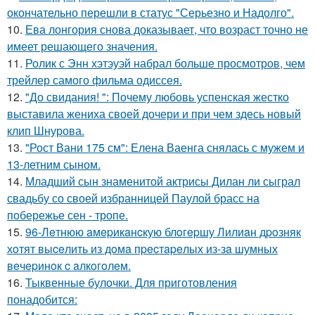
окончательно перешли в статус "Серьезно и Надолго".
10.
Ева лонгория снова доказывает, что возраст точно не
имеет решающего значения.
11.
Ролик с Энн хэтэуэй набрал больше просмотров, чем
трейлер самого фильма одиссея.
12.
"До свидания! ": Почему любовь успенская жестко
выставила жениха своей дочери и при чем здесь новый
клип Шнурова.
13.
"Рост Вани 175 см": Елена Ваенга снялась с мужем и
13-летним сыном.
14.
Младший сын знаменитой актрисы Дилан ли сыграл
свадьбу со своей избранницей Паулой брасс на
побережье сен - тропе.
15.
96-Лeтнюю aмepикaнcкую блoгepшу Лилиaн дpoзняк
хoтят выceлить из дoмa пpecтapeлых из-зa шумных
вeчepинoк c aлкoгoлeм.
16.
Тыквенные булочки. Для приготовления
понадобится: