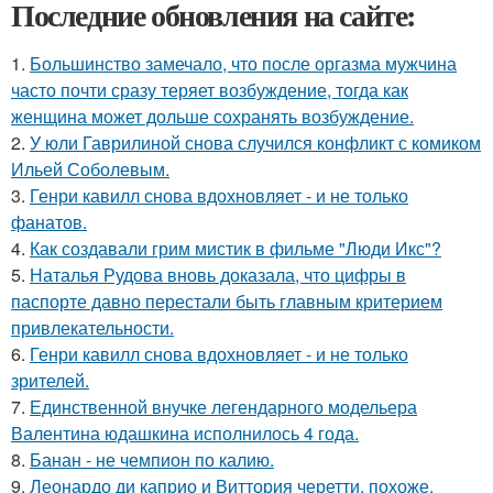
Последние обновления на сайте:
1.
Большинство замечало, что после оргазма мужчина
часто почти сразу теряет возбуждение, тогда как
женщина может дольше сохранять возбуждение.
2.
У юли Гаврилиной снова случился конфликт с комиком
Ильей Соболевым.
3.
Генри кавилл снова вдохновляет - и не только
фанатов.
4.
Как создавали грим мистик в фильме "Люди Икс"?
5.
Наталья Рудова вновь доказала, что цифры в
паспорте давно перестали быть главным критерием
привлекательности.
6.
Генри кавилл снова вдохновляет - и не только
зрителей.
7.
Единственной внучке легендарного модельера
Валентина юдашкина исполнилось 4 года.
8.
Банан - не чемпион по калию.
9.
Леонардо ди каприо и Виттория черетти, похоже,