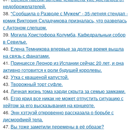
недоброжелателей.
38.
"Сообщила о Разводе с Мужем" - 35-летняя стендап -
комик Виктория Складчикова призналась, что развелась
с Антоном слепцом.
39.
Могила Христофора Колумба, Кафедральныи собор
в Севилье.
40.
Елена Темникова впервые за долгое время вышла
на связь с фанатами.
41.
Принцессе Леонор из Испании сейчас 20 лет, и она
активно готовится к роли будущей королевы.
42.
Утка с квашеной капустой.
43.
Творожный торт суфле.
44.
Личная жизнь тома харди скрыта за семью замками.
45.
Егор крид все никак не может отпустить ситуацию с
хейтом за его высказывания на концерте.
46.
Энн хэтэуэй откровенно рассказала о борьбе с
дисморфией тела.
47.
Вы тоже заметили перемены в её образе?