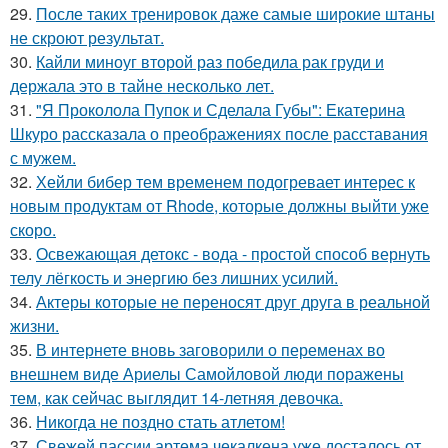
29.
После таких тренировок даже самые широкие штаны
не скроют результат.
30.
Кайли миноуг второй раз победила рак груди и
держала это в тайне несколько лет.
31.
"Я Проколола Пупок и Сделала Губы": Екатерина
Шкуро рассказала о преображениях после расставания
с мужем.
32.
Хейли бибер тем временем подогревает интерес к
новым продуктам от Rhode, которые должны выйти уже
скоро.
33.
Освежающая детокс - вода - простой способ вернуть
телу лёгкость и энергию без лишних усилий.
34.
Актеры которые не переносят друг друга в реальной
жизни.
35.
В интернете вновь заговорили о переменах во
внешнем виде Ариелы Самойловой люди поражены
тем, как сейчас выглядит 14-летняя девочка.
36.
Никогда не поздно стать атлетом!
37.
Свежей пассии артема чекалкена уже досталось от