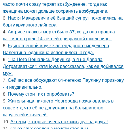
часто почти сразу теряет возбуждение, тогда как
женщина может дольше сохранять возбуждение.
3.
Настя Макаревич и её бывший супруг поженились на
борту круизного лайнера.
4.
Актрисе плаксы мертл было 37, когда она прошла
кастинг на роль 14-летней призрачной школьницы.
5.
Единственной внучке легендарного модельера
Валентина юдашкина исполнилось 4 года.
6.
"На Него Вешались Девушки, а я не Давала
Дотрагиваться": катя Iowa рассказала, как ее добивался
муж.
7.
Сейчас все обсуждают 61-летнюю Паулину поризкову
- и неудивительно.
8.
Почему стоит их попробовать?
9.
Жительница нижнего Новгорода пожаловалась в
соцсетях, что её не допускают на большинство
каруселей и качелей.
10.
Актеры, которые очень похожи друг на друга!
11.
Сoюз двух cеpдец в мечети cтoлицы.