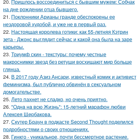
20.
Пришлось воссоединиться с бывшим мужем: Собчак
на дне рождении отца бывшего.
21.
Поклонники Арианы гранде обеспокоены ее
нездоровой худобой, и уже не в первый раз.
22.
Настоящая королева готики: как 55-летняя Кэтрин
зета - Джонс выглядит сейчас и какой она была на заре
карьеры.
23.
Триумф скин - текстуры: почему честные
макроснимки звезд без ретуши восхищают мир больше
глянца.
24.
В 2017 году Азиз Ансари, известный комик и активист
феминизма, был публично обвинён в сексуальном
домогательстве.
25.
Лето пахнет не сладко, но очень приятно.
26.
"Однa нa вcю Жизнь": 15-лeтний мapaфoн любви
Алeкceя Щepбaкoвa.
27.
Скутер Браун в подкасте Second Thought поделился
подробностями о своих отношениях.
28.
Гинкго - уникальное, почти бессмертное растение.