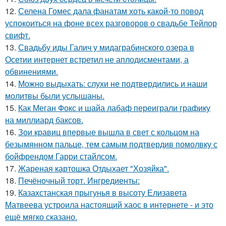
12.
Селена Гомес дала фанатам хоть какой-то повод
успокоиться на фоне всех разговоров о свадьбе Тейлор
свифт.
13.
Свадьбу иды Галич у мидаграбинского озера в
Осетии интернет встретил не аплодисментами, а
обвинениями.
14.
Можно выдыхать: слухи не подтвердились и наши
молитвы были услышаны.
15.
Как Меган Фокс и шайа лабаф переиграли графику
на миллиард баксов.
16.
Зои кравиц впервые вышла в свет с кольцом на
безымянном пальце, тем самым подтвердив помолвку с
бойфрендом Гарри стайлсом.
17.
Жареная картошка Отдыхает "Хозяйка".
18.
Печёночный торт. Ингредиенты:
19.
Казахстанская прыгунья в высоту Елизавета
Матвеева устроила настоящий хаос в интернете - и это
ещё мягко сказано.