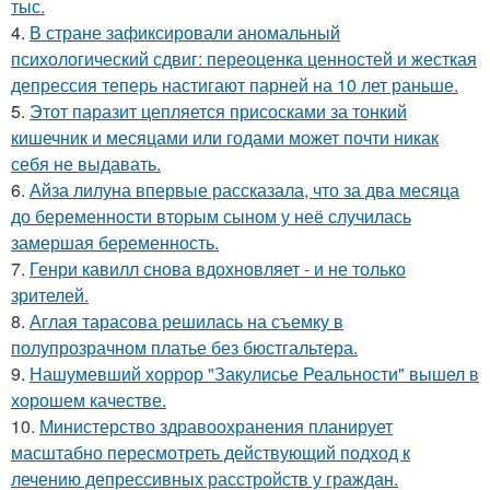
тыс.
4.
В стране зафиксировали аномальный
психологический сдвиг: переоценка ценностей и жесткая
депрессия теперь настигают парней на 10 лет раньше.
5.
Этот паразит цепляется присосками за тонкий
кишечник и месяцами или годами может почти никак
себя не выдавать.
6.
Айза лилуна впервые рассказала, что за два месяца
до беременности вторым сыном у неё случилась
замершая беременность.
7.
Генри кавилл снова вдохновляет - и не только
зрителей.
8.
Аглая тарасова решилась на съемку в
полупрозрачном платье без бюстгальтера.
9.
Нашумевший хоррор "Закулисье Реальности" вышел в
хорошем качестве.
10.
Министерство здравоохранения планирует
масштабно пересмотреть действующий подход к
лечению депрессивных расстройств у граждан.