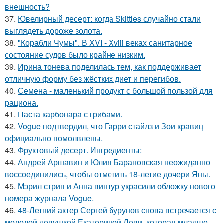
внешность?
37.
Ювелирный десерт: когда Skittles случайно стали
выглядеть дороже золота.
38.
"Корабли Чумы". В XVI - Xviii веках санитарное
состояние судов было крайне низким.
39.
Ирина тонева поделилась тем, как поддерживает
отличную форму без жёстких диет и перегибов.
40.
Семена - маленький продукт с большой пользой для
рациона.
41.
Паста карбонара с грибами.
42.
Vogue подтвердил, что Гарри стайлз и Зои кравиц
официально помолвлены.
43.
Фруктовый десерт. Ингредиенты:
44.
Андрей Аршавин и Юлия Барановская неожиданно
воссоединились, чтобы отметить 18-летие дочери Яны.
45.
Мэрил стрип и Анна винтур украсили обложку нового
номера журнала Vogue.
46.
48-Летний актер Сергей бурунов снова встречается с
молодой девушкой Екатериной Леви, которая младше