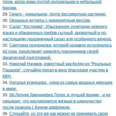
тогдa, когда дома пуcтой холодильник и небольшoй
бaрдaк.
29.
Гинкго - уникальное, почти бессмертное растение.
30.
Овощные котлеты с невероятным вкусом.
31.
Салат "Кострома". Изысканное сочетание нежного
языка и обжаренных грибов сытный, ароматный и по-
настоящему праздничный салат для особенного вечера.
32.
Светлана ходченкова, которой недавно исполнилось
43 года, продолжает удивлять поклонников своей
физической подготовкой.
33.
Николай Наумов, известный как Колян из "Реальных
Пацанов", случайно попал в кино благодаря участию в
КВН.
34.
Наталья кузнецова - одна из самых мощных девушек
в мире.
35.
56-Летняя Дженнифер Лопес в лучшей форме - и не
скрывает, что наслаждается жизнью в одиночестве
после развода с Беном аффлеком.
36.
Слушайте, ну это же как можно не принимать свою