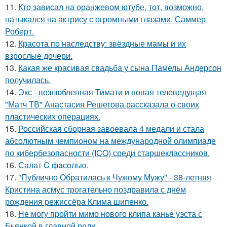
11.
Кто зависал на оранжевом ютубе, тот, возможно,
натыкался на актрису с огромными глазами, Саммер
Роберт.
12.
Красота по наследству: звёздные мамы и их
взрослые дочери.
13.
Какая же красивая свадьба у сына Памелы Андерсон
получилась.
14.
Экс - возлюбленная Тимати и новая телеведущая
"Матч ТВ" Анастасия Решетова рассказала о своих
пластических операциях.
15.
Российская сборная завоевала 4 медали и стала
абсолютным чемпионом на международной олимпиаде
по кибербезопасности (ICO) среди старшеклассников.
16.
Салат C фaсoлью.
17.
"Публично Обратилась к Чужому Мужу" - 38-летняя
Кристина асмус трогательно поздравила с днём
рождения режиссёра Клима шипенко.
18.
Не могу пройти мимо нового клипа канье уэста с
Бьянкой в главной роли.