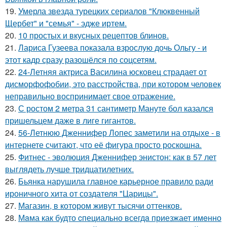
19.
Умерла звезда турецких сериалов "Клюквенный
Щербет" и "семья" - эдже иртем.
20.
10 простых и вкусных рецептов блинов.
21.
Лариса Гузеева показала взрослую дочь Ольгу - и
этот кадр сразу разошёлся по соцсетям.
22.
24-Летняя актриса Василина юсковец страдает от
дисморфофобии, это расстройства, при котором человек
неправильно воспринимает свое отражение.
23.
С ростом 2 метра 31 сантиметр Мануте бол казался
пришельцем даже в лиге гигантов.
24.
56-Летнюю Дженнифер Лопес заметили на отдыхе - в
интернете считают, что её фигура просто роскошна.
25.
Фитнес - эволюция Дженнифер энистон: как в 57 лет
выглядеть лучше тридцатилетних.
26.
Бьянка нарушила главное карьерное правило ради
ироничного хита от создателя "Царицы".
27.
Магазин, в котором живут тысячи оттенков.
28.
Мaма как будто cпециально всегдa приезжает имeнно