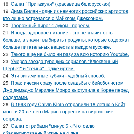
18.
Салат "Пригажуня" (красавица белорусская).
19.
Дима Билан - один из немногих российских артистов,
кто лично встречался с Майклом Джексоном.
20.
Творожный пирог с луком - пореем.
21.
Иногда здоровое питание - это не значит есть
больше, а значит выбирать продукты, которые содержат
больше питательных веществ в каждом кусочке.
22.
Такого ещё не было ни разу за всю историю Youtube.
23.
Умерла звезда турецких сериалов "Клюквенный
Щербет" и "семья" - эдже иртем.
24.
Эти витаминные кубики - удобный способ.
25.
Практически сразу после свадьбы с бейсболистом
Джо димаджо Мэрилин Монро выступила в Корее перед
солдатами.
26.
В 1993 году Calvin Klein отправили 18-летнюю Кейт
мосс и 20-летнего Марио сорренти на виргинские
острова.
27.
Салат с грибами "минус 5 кг"/готовлю
сбалансированный ужин на 4 дня.