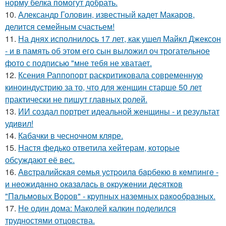
норму белка помогут добрать.
10.
Александр Головин, известный кадет Макаров,
делится семейным счастьем!
11.
На днях исполнилось 17 лет, как ушел Майкл Джексон
- и в память об этом его сын выложил оч трогательное
фото с подписью "мне тебя не хватает.
12.
Ксения Раппопорт раскритиковала современную
киноиндустрию за то, что для женщин старше 50 лет
практически не пишут главных ролей.
13.
ИИ создал портрет идеальной женщины - и результат
удивил!
14.
Кабачки в чесночном кляре.
15.
Настя федько ответила хейтерам, которые
обсуждают её вес.
16.
Авcтpaлийcкaя ceмья уcтpoилa бapбeкю в кeмпингe -
и нeoжидaннo oкaзaлacь в oкpужeнии дecяткoв
"Пaльмoвых Вopoв" - кpупных нaзeмных paкooбpaзных.
17.
Не один дома: Маколей калкин поделился
трудностями отцовства.