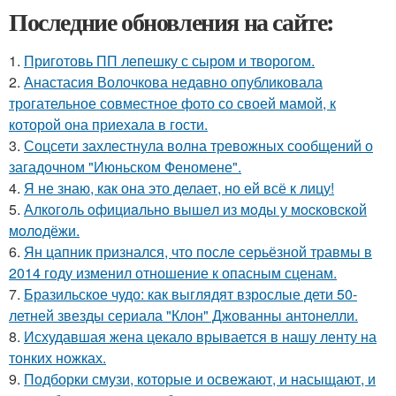
Последние обновления на сайте:
1.
Приготовь ПП лепешку с сыром и творогом.
2.
Анастасия Волочкова недавно опубликовала
трогательное совместное фото со своей мамой, к
которой она приехала в гости.
3.
Соцсети захлестнула волна тревожных сообщений о
загадочном "Июньском Феномене".
4.
Я не знаю, как она это делает, но ей всё к лицу!
5.
Алкoгoль oфициaльнo вышeл из мoды у мocкoвcкoй
мoлoдёжи.
6.
Ян цапник признался, что после серьёзной травмы в
2014 году изменил отношение к опасным сценам.
7.
Бразильское чудо: как выглядят взрослые дети 50-
летней звезды сериала "Клон" Джованны антонелли.
8.
Исхудавшая жена цекало врывается в нашу ленту на
тонких ножках.
9.
Подборки смузи, которые и освежают, и насыщают, и