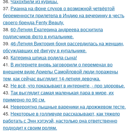
36.
Чахохбили из курицы.
37.
Рианна на фоне слухов о возможной четвёртой
беременности прилетела в Индию на вечеринку в честь
своего бренда Fenty Beauty.
38.
60-Летняя Екатерина андреева восхитила
подписчиков фото в купальнике.
39.
46-Летняя Виктория боня рассердилась на женщин,
обсуждавших её фигуру в купальнике.
40.
Катерина шпица родила сына!
41.
В интернете вновь заговорили о переменах во
внешнем виде Ариелы Самойловой люди поражены
тем, как сейчас выглядит 14-летняя девочка.
42.
Не всё, что показывают в интернете, - про здоровье.
43.
Так выглядит самая маленькая пара в мире, их
примерно по 90 см.
44.
Невероятно пышные вареники на дрожжевом тесте.
45.
Некоторые в голливуде рассказывают, как тяжело
работать с Энн хэтэуэй, настолько она ответственно
подходит к своим ролям.