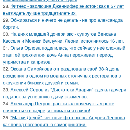
28.
Фитнес - эволюция Дженнифер энистон: как в 57 лет
выглядеть лучше тридцатилетних.
29.
Обжираться и ничего не делать - не про александра
бортич.
30.
На днях младшей дочери экс - супругов Венсана
Касселя и Моники беллуччи, Леони, исполнилось 16 лет.
31.
Ольга Орлова поделилась, что сейчас у неё сложный
этап: её трехлетняя дочь Анна переживает период
упрямства и капризов.
32.
Оксана Самойлова отпраздновала свой 38-й день
рождения в одном из модных столичных ресторанов в
окружении близких друзей и семьи.
33.
Алексей Серов из "Дискотеки Аварии" сделал дочери
подарок за успешную сдачу экзаменов.
34.
Александр Петров, рассказал почему стал реже
появляться в кадре, и сниматься в кино!
35.
"Маски Долой": честные фото жены Андрея Леонова
как повод поговорить о самопринятии.