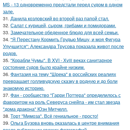
MS - 13 одновременно предстали перед судом в одном
зале.
31.
Данила козловский во второй раз папой стал.
32.
Салат с курицей, сыром, грибами и помидорами.
33.
Замечательное обеденное блюдо для всей семьи.
34.
"Я Перестану Кормить Грудью Мишу, и моя Фигура
Улучшится": Александра Трусова показала живот после
родов.
35.
"Корабли Чумы". В XVI - Xviii веках санитарное
состояние судов было крайне низким.
36.
Фантазия на тему "Шрека" в российских реалиях
превращает голливудскую сказку в родную и до боли
знакомую историю.
37.
Фан - сообщество "Гарри Поттера" определилось с
фаворитом на роль Северуса снейпа - им стал звезда
"дома дракона" Юэн Митчелл.
38.
Торт "Мимоза". Всё гениальное - просто!
39.
Ольга Бузова вновь оказалась в центре внимания
после публикации свежих фотографий.