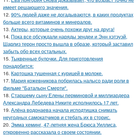
имеет решающего значения.
12.
90% людей даже не догадываются, в каких продуктах
больше всего витаминов и минералов.
13.
Актеры, которые очень похожи друг на друга!
14.
Пока все обсуждали наряды зендеи и Энн хэтэуэй,
Шарлиз терон просто вышла в образе, который заставил
забыть обо всех остальных.
15.
Тыквенные булочки. Для приготовления
понадобится:
16.
Картошка тушенная с курицей в молоке.
17.
Мария кожевникова побрилась налысо ради роли в
фильме "Батальон Смерти".
18.
Старшему сыну Елены перминовой и миллиардера
Александра Лебедева Никите исполнилось 17 лет.
19.
Алёна водонаева начала исподтишка снимать
неугодных самокатчиков и стебать их в сторис.
20.
Эмма хеминг, 47-летняя жена Брюса Уиллиса,
откровенно рассказала о своем состоянии.