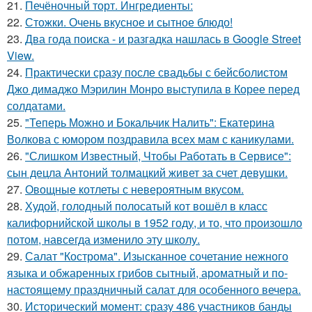
21.
Печёночный торт. Ингредиенты:
22.
Стожки. Очень вкусное и сытное блюдо!
23.
Два года поиска - и разгадка нашлась в Google Street
View.
24.
Практически сразу после свадьбы с бейсболистом
Джо димаджо Мэрилин Монро выступила в Корее перед
солдатами.
25.
"Теперь Можно и Бокальчик Налить": Екатерина
Волкова с юмором поздравила всех мам с каникулами.
26.
"Слишком Известный, Чтобы Работать в Сервисе":
сын децла Антоний толмацкий живет за счет девушки.
27.
Овощные котлеты с невероятным вкусом.
28.
Худой, голодный полосатый кот вошёл в класс
калифорнийской школы в 1952 году, и то, что произошло
потом, навсегда изменило эту школу.
29.
Салат "Кострома". Изысканное сочетание нежного
языка и обжаренных грибов сытный, ароматный и по-
настоящему праздничный салат для особенного вечера.
30.
Исторический момент: сразу 486 участников банды