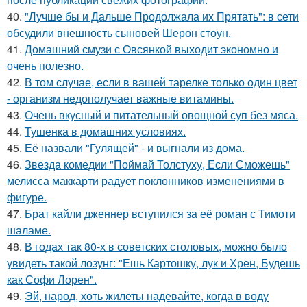
40.
"Лучше бы и Дальше Продолжала их Прятать": в сети
обсудили внешность сыновей Шерон стоун.
41.
Домашний смузи с Овсянкой выходит экономно и
очень полезно.
42.
В том случае, если в вашей тарелке только один цвет
- организм недополучает важные витамины.
43.
Очень вкусный и питательный овощной суп без мяса.
44.
Тушенка в домашних условиях.
45.
Её назвали "Гулящей" - и выгнали из дома.
46.
Звезда комедии "Поймай Толстуху, Если Сможешь"
мелисса маккарти радует поклонников изменениями в
фигуре.
47.
Брат кайли дженнер вступился за её роман с Тимоти
шаламе.
48.
В годах так 80-х в советских столовых, можно было
увидеть такой лозунг: "Ешь Картошку, лук и Хрен, Будешь
как Софи Лорен".
49.
Эй, народ, хоть жилеты надевайте, когда в воду