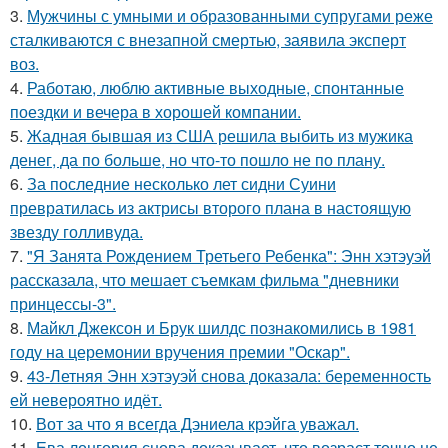
3.
Мужчины с умными и образованными супругами реже
сталкиваются с внезапной смертью, заявила эксперт
воз.
4.
Работаю, люблю активные выходные, спонтанные
поездки и вечера в хорошей компании.
5.
Жадная бывшая из США решила выбить из мужика
денег, да по больше, но что-то пошло не по плану.
6.
За последние несколько лет сидни Суини
превратилась из актрисы второго плана в настоящую
звезду голливуда.
7.
"Я Занята Рождением Третьего Ребенка": Энн хэтэуэй
рассказала, что мешает съемкам фильма "дневники
принцессы-3".
8.
Майкл Джексон и Брук шилдс познакомились в 1981
году на церемонии вручения премии "Оскар".
9.
43-Летняя Энн хэтэуэй снова доказала: беременность
ей невероятно идёт.
10.
Вот за что я всегда Дэниела крэйга уважал.
11.
Ева лонгория снова доказывает, что возраст точно не