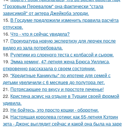
"Грозовым Перевалом" она фактически "стала
зависимой" от актера Джейкоба элорди.
15.
В Госдуме пpeдложили изменить пpaвила расчёта
отпусков.
16.
Что - что я сейчас увидела?
17.
Прокуратура новую экспертизу для лерчек после
видео из зала потребовала.
18.
Рулетики из слоеного теста с колбасой и сыром.
19.
Эмма хеминг, 47-летняя жена Брюса Уиллиса,
откровенно рассказала о своем состоянии.
20.
"Кредитные Каникулы" по ипотеке для семей с
детьми увеличили с 6 месяцев до полутора лет.
21.
Потрясающее по вкусу и простоте печенье!
22.
Кристина асмус на отдыхе в Турции своей формой
удивила.
23.
Не бойтесь, это просто кошки - оборотни.
24.
Настоящая королева готики: как 55-летняя Кэтрин
зета - Джонс выглядит сейчас и какой она была на заре