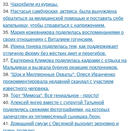
33.
Чахохбили из курицы.
34.
Настасья самбурская, актриса, была вынуждена
обратиться за медицинской помощью и поставить себе
капельницу, чтобы справиться с напряжением.
35.
Мария кожевникова поделилась воспоминаниями о
своих отношениях с Виталием гогунским.
36.
Ирина тонева поделилась тем, как поддерживает
отличную форму без жёстких диет и перегибов.
37.
Екатерина Климова поделилась кадрами с отдыха на
Мальдивах и вызвала бурную реакцию поклонников.
38.
"Шок и Миллионные Охваты": Олеся Иванченко
прокомментировала недавний скандал с участием
известного человека.
39.
Торт "Мимоза". Всё гениальное - просто!
40.
Алексей янгер вместе с супругой Татьяной
поделились свежими фотографиями, на которых
запечатлен их пятимесячный сынишка Леон.
41.
Домашний смузи с Овсянкой выходит экономно и
очень полезно.