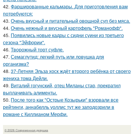
42.
Фаршированные кальмары. Для приготовления вам
потребуются:
43.
Очень вкусный и питательный овощной суп без мяса.
44.
Очень нежный и вкусный картофель "Романофф".
45.
Появились новые кадры с сидни суини из третьего
сезона "Эйфории".
46.
Творожный торт суфле.
47.
Семаглутид: легкий путь или ловушка для
организма?
48.
37-Летняя Эльза хоск ждёт второго ребёнка от своего
жениха тома Дейли.
49.
Виталий гогунский, отец Миланы стар, прекратил
выплачивать алименты.
50.
После того как "Острые Козырьки" взорвали все
рейтинги, аннабелль уоллис тут же заподозрили в
романе с Киллианом Мерфи.
© 2026 Современная девушка