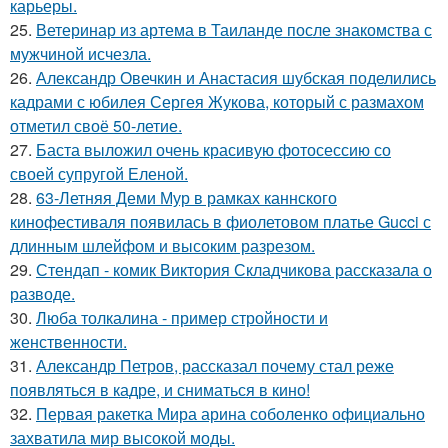
карьеры.
25.
Ветеринар из артема в Таиланде после знакомства с
мужчиной исчезла.
26.
Александр Овечкин и Анастасия шубская поделились
кадрами с юбилея Сергея Жукова, который с размахом
отметил своё 50-летие.
27.
Баста выложил очень красивую фотосессию со
своей супругой Еленой.
28.
63-Летняя Деми Мур в рамках каннского
кинофестиваля появилась в фиолетовом платье Gucci с
длинным шлейфом и высоким разрезом.
29.
Стендап - комик Виктория Складчикова рассказала о
разводе.
30.
Люба толкалина - пример стройности и
женственности.
31.
Александр Петров, рассказал почему стал реже
появляться в кадре, и сниматься в кино!
32.
Первая ракетка Мира арина соболенко официально
захватила мир высокой моды.