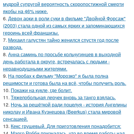
мудрой супругой вероятность скоропостижной смерти
якобы на 46% ниже.
6.
Девон аоки в роли суки в фильме "Двойной Форсаж"
(2003) стала одной из самых ярких и запоминающихся
героинь всей франшизы.
7.
Михаил галустян тайно женился спустя год после
развода.
8.
Анна саминь по просьбе кольчугинцев в выходной
день работала в округе, встречалась с людьми -
неравнодушными жителями.
9.
На пробах к фильму "Морозко" я была полна
решимости и готова была на всё, чтобы получить роль.
10.
Покажи на кукле, где болит.
11.
Тяжелобольная лерчек вновь за танго взялась.
12.
Ночь за решёткой ради поцелуя - история Ангелины
николау и Ивана Кузнецова (Beerkus) стала мировой
сенсацией.
13.
Кекс грушевый. Для приготовления понадобится:
14.
Марго Робби призналась, что во время работы над