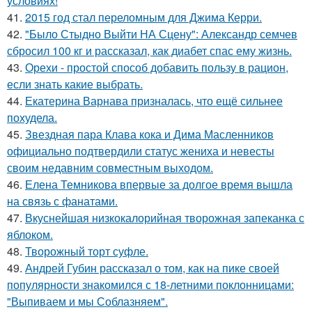
условиях!
41.
2015 год стал переломным для Джима Керри.
42.
"Было Стыдно Выйти НА Сцену": Александр семчев
сбросил 100 кг и рассказал, как диабет спас ему жизнь.
43.
Орехи - простой способ добавить пользу в рацион,
если знать какие выбрать.
44.
Екатерина Варнава призналась, что ещё сильнее
похудела.
45.
Звездная пара Клава кока и Дима Масленников
официально подтвердили статус жениха и невесты
своим недавним совместным выходом.
46.
Елена Темникова впервые за долгое время вышла
на связь с фанатами.
47.
Вкуснейшая низкокалорийная творожная запеканка с
яблоком.
48.
Творожный торт суфле.
49.
Андрей Губин рассказал о том, как на пике своей
популярности знакомился с 18-летними поклонницами:
"Выпиваем и мы Соблазняем".