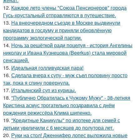
женат.
12.
Каждое лето члены "Союза Пенсионеров" города
Гусь-хрустальный отправляются в путешествие.
13.
На внеочередном съезде в Москве выдвинули
кандидатов в госдуму и приняли обновлённую
программу экологической партии.
14.
Ночь за решёткой ради поцелуя - история Ангелины
николау и Ивана Кузнецова (Beerkus) стала мировой
сенсацией.
15.
Идеальная голливудская пара!
16.
Сделала вчера к супу - муж съел половину просто
так, пока я спину повернула.
17.
Итальянский суп из курицы.
18.
"Публично Обратилась к Чужому Мужу" - 38-летняя
Кристина асмус трогательно поздравила с днём
рождения режиссёра Клима шипенко.
19.
"Кредитные Каникулы" по ипотеке для семей с
детьми увеличили с 6 месяцев до полутора лет.
20.
Руки на стол! Дженнифер лопес выложила новые