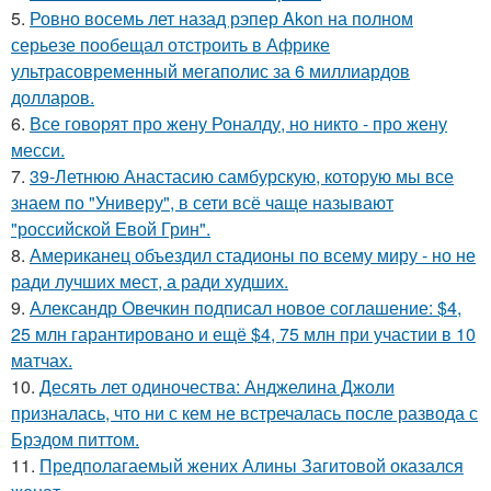
5.
Ровно восемь лет назад рэпер Akon на полном
серьезе пообещал отстроить в Африке
ультрасовременный мегаполис за 6 миллиардов
долларов.
6.
Все говорят про жену Роналду, но никто - про жену
месси.
7.
39-Летнюю Анастасию самбурскую, которую мы все
знаем по "Универу", в сети всё чаще называют
"российской Евой Грин".
8.
Американец объездил стадионы по всему миру - но не
ради лучших мест, а ради худших.
9.
Александр Овечкин подписал новое соглашение: $4,
25 млн гарантировано и ещё $4, 75 млн при участии в 10
матчах.
10.
Десять лет одиночества: Анджелина Джоли
призналась, что ни с кем не встречалась после развода с
Брэдом питтом.
11.
Предполагаемый жених Алины Загитовой оказался