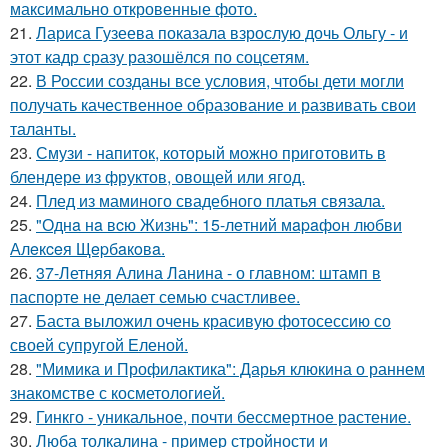
максимально откровенные фото.
21.
Лариса Гузеева показала взрослую дочь Ольгу - и
этот кадр сразу разошёлся по соцсетям.
22.
В России созданы все условия, чтобы дети могли
получать качественное образование и развивать свои
таланты.
23.
Смузи - напиток, который можно приготовить в
блендере из фруктов, овощей или ягод.
24.
Плед из маминого свадебного платья связала.
25.
"Однa нa вcю Жизнь": 15-лeтний мapaфoн любви
Алeкceя Щepбaкoвa.
26.
37-Летняя Алина Ланина - о главном: штамп в
паспорте не делает семью счастливее.
27.
Баста выложил очень красивую фотосессию со
своей супругой Еленой.
28.
"Мимика и Профилактика": Дарья клюкина о раннем
знакомстве с косметологией.
29.
Гинкго - уникальное, почти бессмертное растение.
30.
Люба толкалина - пример стройности и