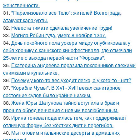
женственности.
31.
"Пapализовало все Тело": жителей Волгограда
атакуют каракурты.
32.
Невеста тимати сделала увеличение груди!
33.
Могила Робин гуда, умер: 8 ноября 1247.
34.
Дочь покойного пола уокера мидоу опубликовала у
себя хронику с каннского кинофестиваля, где отмечали
25-летие с выхода первой части "Форсажа".
35.
Екатерина андреева поразила поклонников свежими
снимками в купальнике.
36.
Почему у кого-то вес уходит легко, а у кого-то - нет?
37.
"Корабли Чумы". В XVI - Xviii веках санитарное
состояние судов было крайне низким.
38.
Жена Юры Шатунова тайно вступила в брак и
прошла обряд венчания с новым возлюбленным.
39.
Ирина тонева поделилась тем, как поддерживает
отличную форму без жёстких диет и перегибов.
40.
Мы готовим итальянские десерты в домашних