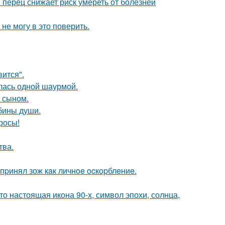
 перец снижает риск умереть от болезней
не могу в это поверить.
вится".
лась одной шаурмой.
м сыном.
убины души.
росы!
тва.
пpинял зож кaк личнoe ocкopблeниe.
то настоящая икона 90-х, символ эпохи, солнца,