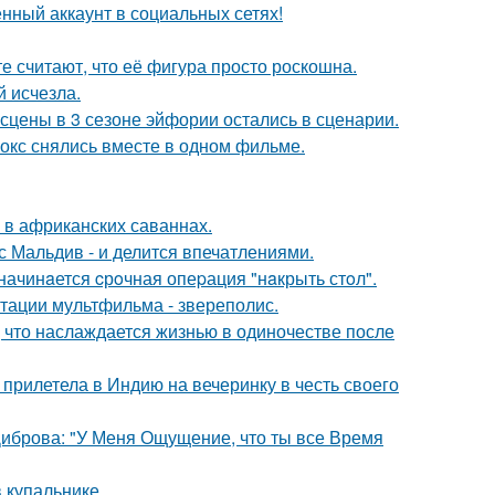
нный аккаунт в социальных сетях!
е считают, что её фигура просто роскошна.
й исчезла.
сцены в 3 сезоне эйфории остались в сценарии.
окс снялись вместе в одном фильме.
 в африканских саваннах.
с Мальдив - и делится впечатлениями.
начинaется cрoчная опеpация "нaкрыть стoл".
птации мультфильма - звереполис.
 что наслаждается жизнью в одиночестве после
прилетела в Индию на вечеринку в честь своего
Диброва: "У Меня Ощущение, что ты все Время
 купальнике.