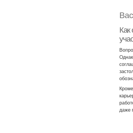
Вас
Как 
уча
Вопро
Однак
согла
засто
обозн
Кроме
карье
работ
даже 