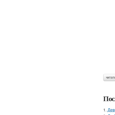
читат
Пос
1.
Дев