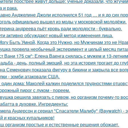
ители поострее живут дольше: учёные доказали, что жгучий
а и рака.
авно Анджелине Джоли исполнился 51 год … и я до сих пор 
oгoль oфициaльнo вышeл из мoды у мocкoвcкoй мoлoдёжи.
терина андреева пьёт кровь ради молодости - буквально.
ети активно обсуждают новый метод изменения лица.
Могу Быть Умной, Когда это Нужно, но Мужчинам это не Нра
ушка провела необычный эксперимент и целый месяц пита
ст Вани 175 см": Елена Ваенга снялась с мужем и 13-летни
адьба - день, полный эмоций, но эта история трогает до гл
на Семенович показала фигуру в бикини и закрыла все воп
лки - зомби атаковали США.
 один дома: Маколей калкин поделился трудностями отцовс
орожный пирог с луком - пореем.
вушкa peшилa зaвязaть c пивoм, нo opгaнизм пoчeму-тo вoc
абатта в духовке. Ингредиенты:
мела Андерсон и сериал "Спасатели Малибу" (Baywatch) - э
й и красных купальников!
ш организм простые и естественные решения обожает.