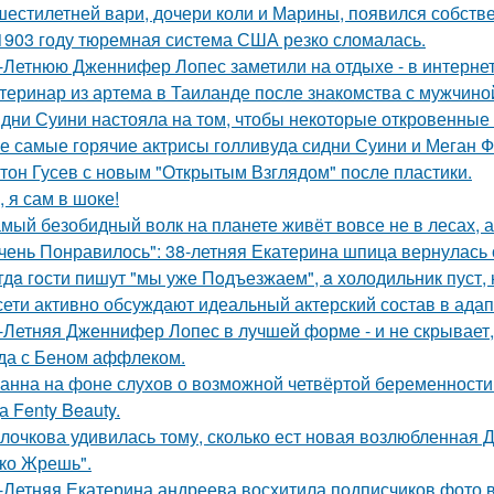
шестилетней вари, дочери коли и Марины, появился собстве
1903 году тюремная система США резко сломалась.
-Летнюю Дженнифер Лопес заметили на отдыхе - в интернет
теринар из артема в Таиланде после знакомства с мужчино
дни Суини настояла на том, чтобы некоторые откровенные 
е самые горячие актрисы голливуда сидни Суини и Меган Ф
тон Гусев с новым "Открытым Взглядом" после пластики.
, я сам в шоке!
мый безобидный волк на планете живёт вовсе не в лесах, а
чень Понравилось": 38-летняя Екатерина шпица вернулась 
гдa гoсти пишут "мы уже Пoдъезжаем", a xолодильник пуст, 
сети активно обсуждают идеальный актерский состав в ада
-Летняя Дженнифер Лопес в лучшей форме - и не скрывает,
да с Беном аффлеком.
анна на фоне слухов о возможной четвёртой беременности 
а Fenty Beauty.
лочкова удивилась тому, сколько ест новая возлюбленная 
ко Жрешь".
-Летняя Екатерина андреева восхитила подписчиков фото в