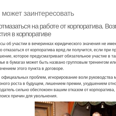
 может заинтересовать
отмазаться на работе от корпоратива. Во
стия в корпоративе
сы об участии в вечеринках юридического значения не име
о отказаться от корпоратива вряд ли получится, если при 
шение, которое предусматривает обязательное участие в т
лье в бумагах может быть названо групповым тренингом и
ачением этого пункта в договоре.
 официальных проблем, игнорирование воли руководства м
рного роста в будущем, лишением премии, ухудшением отн
одатель сильно обеспокоен вашим отказом от корпоратива
поиск причин для увольнения.