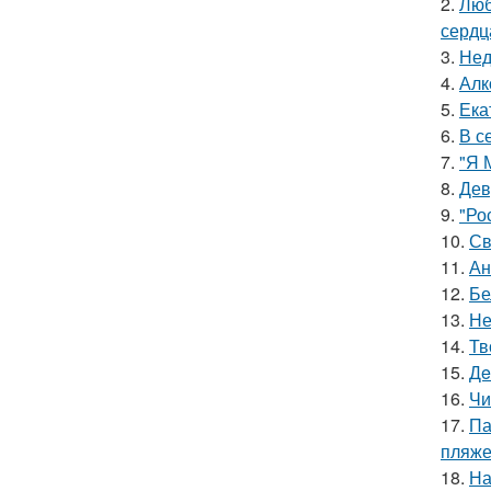
2.
Люб
сердц
3.
Нед
4.
Алк
5.
Ека
6.
В с
7.
"Я 
8.
Дев
9.
"Ро
10.
Св
11.
Ан
12.
Бе
13.
Не
14.
Тв
15.
Дe
16.
Чи
17.
Па
пляже
18.
На