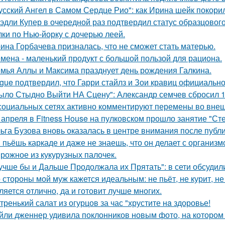
усский Ангел в Самом Сердце Рио": как Ирина шейк покори
эдли Купер в очередной раз подтвердил статус образцового
лки по Нью-йорку с дочерью леей.
ина Горбачева призналась, что не сможет стать матерью.
мена - маленький продукт с большой пользой для рациона.
мья Аллы и Максима празднует день рождения Галкина.
gue подтвердил, что Гарри стайлз и Зои кравиц официальн
ыло Стыдно Выйти НА Сцену": Александр семчев сбросил 100
социальных сетях активно комментируют перемены во вне
 апреля в Fitness House на пулковском прошло занятие "Ст
ьга Бузова вновь оказалась в центре внимания после публ
 пьёшь каркаде и даже не знаешь, что он делает с организм
рожное из кукурузных палочек.
учше бы и Дальше Продолжала их Прятать": в сети обсуди
 стороны мой муж кажется идеальным: не пьёт, не курит, не
ляется отлично, да и готовит лучше многих.
тренький салат из огурцов за час "хрустите нa здоровье!
йли дженнер удивила поклонников новым фото, на котором