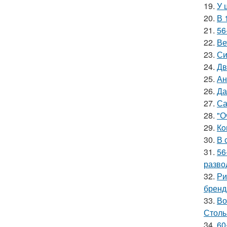
19.
У 
20.
В 
21.
56
22.
Ве
23.
Си
24.
Дв
25.
Ан
26.
Да
27.
Са
28.
"О
29.
Кo
30.
В 
31.
56
разво
32.
Ри
бренд
33.
Во
Столь
34.
60