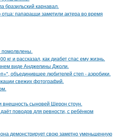
ла бразильский карнавал.
 отца: папарацци заметили актера во время
о помолвлены.
 кг и рассказал, как диабет спас ему жизнь.
шнем виде Анджелины Джоли.
еп+", объединившее любителей степ - аэробики.
икации свежих фотографий.
ом.
ли внешность сыновей Шерон стоун.
 даёт поводов для ревности, с ребёнком
 она демонстрирует свою заметно уменьшенную