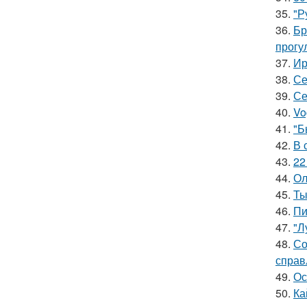
35.
"Р
36.
Бр
прогу
37.
Ир
38.
Се
39.
Се
40.
Vo
41.
"Б
42.
В 
43.
22
44.
Ол
45.
Ты
46.
Пи
47.
"Л
48.
Со
справ
49.
Ос
50.
Ка