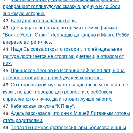
превращает голливудскую сказку в родную и до боли
знакомую историю.
42.
Банку шпротов и лаваш беру.
43.
Двенадцать лет назад во время съёмок фильма
"Волк с Уолл - Стрит" Леонардо ди каприо и Марго Робби
впервые встретились.
44.
Надя Сысоева открыто говорит, что её идеальная
фигура достигается не строгими диетами, а отказом от
них.
45.
Принцессе Леонор из Испании сейчас 20 лет, и она
активно готовится к роли будущей королевы.
46.
Со стороны мой муж кажется идеальным: не пьёт, не
курит, не даёт поводов для ревности, с ребёнком
справляется отлично, да и готовит лучше многих.
47.
Кабачковая закуска "К Пиву".
48.
Адель рассказала, что они с Мишей Литвиным готовы
стать родителями.
49.
Тёплая и нежная фотосессия юры борисова и анны