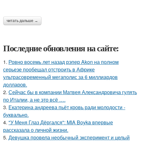
читать дальше →
Последние обновления на сайте:
1.
Ровно восемь лет назад рэпер Akon на полном
серьезе пообещал отстроить в Африке
ультрасовременный мегаполис за 6 миллиардов
долларов.
2.
Сейчас бы в компании Матвея Александровича гулять
по Италии, а не это всё ….
3.
Екатерина андреева пьёт кровь ради молодости -
буквально.
4.
"У Меня Глаз Дёргался": MIA Boyka впервые
рассказала о личной жизни.
5.
Девушка провела необычный эксперимент и целый