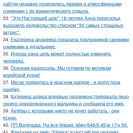
уайтли недавно поделились яркими и атмосферными
снимками с их романтического отдыха.
33.
"Это Настоящий шок": 16-летняя Анна пересильд
выразила недовольство списком "30 самых страшных
актрис".
34.
Екатерина андреева поразила поклонников свежими
снимками в купальнике.
35.
Иногда одна цель может полностью изменить
человека.
36.
Осенние разносолы. Мы готовим по мотивам
корейской кухни!
37.
Меган появилась в красном наряде - и допустила
ошибку.
38.
Катерина шпица впервые продемонстрировала лицо
своего новорожденного мальчика и сообщила его имя.
39.
Актёры с которыми никто не хочет работать - они
психи.
40.
ПП Ватрушка. На все блюдо: кбжу/546/б 45/ж 17/у 50.
41.
Фантазия на тему "Шрека" в российских реалиях