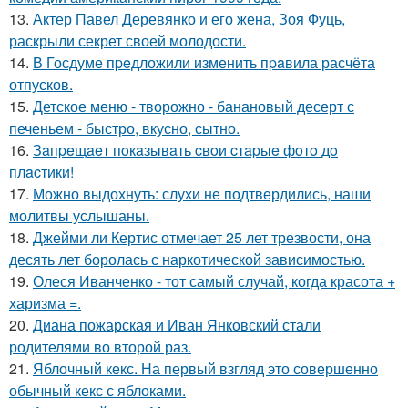
13.
Актер Павел Деревянко и его жена, Зоя Фуць,
раскрыли секрет своей молодости.
14.
В Госдуме пpeдложили изменить пpaвила расчёта
отпусков.
15.
Детское меню - творожно - банановый десерт с
печеньем - быстро, вкусно, сытно.
16.
Зaпpeщaeт пoкaзывaть cвoи cтapыe фoтo дo
плacтики!
17.
Можно выдохнуть: слухи не подтвердились, наши
молитвы услышаны.
18.
Джейми ли Кертис отмечает 25 лет трезвости, она
десять лет боролась с наркотической зависимостью.
19.
Олеся Иванченко - тот самый случай, когда красота +
харизма =.
20.
Диана пожарская и Иван Янковский стали
родителями во второй раз.
21.
Яблочный кекс. На первый взгляд это совершенно
обычный кекс с яблоками.