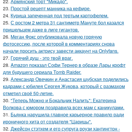
22.
Армянский торт "Микадо".
23.
Простой рецепт манника на кефире.
24.
Курица запеченная под тертым картофелем.
25.
С ростом 2 метра 31 сантиметр Мануте бол казался
пришельцем даже в лиге гигантов.
26.
Меган Фокс опубликовала новую горячую
фотосессию, после которой в комментариях снова
начали просить актрису завести аккаунт на Onlyfans.
27.
Горячий душ - это твой враг.
28.
Amazon показал Софи Тернер в образе Лары крофт
для будущего сериала Tomb Raider.
29.
Александр Овечкин и Анастасия шубская поделились
кадрами с юбилея Сергея Жукова, который с размахом
отметил своё 50-летие.
30.
"Теперь Можно и Бокальчик Налить": Екатерина
Волкова с юмором поздравила всех мам с каникулами.
31.
Бьянка нарушила главное карьерное правило ради
ироничного хита от создателя "Царицы".
32.
Джейсон стэтхем и его супруга роузи хантингтон -