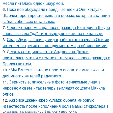
месяц питалась одной шаурмой.
6.
Пока все обсуждали наряды зендеи и Энн хэтэуэй,
Шарлиз терон просто вышла в образе, который заставил
забыть обо всех остальных.
7.
Через четыре месяца после развода Екатерина Шкуро
снова сказала "да" - и кольцо уже сияет на ее пальце.
8.
Свадьбу иды Галич у мидаграбинского озера в Осетии
интернет встретил не аплодисментами, а обвинениями.
9.
Десять лет одиночества: Анджелина Джоли
призналась, что ни с кем не встречалась после развода с
Брэдом питтом.
10.
"Мы Вместе" - это не просто слова, а смысл жизни
для многих жителей радужного.
11.
Зернистые, пиксельные фото и знакомые лица в
неровном свете - так теперь выглядят соцсети Майкла
олисе.
12.
Актриса Дженнифер кулидж обрела мировую
известность после исполнения роли мамы стиффлера в
комедии американский пирог 1999 года.