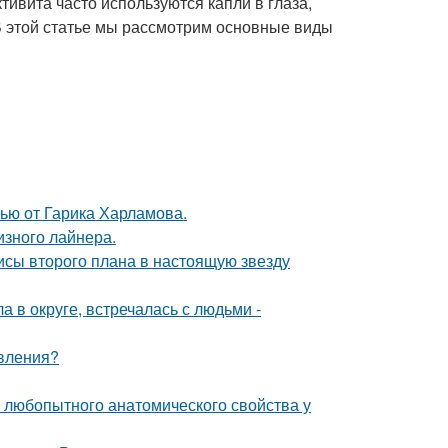
тивита часто используются капли в глаза,
В этой статье мы рассмотрим основные виды
ью от Гарика Харламова.
изного лайнера.
исы второго плана в настоящую звезду
 в округе, встречалась с людьми -
явления?
любопытного анатомического свойства у