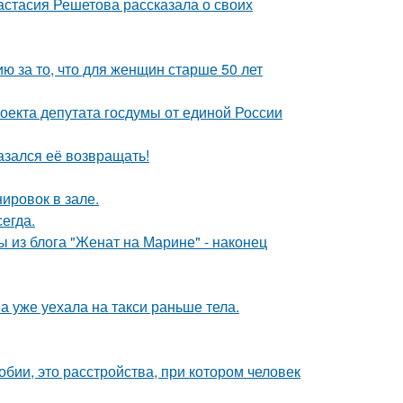
астасия Решетова рассказала о своих
 за то, что для женщин старше 50 лет
оекта депутата госдумы от единой России
азался её возвращать!
ировок в зале.
егда.
 из блога "Женат на Марине" - наконец
а уже уехала на такси раньше тела.
бии, это расстройства, при котором человек