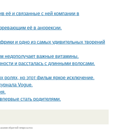
в её и связанные с ней компании в
озревающим её в анорексии.
 Африки и одно из самых удивительных творений
низм недополучает важные витамины.
ности и рассталась с длинными волосами.
х ролях, но этот фильм яркое исключение.
журнала Vogue.
ия.
впервые стать родителями.
казании обратной гиперссылки.