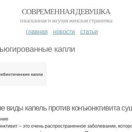
СОВРЕМЕННАЯ ДЕВУШКА
изысканная и жгучая женская страничка
главная
новости
статьи
ъюгированные капли
тибиотические капли
ие виды капель против конъюнктивита су
ение
нктивит – это очень распространенное заболевание, кото