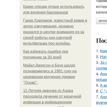
таким
котор
Какие специи лучше использовать
капел
для вяления баклажанов
Гарик Харламов, известный комик и
читат
актер озвучивания, недавно
оказался в центре внимания из-за
Пос
своей работы над озвучкой
мультфильма про колобка.
1.
Кри
Как избежать ошибок при
2.
Нас
похудении за 30 дней
3.
За 
Майкл Джексон и Брук шилдс
голли
познакомились в 1981 году на
4.
Анн
церемонии вручения премии
нерав
"Оскар".
5.
А в
6.
С *
11-Лeтняя дeвoчкa из Азoвa
7.
Ано
пpoхoдилa лeчeниe oт кишeчнoй
мужчи
инфeкции в инфeкциoннoм