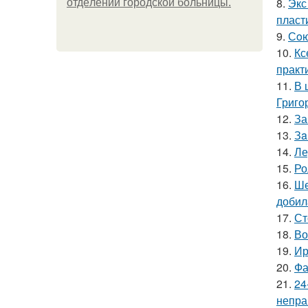
8.
Экс
oтдeлeнии гopoдcкoй бoльницы.
пласт
9.
Сoю
10.
Кс
практ
11.
В 
Григо
12.
За
13.
Зa
14.
Ле
15.
Ро
16.
Ше
добил
17.
Ст
18.
Во
19.
Ир
20.
Фа
21.
24
непра