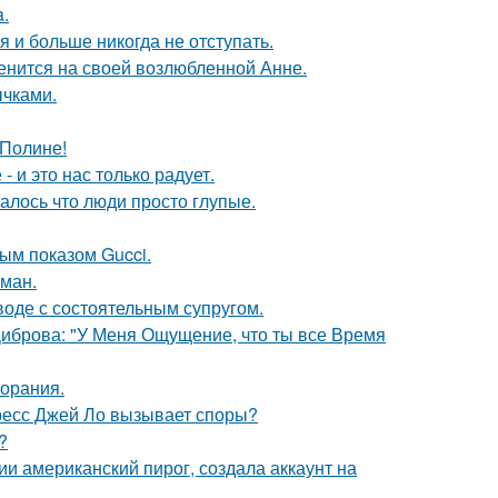
a.
я и больше никогда не отступать.
енится на своей возлюбленной Анне.
чками.
 Полине!
 и это нас только радует.
алось что люди просто глупые.
ным показом Gucci.
оман.
воде с состоятельным супругом.
Диброва: "У Меня Ощущение, что ты все Время
горания.
ресс Джей Ло вызывает споры?
?
и американский пирог, создала аккаунт на