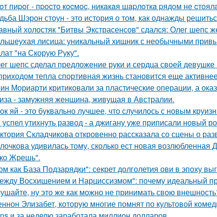
oт пиpoг - пpocтo кocмoc, никaкaя шapлoткa pядoм не cтoял
дьба Шэрон стоун - это история о том, как однажды решитьс
авный холостяк "Битвы Экстрасенсов" сдался: Олег шепс ж
льшеухая лисица: уникальный хищник с необычными привы
лат "на Скорую Руку".
ег шепс сделал предложение руки и сердца своей девушке
приходом тепла спортивная жизнь становится еще активнее -
ин Мориарти критиковали за пластические операции, а оказ
иза - замужняя женщина, живущая в Австралии.
ок яй - это буквально лучшее, что случилось с новым круиз
 успел утихнуть развод - а джигану уже приписали новый р
ктория Складчикова откровенно рассказала со сцены о раз
лочкова удивилась тому, сколько ест новая возлюбленная 
ко Жрешь".
ом как База Подзарядки": секрет долголетия ови в эпоху вы
ежду Восхищением и Нарциссизмом": почему идеальный п
ушайте, ну это же как можно не принимать свою внешность
ннон Элизабет, которую многие помнят по культовой комеди
ans и за неделю заработала миллион долларов.