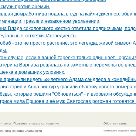
 смузи против анемии.
вшая домработница подала в суд на кайли дженнер, обвини
иминации, травле и незаконном увольнении.
на Влада соколовского жестко ответила подписчикам, под
еугольные котлетки. Ингредиенты:
обаб - это не просто растение, это легенда, живой символ
ды.
том случае, если в вашей тарелке только один цвет - орга
атерина Варнава решилась на заметные перемены во внеш
шенка в домашних условиях.
е привыкли видеть 58-летнего Адама сэндлера в комедийны
рил стрип и Анна винтур украсили обложку нового номера 
ёзды, которые решили "Обновиться" - и взорвали обсужден
триса мила Ершова и её муж Святослав рогожан готовятся 
онтакты
Пользовательское соглашение
Обратная связь
олитика конфидециальности
Копирование разрешено при у