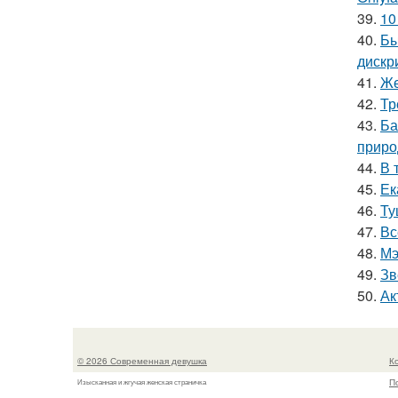
39.
10
40.
Бы
дискр
41.
Же
42.
Тр
43.
Ба
приро
44.
В 
45.
Ек
46.
Ту
47.
Вс
48.
Мэ
49.
Зв
50.
Ак
© 2026 Современная девушка
К
П
Изысканная и жгучая женская страничка