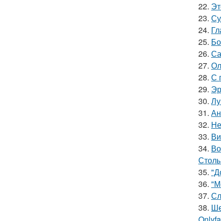
22.
Эт
23.
Су
24.
Гл
25.
Бо
26.
Са
27.
Ол
28.
С 
29.
Эр
30.
Лу
31.
Ан
32.
Не
33.
Ви
34.
Во
Столь
35.
"Д
36.
"М
37.
Сл
38.
Ше
Onlyf