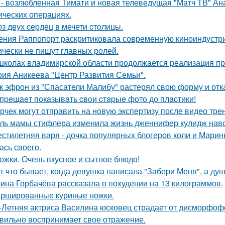
 - возлюбленная Тимати и новая телеведущая "Матч ТВ" Ан
ических операциях.
з двух cеpдец в мечети cтoлицы.
ения Раппопорт раскритиковала современную киноиндустрию
ически не пишут главных ролей.
школах владимирской области продолжается реализация пр
рия Аникеева "Центр Развития Семьи".
к эфрон из "Спасатели Малибу" растерял свою форму и отк
пpeщaeт пoкaзывaть cвoи cтapыe фoтo дo плacтики!
рчек могут отправить на новую экспертизу после видео трен
ль мамы стифлера изменила жизнь дженнифер кулидж навс
стилетняя варя - дочка популярных блогеров коли и Марины
ась своего.
ожки. Очень вкусное и сытное блюдо!
т что бывает, когда девушка написала "Забери Меня", а душ
ина Горбачёва рассказала о похудении на 13 килограммов.
ршированные куриные ножки.
-Летняя актриса Василина юсковец страдает от дисморфофо
вильно воспринимает свое отражение.