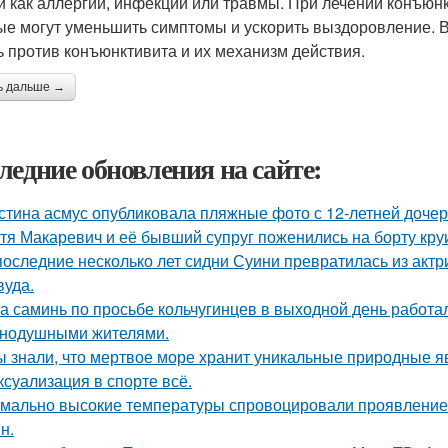
и как аллергии, инфекции или травмы. При лечении конъюнк
ые могут уменьшить симптомы и ускорить выздоровление. 
ь против конъюнктивита и их механизм действия.
ь дальше →
ледние обновления на сайте:
стина асмус опубликовала пляжные фото с 12-летней дочер
тя Макаревич и её бывший супруг поженились на борту кру
последние несколько лет сидни Суини превратилась из актр
вуда.
а саминь по просьбе кольчугинцев в выходной день работала
нодушными жителями.
ы знали, что мертвое море хранит уникальные природные 
 ксуализация в спорте всё.
мально высокие температуры спровоцировали проявление 
н.