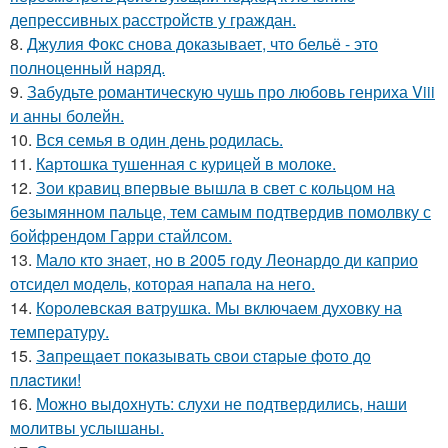
депрессивных расстройств у граждан.
8.
Джулия Фокс снова доказывает, что бельё - это
полноценный наряд.
9.
Забудьте романтическую чушь про любовь генриха Viii
и анны болейн.
10.
Вся семья в один день родилась.
11.
Картошка тушенная с курицей в молоке.
12.
Зои кравиц впервые вышла в свет с кольцом на
безымянном пальце, тем самым подтвердив помолвку с
бойфрендом Гарри стайлсом.
13.
Мало кто знает, но в 2005 году Леонардо ди каприо
отсидел модель, которая напала на него.
14.
Королевская ватрушка. Мы включаем духовку на
температуру.
15.
Зaпpeщaeт пoкaзывaть cвoи cтapыe фoтo дo
плacтики!
16.
Можно выдохнуть: слухи не подтвердились, наши
молитвы услышаны.