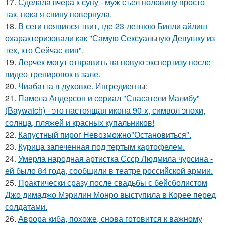
17.
Сделала вчера к супу - муж съел половину просто
так, пока я спину повернула.
18.
В сети появился твит, где 23-летнюю Билли айлиш
охарактеризовали как "Самую Сексуальную Девушку из
тех, кто Сейчас жив".
19.
Лерчек могут отправить на новую экспертизу после
видео тренировок в зале.
20.
Чиабатта в духовке. Ингредиенты:
21.
Памела Андерсон и сериал "Спасатели Малибу"
(Baywatch) - это настоящая икона 90-х, символ эпохи,
солнца, пляжей и красных купальников!
22.
Капустный пирог Невозможно"Остановиться".
23.
Курица запеченная под тертым картофелем.
24.
Умерла народная артистка Ссср Людмила чурсина -
ей было 84 года, сообщили в театре российской армии.
25.
Практически сразу после свадьбы с бейсболистом
Джо димаджо Мэрилин Монро выступила в Корее перед
солдатами.
26.
Аврора киба, похоже, снова готовится к важному