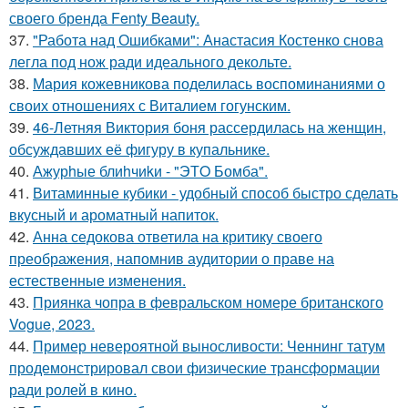
своего бренда Fenty Beauty.
37.
"Работа над Ошибками": Анастасия Костенко снова
легла под нож ради идеального декольте.
38.
Мария кожевникова поделилась воспоминаниями о
своих отношениях с Виталием гогунским.
39.
46-Летняя Виктория боня рассердилась на женщин,
обсуждавших её фигуру в купальнике.
40.
Ажурhые блиhчиkи - "ЭТO Бомба".
41.
Витаминные кубики - удобный способ быстро сделать
вкусный и ароматный напиток.
42.
Анна седокова ответила на критику своего
преображения, напомнив аудитории о праве на
естественные изменения.
43.
Приянка чопра в февральском номере британского
Vogue, 2023.
44.
Пример невероятной выносливости: Ченнинг татум
продемонстрировал свои физические трансформации
ради ролей в кино.