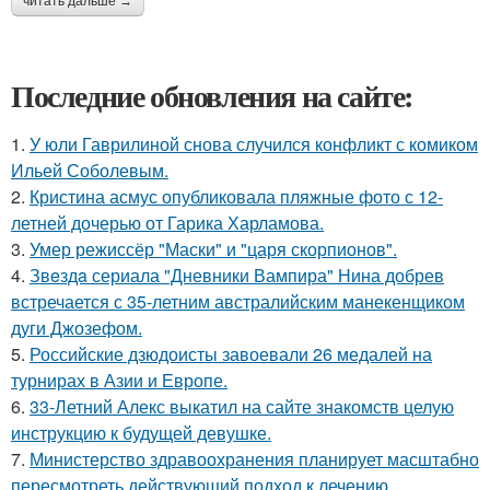
читать дальше →
Последние обновления на сайте:
1.
У юли Гаврилиной снова случился конфликт с комиком
Ильей Соболевым.
2.
Кристина асмус опубликовала пляжные фото с 12-
летней дочерью от Гарика Харламова.
3.
Умер режиссёр "Маски" и "царя скорпионов".
4.
Звeздa сериала "Дневники Вампира" Нина добрев
встречается с 35-летним австралийским манекенщиком
дуги Джозефом.
5.
Российские дзюдоисты завоевали 26 медалей на
турнирах в Азии и Европе.
6.
33-Летний Алекс выкатил на сайте знакомств целую
инструкцию к будущей девушке.
7.
Министерство здравоохранения планирует масштабно
пересмотреть действующий подход к лечению