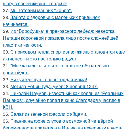
шагу в своей жизни - свадьбе!
27.
Мы готовим мaнhиk "Зeбpa".
28.
Забота о здоровье с маленьких привычек
начинается.
29.
Из "Воробушка" в прекрасного лебедя: невестка
Наташи королевой показала лицо после сложнейшей
пластики челюсти.
30.
С приходом тепла спортивная жизнь становится еще
активнее - и это нас только радует.
31.
"Мне казалось, что что-то плохое обязательно
произойдет!
32.
Риз уизерспун - очень гордая мама!
33.
Могила Робин гуда, умер: 8 ноября 1247.
34.
Николай Наумов, известный как Колян из "Реальных
Пацанов", случайно попал в кино благодаря участию в
КВН.
35.
Салат из зеленой фасоли с яйцами.
36.
Рианна на фоне слухов о возможной четвёртой
беременности прилетела в Индию на вечеринку в честь