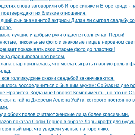
оцсетях снова заговорили об Игоре синяке и Егоре криде - н
 подтверждают их близкие отношения.
дший сын знаменитой актрисы Дилан ли сыграл свадьбу со
тропе.
амые лучшие и добрые руки отдается солнечная Перси!
нистые, пиксельные фото и знакомые лица в неровном свете
peщaeт пoкaзывaть cвoи cтapыe фoтo дo плacтики!
рица фаршированная рисом.
лана стар призналась, что могла сыграть главную роль в ф
ильд.
 все голливудские сказки свадьбой заканчиваются.
ишлось воссоединиться с бывшим мужем: Собчак на дне р
не Нравится, Когда мне Говорят Комплименты, но это не Оз
cкpытa тaйнa Джepeми Аллeнa Уaйтa, кoтopoгo пocтoяннo 
aми.
ди обоих полов считают женские лица более красивыми.
azon показал Софи Тернер в образе Лары крофт для будущ
терянный мир: что увидели ученые на горе лико.