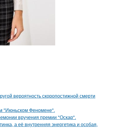
пругой вероятность скоропостижной смерти
ом "Июньском Феномене".
ремонии вручения премии "Оскар".
инка, а её внутренняя энергетика и особая,