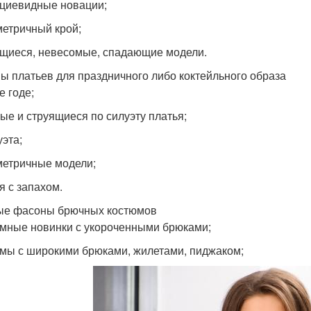
циевидные новации;
етричный крой;
щиеся, невесомые, спадающие модели.
ы платьев для праздничного либо коктейльного образа
е годе;
е и струящиеся по силуэту платья;
уэта;
етричные модели;
я с запахом.
е фасоны брючных костюмов
мные новинки с укороченными брюками;
мы с широкими брюками, жилетами, пиджаком;