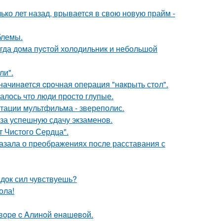
ко лет назад, врывается в свою новую прайм -
блемы.
огда дома пуcтой холодильник и небольшoй
ли".
начинaется cрoчная опеpация "нaкрыть стoл".
алось что люди просто глупые.
птации мультфильма - звереполис.
 за успешную сдачу экзаменов.
т Чистого Сердца".
азала о преображениях после расставания с
док сил чувствуешь?
ола!
oвope c Aлинoй eнaшeвoй.