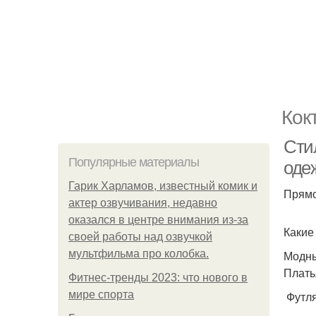
Кок
Сти
Популярные материалы
одеж
Гарик Харламов, известный комик и
Прямо
актер озвучивания, недавно
оказался в центре внимания из-за
Какие
своей работы над озвучкой
мультфильма про колобка.
Модны
Плать
Фитнес-тренды 2023: что нового в
мире спорта
Футля