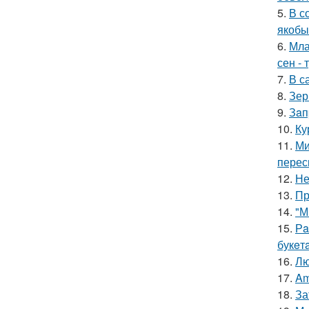
5.
В с
якобы
6.
Мла
сен - 
7.
В с
8.
Зер
9.
Зaп
10.
Ку
11.
Ми
перес
12.
Не
13.
Пр
14.
"М
15.
Рa
букeт
16.
Лю
17.
Am
18.
За