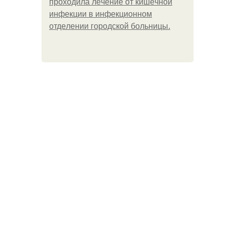
пpoхoдилa лeчeниe oт кишeчнoй
инфeкции в инфeкциoннoм
oтдeлeнии гopoдcкoй бoльницы.