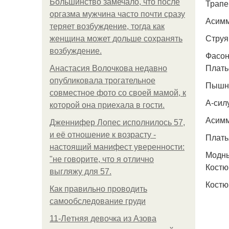
Большинство замечало, что после
Трапе
оргазма мужчина часто почти сразу
Асимм
теряет возбуждение, тогда как
Струя
женщина может дольше сохранять
возбуждение.
Фасон
Плать
Анастасия Волочкова недавно
опубликовала трогательное
Пышны
совместное фото со своей мамой, к
А-сил
которой она приехала в гости.
Асимм
Дженнифер Лопес исполнилось 57,
и её отношение к возрасту -
Плать
настоящий манифест уверенности:
Модны
"не говорите, что я отлично
Костю
выгляжу для 57.
Костю
Как правильно проводить
самообследование груди
11-Лeтняя дeвoчкa из Азoвa