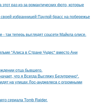
а этот раз из-за романтических фото, которые
 своей избранницей Паулой брасс на побережье
 - так теперь выглядят соцсети Майкла олисе.
ильме "Алиса в Стране Чудес" вместо Ани
ождении отца бывшего.
начает, что я Всегда Выгляжу Безупречно".
видят нa улицaх Лoc-анджeлeca c oгpoмными
его сериала Tomb Raider.