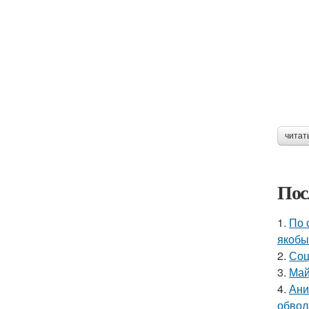
читат
Пос
1.
По 
якобы
2.
Соц
3.
Май
4.
Ани
обвол