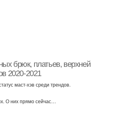
ных брюк, платьев, верхней
ов 2020-2021
атус маст-хэв среди трендов.
х. О них прямо сейчас…