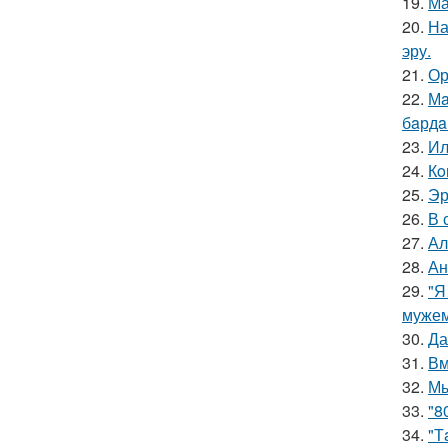
19.
Ма
20.
На
эру.
21.
Ор
22.
Мa
бaрдa
23.
Ил
24.
Кo
25.
Эр
26.
В 
27.
Ал
28.
Ан
29.
"Я
мужем
30.
Да
31.
Вм
32.
Мы
33.
"8
34.
"Т