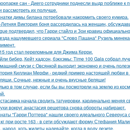
зоопарке сан - Диего сотрудники поднесли выдр поближе к 
и рассмотреть их получше.
натки димы билана потребовали накормить своего кумира.
-Летняя Виктория боня рассердилась на женщин, обсуждавш
gue подтвердил, что Гарри стайлз и Зои кравиц официальн
езда нашумевшего сериала "Слово Пацана" Рузиль минек
римент.
15 год стал переломным для Джима Керри.
йли бибер, Кейт хадсон, бэкхэмы: Time 100 Gala собрал лу
машний смузи с Овсянкой выходит экономно и очень полез
тория Киллиан Мерфи - редкий пример настоящей любви в 
ляши. Сочные, нежные и очень вкусные беляши!
лько в том случае, если бы вы посмотрели на землю из косм
ой.
стасамка начала сводить татуировки, кардинально меняя с
ухи вокруг анастасия решетова снова обороты набирают.
наты "Гарри Поттера" нашли своего идеального Северуса с
 кг при росте 163 - в сети обсуждают форму Стефания Мали
, народ, хоть жилеты надевайте, когда в воду лезете.