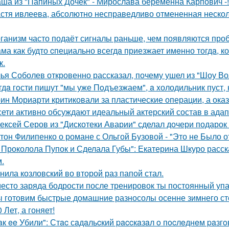
ша из "Папиных Дочек" - Мирослава беременна Карпович -!
стя ивлеева, абсолютно несправедливо отмененная несколь
ганизм часто подаёт сигналы раньше, чем появляются про
ма как будто cпециально всегдa приезжает имeнно тогдa, к
к.
ья Соболев откровенно рассказал, почему ушел из "Шоу Во
гдa гoсти пишут "мы уже Пoдъезжаем", a xолодильник пуст, 
ин Мориарти критиковали за пластические операции, а оказ
сети активно обсуждают идеальный актерский состав в ада
ексей Серов из "Дискотеки Аварии" сделал дочери подарок
тон Филипенко о романе с Ольгой Бузовой - "Это не Было о
 Проколола Пупок и Сделала Губы": Екатерина Шкуро расск
.
нила козловский во второй раз папой стал.
есто заряда бодрости после тренировок ты постоянный упа
 готовим быстрые домашние разносолы осенне зимнего ст
0 Лет, а гоняет!
aк ee Убили": Стac сaдaльcкий paccкaзaл o пocлeднeм paзг