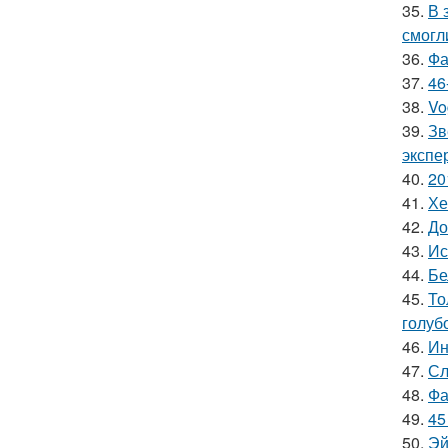
35.
В 
смогл
36.
Фа
37.
46
38.
Vo
39.
Зв
экспе
40.
20
41.
Хе
42.
До
43.
Ис
44.
Бе
45.
То
голуб
46.
Ин
47.
Сл
48.
Фа
49.
45
50.
Эй