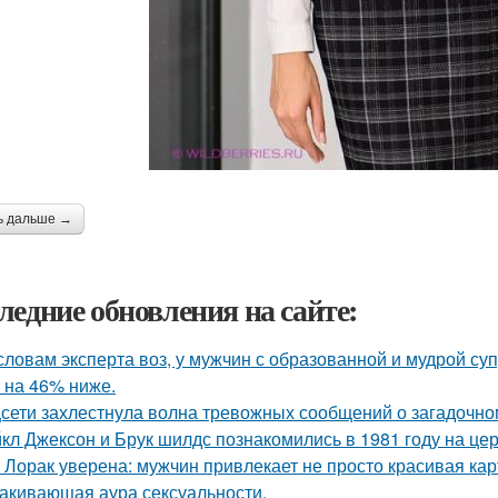
ь дальше →
ледние обновления на сайте:
словам эксперта воз, у мужчин с образованной и мудрой су
 на 46% ниже.
сети захлестнула волна тревожных сообщений о загадочн
кл Джексон и Брук шилдс познакомились в 1981 году на це
 Лорак уверена: мужчин привлекает не просто красивая карт
акивающая аура сексуальности.