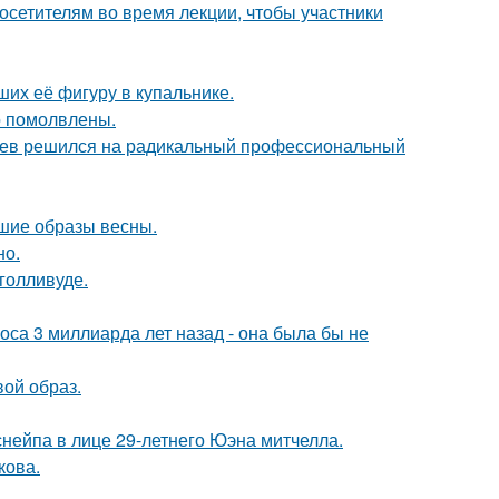
посетителям во время лекции, чтобы участники
их её фигуру в купальнике.
о помолвлены.
аев решился на радикальный профессиональный
чшие образы весны.
но.
голливуде.
оса 3 миллиарда лет назад - она была бы не
вой образ.
нейпа в лице 29-летнего Юэна митчелла.
кова.