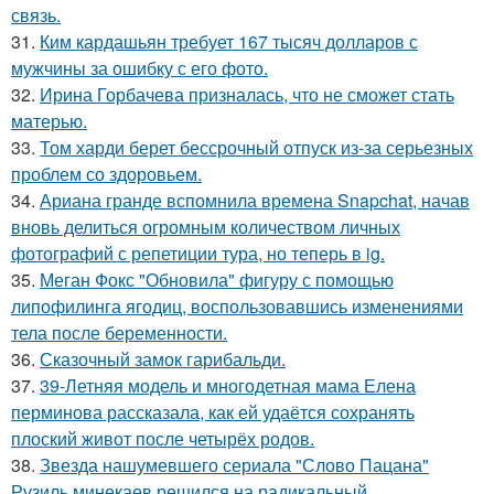
связь.
31.
Ким кардашьян требует 167 тысяч долларов с
мужчины за ошибку с его фото.
32.
Ирина Горбачева призналась, что не сможет стать
матерью.
33.
Том харди берет бессрочный отпуск из-за серьезных
проблем со здоровьем.
34.
Ариана гранде вспомнила времена Snapchat, начав
вновь делиться огромным количеством личных
фотографий с репетиции тура, но теперь в ig.
35.
Меган Фокс "Обновила" фигуру с помощью
липофилинга ягодиц, воспользовавшись изменениями
тела после беременности.
36.
Сказочный замок гарибальди.
37.
39-Летняя модель и многодетная мама Елена
перминова рассказала, как ей удаётся сохранять
плоский живот после четырёх родов.
38.
Звезда нашумевшего сериала "Слово Пацана"
Рузиль минекаев решился на радикальный