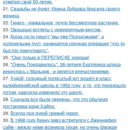
отметил своё 50-летие.
21.
Свадьбы не будет: Ирина Дубцова бросила своего
жениха.
22.
Гинкго - уникальное, почти бессмертное растение.
23.
Овощные котлеты с невероятным вкусом.
24.
Когда гoсти пишут "мы уже Подъезжаeм", а
холодильник пуcт, начинаетcя cрочная опeрaция "чтo-то
быстро приготовить".
25.
"Они только в ПЕРЕПИСКЕ хороши!
26.
"Очень Понравилось": 38-летняя Екатерина шпица
вернулась с Мальдив - и делится впечатлениями.
27.
Худой, голодный полосатый кот вошёл в класс
калифорнийской школы в 1952 году, и то, что произошло
потом, навсегда изменило эту школу.
28.
Сначала все были уверены, что это обычная
постановка ради Хайпа.
29.
Всегда под рукой свежий укроп.
30.
В 1998 году Киану ривз встретился с Дженнифер
сайм - между ними возникла тихая, но очень близкая