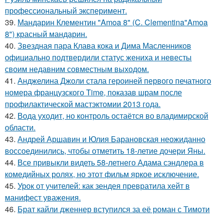
профессиональный эксперимент.
39.
Мандарин Клементин "Amoa 8" (C. Clementina"Amoa
8") красный мандарин.
40.
Звездная пара Клава кока и Дима Масленников
официально подтвердили статус жениха и невесты
своим недавним совместным выходом.
41.
Анджелина Джоли стала героиней первого печатного
номера французского Time, показав шрам после
профилактической мастэктомии 2013 года.
42.
Вода уходит, но контроль остаётся во владимирской
области.
43.
Андрей Аршавин и Юлия Барановская неожиданно
воссоединились, чтобы отметить 18-летие дочери Яны.
44.
Все привыкли видеть 58-летнего Адама сэндлера в
комедийных ролях, но этот фильм яркое исключение.
45.
Урок от учителей: как зендея превратила хейт в
манифест уважения.
46.
Брат кайли дженнер вступился за её роман с Тимоти