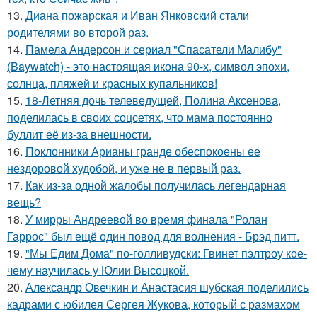
13.
Диана пожарская и Иван Янковский стали
родителями во второй раз.
14.
Памела Андерсон и сериал "Спасатели Малибу"
(Baywatch) - это настоящая икона 90-х, символ эпохи,
солнца, пляжей и красных купальников!
15.
18-Летняя дочь телеведущей, Полина Аксенова,
поделилась в своих соцсетях, что мама постоянно
буллит её из-за внешности.
16.
Поклонники Арианы гранде обеспокоены ее
нездоровой худобой, и уже не в первый раз.
17.
Как из-за одной жалобы получилась легендарная
вещь?
18.
У мирры Андреевой во время финала "Ролан
Гаррос" был ещё один повод для волнения - Брэд питт.
19.
"Мы Едим Дома" по-голливудски: Гвинет пэлтроу кое-
чему научилась у Юлии Высоцкой.
20.
Александр Овечкин и Анастасия шубская поделились
кадрами с юбилея Сергея Жукова, который с размахом