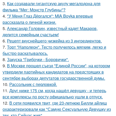
3.
Как создавали гигантскую акулу мегалодона для
фильма "Мег: Монстр Глубины"?
4.
"У Меня Глаз Дёргался": MIA Boyka впервые
рассказала о личной жизни.
5.
Александр Головин, известный кадет Макаров,
делится семейным счастьем!
6.
Рецепт вкуснейшего чизкейка из 3 ингредиентов.
7.
Торт "Наполеон". Тесто получилось мягким, легко и
быстро раскатывалось.
8.
Закуска "Грибочки - Боровички".
9.
В Москве прошел съезд "Единой России", на котором
утвердили партийных кандидатов на предстоящих в
сентябре выборах депутатов государственной думы.
10.
Рассольник с перловкой.
11.
Друг ниже 175 см, когда нашёл девушку - и теперь
все комплексы по росту официально ушли в отпуск.
12.
В сети появился твит, где 23-летнюю Билли айлиш
охарактеризовали как "Самую Сексуальную Девушку из
тех, кто Сейчас жив".