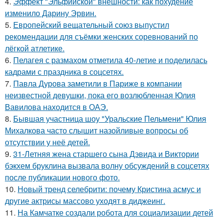
4.
Эффект "Эльфийской" внешности: как похудение
изменило Дарину Эрвин.
5.
Европейский вещательный союз выпустил
рекомендации для съёмки женских соревнований по
лёгкой атлетике.
6.
Пелагея с размахом отметила 40-летие и поделилась
кадрами с праздника в соцсетях.
7.
Павла Дурова заметили в Париже в компании
неизвестной девушки, пока его возлюбленная Юлия
Вавилова находится в ОАЭ.
8.
Бывшая участница шоу "Уральские Пельмени" Юлия
Михалкова часто слышит назойливые вопросы об
отсутствии у неё детей.
9.
31-Летняя жена старшего сына Дэвида и Виктории
бэкхем бруклина вызвала волну обсуждений в соцсетях
после публикации нового фото.
10.
Новый тренд селебрити: почему Кристина асмус и
другие актрисы массово уходят в диджеинг.
11.
На Камчатке создали робота для социализации детей