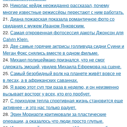
20.
Николас кейдж неожиданно рассказал, почему
многие известные режиссёры перестают с ним работать.
21.
Диана пожарская показала романтичное фото со
свидания с мужем Иваном Янковским.
22.
Самая откровенная фотосессия дакоты Джонсон для
Calvin Klein.
23.
Две самые горячие актрисы голливуда сидни Суини и
Меган Фокс снялись вместе в одном фильме.
24.
Михаил полицеймако признался, что не смог
сдержать эмоций, увидев Михаила Ефремова на сцене.
25.
Самый безобидный волк на планете живёт вовсе не
в лесах, а в африканских саваннах.
26.
Я варю этот суп три раза в неделю, и он неизменно
вызывает восторг у всех, кто его пробует.
27.
С приходом тепла спортивная жизнь становится еще
активнее - и это нас только радует.
28.
Эрин Мориарти критиковали за пластические
операции, а оказалось что люди просто глупые.