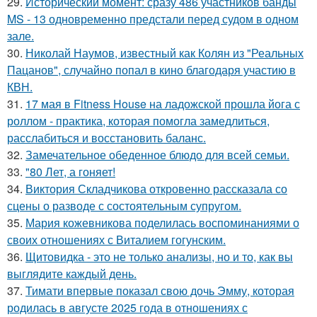
29.
Исторический момент: сразу 486 участников банды
MS - 13 одновременно предстали перед судом в одном
зале.
30.
Николай Наумов, известный как Колян из "Реальных
Пацанов", случайно попал в кино благодаря участию в
КВН.
31.
17 мая в Fitness House на ладожской прошла йога с
роллом - практика, которая помогла замедлиться,
расслабиться и восстановить баланс.
32.
Замечательное обеденное блюдо для всей семьи.
33.
"80 Лет, а гоняет!
34.
Виктория Складчикова откровенно рассказала со
сцены о разводе с состоятельным супругом.
35.
Мария кожевникова поделилась воспоминаниями о
своих отношениях с Виталием гогунским.
36.
Щитовидка - это не только анализы, но и то, как вы
выглядите каждый день.
37.
Тимати впервые показал свою дочь Эмму, которая
родилась в августе 2025 года в отношениях с