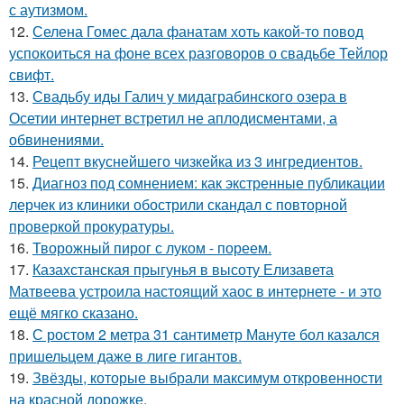
с аутизмом.
12.
Селена Гомес дала фанатам хоть какой-то повод
успокоиться на фоне всех разговоров о свадьбе Тейлор
свифт.
13.
Свадьбу иды Галич у мидаграбинского озера в
Осетии интернет встретил не аплодисментами, а
обвинениями.
14.
Рецепт вкуснейшего чизкейка из 3 ингредиентов.
15.
Диагноз под сомнением: как экстренные публикации
лерчек из клиники обострили скандал с повторной
проверкой прокуратуры.
16.
Творожный пирог с луком - пореем.
17.
Казахстанская прыгунья в высоту Елизавета
Матвеева устроила настоящий хаос в интернете - и это
ещё мягко сказано.
18.
С ростом 2 метра 31 сантиметр Мануте бол казался
пришельцем даже в лиге гигантов.
19.
Звёзды, которые выбрали максимум откровенности
на красной дорожке.