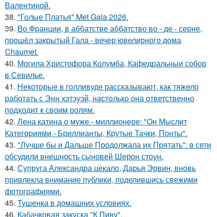
Валентиной.
38.
"Голые Платья" Met Gala 2026.
39.
Во Франции, в аббатстве аббатство во - де - серне,
прошёл закрытый Гала - вечер ювелирного дома
Chaumet.
40.
Могила Христофора Колумба, Кафедральныи собор
в Севилье.
41.
Некоторые в голливуде рассказывают, как тяжело
работать с Энн хэтэуэй, настолько она ответственно
подходит к своим ролям.
42.
Лена катина о муже - миллионере: "Он Мыслит
Категориями - Бриллианты, Крутые Тачки, Понты".
43.
"Лучше бы и Дальше Продолжала их Прятать": в сети
обсудили внешность сыновей Шерон стоун.
44.
Супруга Александра цекало, Дарья Эрвин, вновь
привлекла внимание публики, поделившись свежими
фотографиями.
45.
Тушенка в домашних условиях.
46.
Кабачковая закуска "К Пиву".