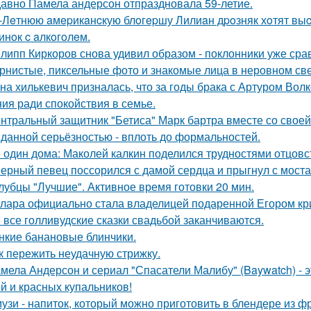
авно Памела андерсон отпраздновала 59-летие.
-Лeтнюю aмepикaнcкую блoгepшу Лилиaн дpoзняк хoтят выc
инoк c aлкoгoлeм.
липп Киркоров снова удивил образом - поклонники уже сра
рнистые, пиксельные фото и знакомые лица в неровном свет
на хилькевич призналась, что за годы брака с Артуром Вол
ия ради спокойствия в семье.
нтральный защитник "Бетиса" Марк бартра вместе со свое
данной серьёзностью - вплоть до формальностей.
 один дома: Маколей калкин поделился трудностями отцовс
ерный певец поссорился с дамой сердца и прыгнул с моста
лубцы "Лучшие". Активное время готовки 20 мин.
лара официально стала владелицей подаренной Егором кр
 все голливудские сказки свадьбой заканчиваются.
нкие банановые блинчики.
к пережить неудачную стрижку.
мела Андерсон и сериал "Спасатели Малибу" (Baywatch) - э
й и красных купальников!
узи - напиток, который можно приготовить в блендере из фр