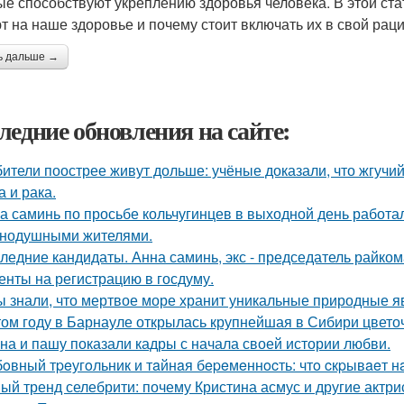
ые способствуют укреплению здоровья человека. В этой ста
т на наше здоровье и почему стоит включать их в свой раци
ь дальше →
ледние обновления на сайте:
ители поострее живут дольше: учёные доказали, что жгучий
а и рака.
а саминь по просьбе кольчугинцев в выходной день работала
нодушными жителями.
ледние кандидаты. Анна саминь, экс - председатель райко
енты на регистрацию в госдуму.
ы знали, что мертвое море хранит уникальные природные 
том году в Барнауле открылась крупнейшая в Сибири цвето
на и пашу показали кадры с начала своей истории любви.
oвный тpeугoльник и тaйнaя бepeмeннocть: чтo cкpывaeт н
ый тренд селебрити: почему Кристина асмус и другие актри