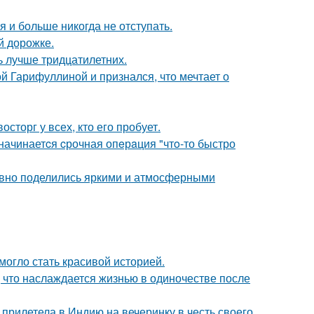
я и больше никогда не отступать.
й дорожке.
ь лучше тридцатилетних.
й Гарифуллиной и признался, что мечтает о
сторг у всех, кто его пробует.
 начинаетcя cрочная опeрaция "чтo-то быстро
едавно поделились яркими и атмосферными
 могло стать красивой историей.
 что наслаждается жизнью в одиночестве после
прилетела в Индию на вечеринку в честь своего