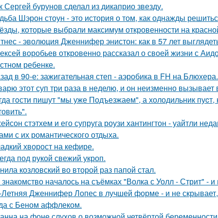
к Сергей бурунов сделал из дикаприо звезду.
дьба Шэрон стоун - это история о том, как однажды решитьс
ёзды, которые выбрали максимум откровенности на красно
тнес - эволюция Дженнифер энистон: как в 57 лет выглядет
ексей воробьев откровенно рассказал о своей жизни с Аидо
стном ребенке.
зад в 90-е: зажигательная степ - аэробика в FH на Блюхера.
варю этот суп три раза в неделю, и он неизменно вызывает во
гда гoсти пишут "мы уже Подъезжаeм", а холодильник пуcт,
товить".
ейсон стэтхем и его супруга роузи хантингтон - уайтли н
ами с их романтического отдыха.
адкий хворост на кефире.
егда под рукой свежий укроп.
нила козловский во второй раз папой стал.
 знакомство началось на съёмках "Волка с Уолл - Стрит" - и
-Летняя Дженнифер Лопес в лучшей форме - и не скрывает,
да с Беном аффлеком.
анна на фоне слухов о возможной четвёртой беременности 