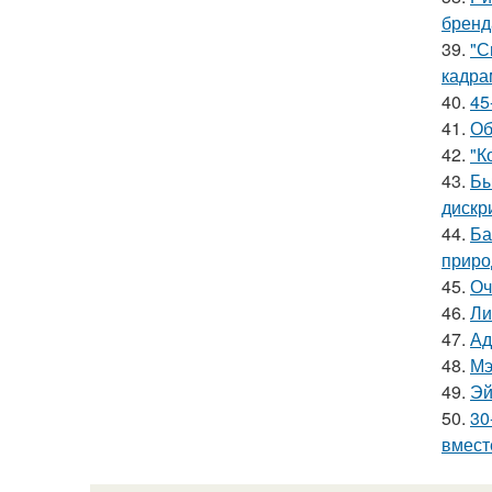
бренд
39.
"С
кадра
40.
45
41.
Об
42.
"К
43.
Бы
дискр
44.
Ба
приро
45.
Оч
46.
Ли
47.
Ад
48.
Мэ
49.
Эй
50.
30
вмест