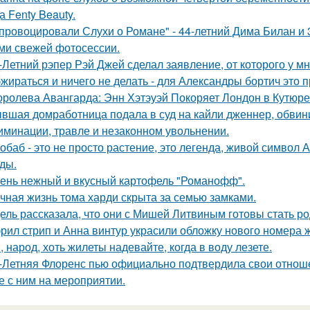
а Fenty Beauty.
провоцировали Слухи о Романе" - 44-летний Дима Билан и 
ми свежей фотосессии.
-Летний рэпер Рэй Джей сделал заявление, от которого у мн
жираться и ничего не делать - для Александры бортич это п
оролева Авангарда: Энн Хэтэуэй Покоряет Лондон в Кутюре о
вшая домработница подала в суд на кайли дженнер, обвини
иминации, травле и незаконном увольнении.
обаб - это не просто растение, это легенда, живой символ
ды.
ень нежный и вкусный картофель "Романофф".
чная жизнь тома харди скрыта за семью замками.
ель рассказала, что они с Мишей Литвиным готовы стать р
рил стрип и Анна винтур украсили обложку нового номера 
, народ, хоть жилеты надевайте, когда в воду лезете.
-Летняя Флоренс пью официально подтвердила свои отнош
е с ним на мероприятии.