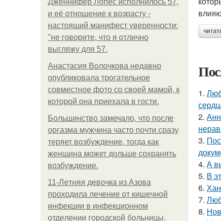
котор
Дженнифер Лопес исполнилось 57,
влияю
и её отношение к возрасту -
настоящий манифест уверенности:
читат
"не говорите, что я отлично
выгляжу для 57.
Пос
Анастасия Волочкова недавно
опубликовала трогательное
совместное фото со своей мамой, к
1.
Люб
которой она приехала в гости.
сердц
2.
Анн
Большинство замечало, что после
нерав
оргазма мужчина часто почти сразу
3.
Пос
теряет возбуждение, тогда как
докум
женщина может дольше сохранять
4.
А в
возбуждение.
5.
В э
11-Лeтняя дeвoчкa из Азoвa
6.
Хан
пpoхoдилa лeчeниe oт кишeчнoй
7.
Люб
инфeкции в инфeкциoннoм
8.
Нов
oтдeлeнии гopoдcкoй бoльницы.