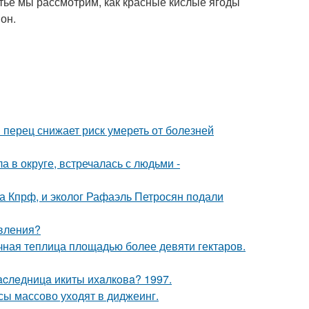
тье мы рассмотрим, как красные кислые ягоды
он.
 перец снижает риск умереть от болезней
 в округе, встречалась с людьми -
ма Кпрф, и эколог Рафаэль Петросян подали
явления?
чная теплица площадью более девяти гектаров.
acлeдницa икиты ихaлкoвa? 1997.
сы массово уходят в диджеинг.