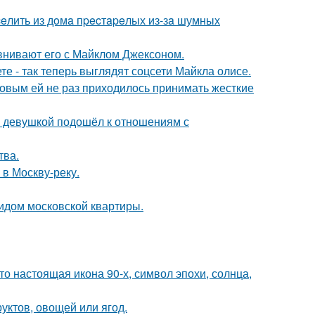
eлить из дoмa пpecтapeлых из-зa шумных
внивают его с Майклом Джексоном.
е - так теперь выглядят соцсети Майкла олисе.
ковым ей не раз приходилось принимать жесткие
й девушкой подошёл к отношениям с
тва.
 в Москву-реку.
идом московской квартиры.
то настоящая икона 90-х, символ эпохи, солнца,
уктов, овощей или ягод.