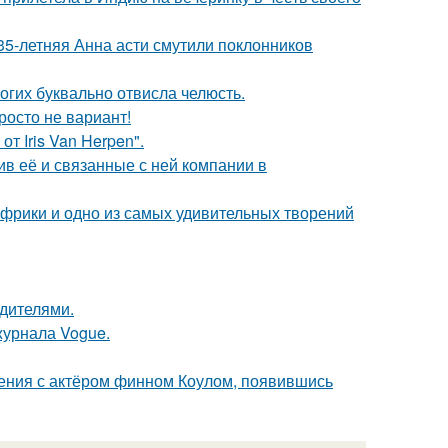
35-летняя Анна асти смутили поклонников
огих буквально отвисла челюсть.
росто не вариант!
т Iris Van Herpen".
в её и связанные с ней компании в
 Африки и одно из самых удивительных творений
одителями.
журнала Vogue.
ения с актёром финном Коулом, появившись