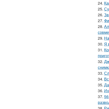
24.
Ка
25.
Су
26.
Зв
27.
Фи
28.
Ал
совме
29.
На
30.
Я 
31.
Ко
приго
32.
Дж
снимк
33.
Сл
34.
Вс
35.
Да
36.
Их
37.
56
разво
38.
Ри