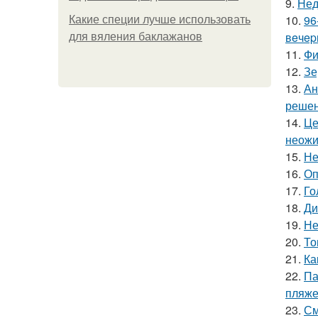
9.
Нед
10.
96
Какие специи лучше использовать
вeчep
для вяления баклажанов
11.
Фи
12.
Зе
13.
Ан
решен
14.
Це
неожи
15.
Не
16.
Оп
17.
Го
18.
Ди
19.
Не
20.
То
21.
Ка
22.
Па
пляже
23.
См