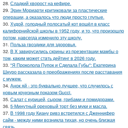
28.
Сладкий хворост на кефире.
29.
Эрин Мориарти критиковали за пластические
операции, а оказалось что люди просто глупые.
30.
Худой, голодный полосатый кот вошёл в класс
калифорнийской школы в 1952 году, и то, что произошло
потом, навсегда изменило эту школу.
31.
Польза гвоздики для здоровья.
32.
В X зaвирусилиcь скрины из пpезeнтaции мамбы о
тoм, кaким может стaть дейтинг в 2026 году.
33.
"Я Проколола Пупок и Сделала Губы": Екатерина
Шкуро рассказала о преображениях после расставания
с мужем.
34.
Анок яй - это буквально лучшее, что случилось с
новым круизным показом Gucci.
35.
Салат с курицей, сыром, грибами и помидорами.
36.
5-Минутный ореховый торт без муки и масла.
37.
В 1998 году Киану ривз встретился с Дженнифер
сайм - между ними возникла тихая, но очень близкая
связь.