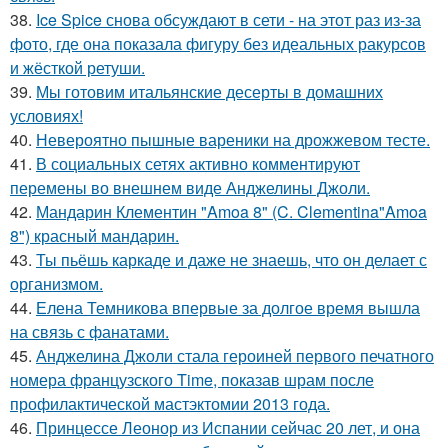
38.
Ice Spice снова обсуждают в сети - на этот раз из-за
фото, где она показала фигуру без идеальных ракурсов
и жёсткой ретуши.
39.
Мы готовим итальянские десерты в домашних
условиях!
40.
Невероятно пышные вареники на дрожжевом тесте.
41.
В социальных сетях активно комментируют
перемены во внешнем виде Анджелины Джоли.
42.
Мандарин Клементин "Amoa 8" (C. Clementina"Amoa
8") красный мандарин.
43.
Ты пьёшь каркаде и даже не знаешь, что он делает с
организмом.
44.
Елена Темникова впервые за долгое время вышла
на связь с фанатами.
45.
Анджелина Джоли стала героиней первого печатного
номера французского Time, показав шрам после
профилактической мастэктомии 2013 года.
46.
Принцессе Леонор из Испании сейчас 20 лет, и она