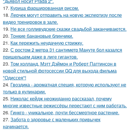
"дьявол носит Prada 2".
17.
Курица фаршированная рисом.
18.
Лерчек могут отправить на новую экспертизу после
видео тренировок в зале.
19.
Не все голливудские сказки свадьбой заканчиваются.
20.
Тонкие банановые блинчики.
21.
Как пережить неудачную стрижку.
22.
С ростом 2 метра 31 сантиметр Мануте бол казался
пришельцем даже в лиге гигантов.
23.
Том холланд, Мэтт Дэймон и Роберт Паттинсон в
новой стильной фотосессии GQ для выхода фильма
"Одиссея"!
24.
Гвоздика - ароматная специя, которую используют не
только в кулинарии.
25.
Николас кейдж неожиданно рассказал, почему
многие известные режиссёры перестают с ним работать.
26.
Гинкго - уникальное, почти бессмертное растение.
27.
Забота о здоровье с маленьких привычек
начинается.