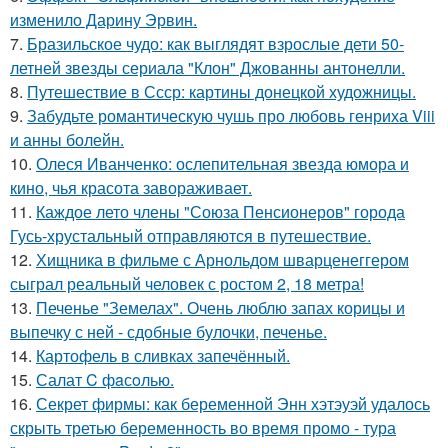
изменило Дарину Эрвин.
7.
Бразильское чудо: как выглядят взрослые дети 50-
летней звезды сериала "Клон" Джованны антонелли.
8.
Путешествие в Ссср: картины донецкой художницы.
9.
Забудьте романтическую чушь про любовь генриха Viii
и анны болейн.
10.
Олеся Иванченко: ослепительная звезда юмора и
кино, чья красота завораживает.
11.
Каждое лето члены "Союза Пенсионеров" города
Гусь-хрустальный отправляются в путешествие.
12.
Хищника в фильме с Арнольдом шварценеггером
сыграл реальный человек с ростом 2, 18 метра!
13.
Печенье "Земелах". Очень люблю запах корицы и
выпечку с ней - сдобные булочки, печенье.
14.
Картофель в сливках запечённый.
15.
Салат C фaсoлью.
16.
Секрет фирмы: как беременной Энн хэтэуэй удалось
скрыть третью беременность во время промо - тура