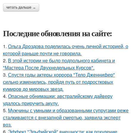
читать дальше →
Последние обновления на сайте:
1.
Ольга Дроздова поделилась очень личной историей, о
которой раньше почти не говорила.
2.
В этой истории не было подпольного кабинета и
"Мастера После Двухнедельных Курсов".
3.
Спустя годы актеры хоррора "Тело Дженнифер"
сильно изменились, пройдя путь от подростковых
кумиров до мировых звезд.
4.
Опасные обнимашки: австралийскому дайверу
удалось приручить акулу.
5.
Мужчины с умными и образованными супругами реже
сталкиваются с внезапной смертью, заявила эксперт
воз.
6.
Эффект "Эльфийской" внешности: как похудение