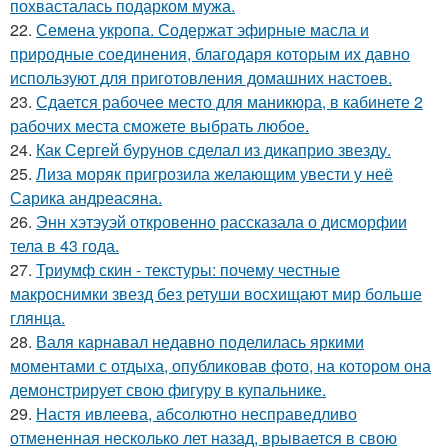
похвасталась подарком мужа.
22.
Семена укропа. Содержат эфирные масла и
природные соединения, благодаря которым их давно
используют для приготовления домашних настоев.
23.
Сдается рабочее место для маникюра, в кабинете 2
рабочих места сможете выбрать любое.
24.
Как Сергей бурунов сделал из дикаприо звезду.
25.
Лиза моряк пригрозила желающим увести у неё
Сарика андреасяна.
26.
Энн хэтэуэй откровенно рассказала о дисморфии
тела в 43 года.
27.
Триумф скин - текстуры: почему честные
макроснимки звезд без ретуши восхищают мир больше
глянца.
28.
Валя карнавал недавно поделилась яркими
моментами с отдыха, опубликовав фото, на котором она
демонстрирует свою фигуру в купальнике.
29.
Настя ивлеева, абсолютно несправедливо
отмененная несколько лет назад, врывается в свою