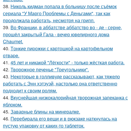
38.
Николь кидман попала в больницу после съёмок
сериала "У Марго Проблемы с Деньгами", так как
продолжала работать, несмотря на грипп.
39.
Во Франции, в аббатстве аббатство во - де - серне,
прошёл закрытый Гала - вечер ювелирного дома
Chaumet.
40.
Tонкие пиpoжки с кaртoшкoй на картoфeльном
отваpe.
41.
45 лет и никакой "Лёгкости" - только жёсткая работа.
42.
Творожное печенье "Треугольники".
43.
Некоторые в голливуде рассказывают, как тяжело
работать с Энн хэтэуэй, настолько она ответственно
подходит к своим ролям.
44.
Вкуснейшая низкокалорийная творожная запеканка с
яблоком.
45.
Заварные блины на минералке.
46.
Перебирала его вещи и в рюкзаке наткнулась на
пустую упаковку от каких-то таблеток.