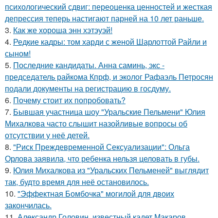
психологический сдвиг: переоценка ценностей и жесткая
депрессия теперь настигают парней на 10 лет раньше.
3.
Как же хороша энн хэтэуэй!
4.
Редкие кадры: том харди с женой Шарлоттой Райли и
сыном!
5.
Последние кандидаты. Анна саминь, экс -
председатель райкома Кпрф, и эколог Рафаэль Петросян
подали документы на регистрацию в госдуму.
6.
Почему стоит их попробовать?
7.
Бывшая участница шоу "Уральские Пельмени" Юлия
Михалкова часто слышит назойливые вопросы об
отсутствии у неё детей.
8.
"Риск Преждевременной Сексуализации": Ольга
Орлова заявила, что ребенка нельзя целовать в губы.
9.
Юлия Михалкова из "Уральских Пельменей" выглядит
так, будто время для неё остановилось.
10.
"Эффектная Бомбочка" могилой для двоих
закончилась.
11.
Александр Головин, известный кадет Макаров,