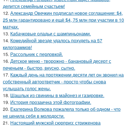
делится семейным счастьем!
12.
Александр Овечкин подписал новое соглашение: $4,
25 млн гарантировано и ещё $4, 75 млн при участии в 10
матчах.
13.
Кабачковые оладьи с шампиньонами.
14.
Комедийной звезде удалось похудеть на 57
килограммов!
15.
Рассольник с перловкой.
16.
Детское меню - творожно - банановый десерт с
печеньем - быстро, вкусно, сытно.
17.
Каждый день на протяжении десяти лет он звонил на
собственный автоответчик - просто чтобы снова
услышать голос жены.
18.
Шашлык из свинины в майонез и газировке.
19.
История прозаична этой фотографии.
20.
Екатерина Волкова пожалела только об одном - что
не ценила себя в молодости.
21.
Настоящий мужской сюрприз: стриженова