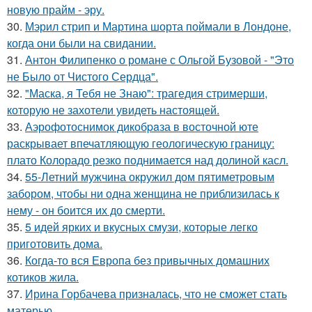
новую прайм - эру.
30.
Мэрил стрип и Мартина шорта поймали в Лондоне,
когда они были на свидании.
31.
Антон Филипенко о романе с Ольгой Бузовой - "Это
не Было от Чистого Сердца".
32.
"Маска, я Тебя не Знаю": трагедия стримерши,
которую не захотели увидеть настоящей.
33.
Аэрофотоснимок дикобpaза в восточной юте
раскрывает впечатляющую геологическую границу:
плато Колорадо резко поднимается над долиной касл.
34.
55-Летний мужчина окружил дом пятиметровым
забором, чтобы ни одна женщина не приблизилась к
нему - он боится их до смерти.
35.
5 идей ярких и вкусных смузи, которые легко
приготовить дома.
36.
Когда-то вся Европа без привычных домашних
котиков жила.
37.
Ирина Горбачева призналась, что не сможет стать
матерью.