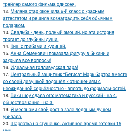
трейлер самого фильма одиссея.
12.
Милана стар окончила 9-й класс с красным
аттестатом и решила вознаградить себя обычным
подарком.
13.
Свадьба - день, полный эмоций, но эта история
трогает до глубины души.
14.
Киш с грибами и курицей.
15.
Анна Семенович показала фигуру в бикини и
закрыла все вопросы!
16.
Идеальная голливудская пара!
17.
Центральный защитник "Бетиса" Марк бартра вместе
со своей девушкой подошёл к отношениям с
неожиданной серьёзностью - вплоть до формальностей.
18.
Вики шоу сдала огэ: математика и русский - на 4,
обществознание - на 3.
19.
Я месяцами свой рост в зале ледяным душем
убивала.
20.
Шарлотка на сгущёнке. Активное время готовки 15
мин.