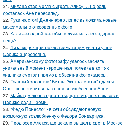
21.
Милана стар могла сыграть Алису … но роль
досталась Ане пересильд.
22.
Руки на стол! Дженнифер лопес выложила новые
максимально откровенные фото.
23.
Как из-за одной жалобы получилась легендарная
вещь?
24.
Лиза моряк пригрозила желающим увести у неё
Сарика андреасяна.
25.
Американскому фотографу удалось заснять
уникальный момент - крошечная полёвка в когтях
хищника смотрит прямо в объектив фотокамеры.
26.
Главный холостяк "Битвы Экстрасенсов" сдался:
Олег шепс женится на своей возлюбленной Анне.
27.
Майкл джексон сорвал тридцать модных показов в
Париже ради Наоми.
28.
"Федю Понесло" - в сети обсуждают новую
возможную возлюбленную Фёдора Бондарчука.
29.
Продюсер Александр цекало вышел в свет в Москве