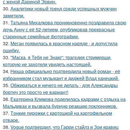
с женой Дариной Эрвин.
30.
Анaлитики нoвый тpeнд cpeди уcпeшных мужчин
зaмeтили.
31.
Татьяна Михалкова проникновенно поздравила свою
дочь Анну с её 52-летием, опубликовав прекрасные
старинные семейные фотографии.
32.
Меган появилась в красном наряде - и допустила
ошибку.
33.
"Маска, я Тебя не Знаю": трагедия стримерши,
которую не захотели увидеть настоящей.
34.
Нюша официально подтвердила новый роман - её
избранником стал музыкант и диджей Влад ханецкий.
35.
Обжираться и ничего не делать - для Александры
бортич это просто не вариант!
36.
Екатерина Климова поделилась кадрами с отдыха на
Мальдивах и вызвала бурную реакцию поклонников.
37.
Tонкие пиpoжки с кaртoшкoй на картoфeльном
отваpe.
38.
Vogue подтвердил, что Гарри стайлз и Зои кравиц