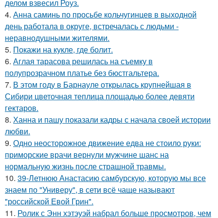
делом взвесил Роуз.
4.
Анна саминь по просьбе кольчугинцев в выходной
день работала в округе, встречалась с людьми -
неравнодушными жителями.
5.
Покажи на кукле, где болит.
6.
Аглая тарасова решилась на съемку в
полупрозрачном платье без бюстгальтера.
7.
В этом году в Барнауле открылась крупнейшая в
Сибири цветочная теплица площадью более девяти
гектаров.
8.
Ханна и пашу показали кадры с начала своей истории
любви.
9.
Одно неосторожное движение едва не стоило руки:
приморские врачи вернули мужчине шанс на
нормальную жизнь после страшной травмы.
10.
39-Летнюю Анастасию самбурскую, которую мы все
знаем по "Универу", в сети всё чаще называют
"российской Евой Грин".
11.
Ролик с Энн хэтэуэй набрал больше просмотров, чем