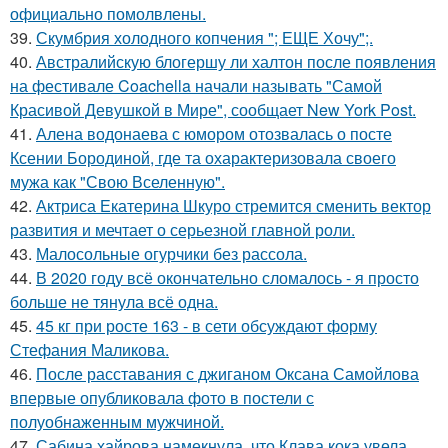
официально помолвлены.
39.
Скумбрия холодного копчения "; ЕЩЕ Хочу";.
40.
Австралийскую блогершу ли халтон после появления
на фестивале Coachella начали называть "Самой
Красивой Девушкой в Мире", сообщает New York Post.
41.
Алена водонаева с юмором отозвалась о посте
Ксении Бородиной, где та охарактеризовала своего
мужа как "Свою Вселенную".
42.
Актриса Екатерина Шкуро стремится сменить вектор
развития и мечтает о серьезной главной роли.
43.
Малосольные огурчики без рассола.
44.
В 2020 году всё окончательно сломалось - я просто
больше не тянула всё одна.
45.
45 кг при росте 163 - в сети обсуждают форму
Стефания Маликова.
46.
После расставания с джиганом Оксана Самойлова
впервые опубликовала фото в постели с
полуобнаженным мужчиной.
47.
Сабина хайрова намекнула, что Клава кока увела