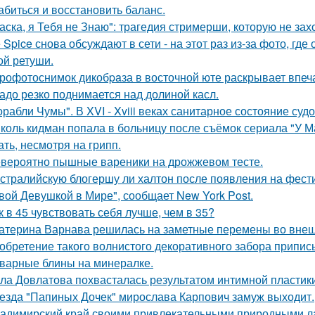
абиться и восстановить баланс.
аска, я Тебя не Знаю": трагедия стримерши, которую не зах
e Spice снова обсуждают в сети - на этот раз из-за фото, гд
ой ретуши.
рофотоснимок дикобpaза в восточной юте раскрывает впеч
адо резко поднимается над долиной касл.
орабли Чумы". В XVI - Xviii веках санитарное состояние суд
коль кидман попала в больницу после съёмок сериала "У М
ать, несмотря на грипп.
вероятно пышные вареники на дрожжевом тесте.
стралийскую блогершу ли халтон после появления на фест
вой Девушкой в Мире", сообщает New York Post.
к в 45 чувствовать себя лучше, чем в 35?
атерина Варнава решилась на заметные перемены во внеш
обретение такого волнистого декоративного забора прип
варные блины на минералке.
ла Довлатова похвасталась результатом интимной пластик
езда "Папиных Дочек" мирослава Карпович замуж выходит.
адимирский край своими привлекательными природными л