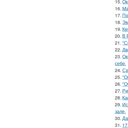
15.
Ок
16.
Ма
17.
По
18.
Эм
19.
Ке
20.
В 
21.
"С
22.
Дв
23.
Ок
себе.
24.
Ср
25.
"О
26.
"О
27.
Ри
28.
Ка
29.
Ис
зале.
30.
Да
31.
17