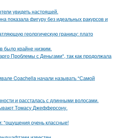
отели увидеть настоящей.
е она показала фигуру без идеальных ракурсов и
атляющую геологическую границу: плато
ов было крайне низким.
арго Проблемы с Деньгами", так как продолжала
ивале Coachella начали называть "Самой
ности и рассталась с длинными волосами.
исывают Томасу Джефферсону.
и: "ощущения очень классные!
андшафтами известен.