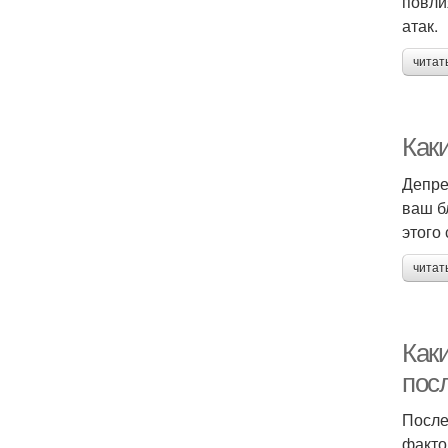
повли
атак.
читат
Как
Депре
ваш б
этого
читат
Как
посл
После
факто