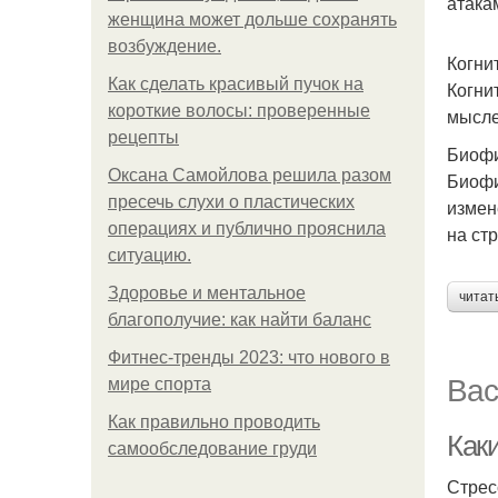
атака
женщина может дольше сохранять
возбуждение.
Когни
Как сделать красивый пучок на
Когни
короткие волосы: проверенные
мысле
рецепты
Биоф
Оксана Самойлова решила разом
Биофи
пресечь слухи о пластических
измен
операциях и публично прояснила
на ст
ситуацию.
Здоровье и ментальное
читат
благополучие: как найти баланс
Фитнес-тренды 2023: что нового в
Вас
мире спорта
Как правильно проводить
Как
самообследование груди
Стрес