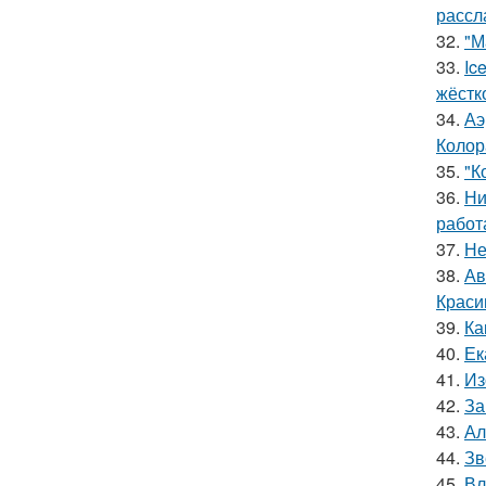
рассл
32.
"М
33.
Ic
жёстк
34.
Аэ
Колор
35.
"К
36.
Ни
работ
37.
Не
38.
Ав
Краси
39.
Ка
40.
Ек
41.
Из
42.
За
43.
Ал
44.
Зв
45.
Вл