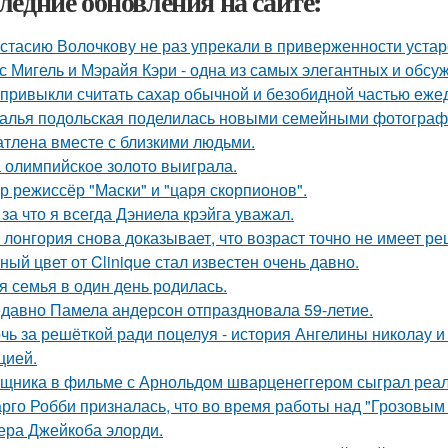
ледние обновления на сайте:
стасию Волочкову не раз упрекали в приверженности уста
с Мигель и Мэрайя Кэри - одна из самых элегантных и обсу
привыкли считать сахар обычной и безобидной частью еже
алья подольская поделилась новыми семейными фотографи
атлена вместе с близкими людьми.
 олимпийское золото выиграла.
р режиссёр "Маски" и "царя скорпионов".
 за что я всегда Дэниела крэйга уважал.
 лонгория снова доказывает, что возраст точно не имеет р
ный цвет от Clinique стал известен очень давно.
я семья в один день родилась.
давно Памела андерсон отпраздновала 59-летие.
чь за решёткой ради поцелуя - история Ангелины николау и
цией.
щника в фильме с Арнольдом шварценеггером сыграл реаль
рго Робби призналась, что во время работы над "Грозовым
тера Джейкоба элорди.