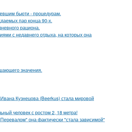
ревшим бьюти - процедурам.
ждаемых пар конца 90-х.
дневного рациона.
ями с недавнего отдыха, на которых она
ешающего значения.
 Ивана Кузнецова (Beerkus) стала мировой
ный человек с ростом 2, 18 метра!
 Перевалом" она фактически "стала зависимой"