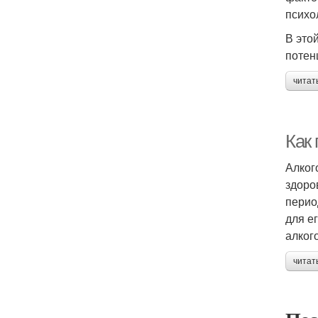
психо
В это
потен
читат
Как
Алког
здоро
перио
для е
алког
читат