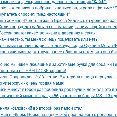
азывается, дельфины иногда ловят настоящий "Кайф".
рия кожевникова побрилась налысо ради роли в фильме "Б
купатель спросил: "мёд настоящий?
ма хеминг, 47-летняя жена Брюса Уиллиса, откровенно рас
йтлин нер долго работала в компании, занимающейся ген
России растет качество жизни в деревнях и селах.
кажи честно, ты меня хочешь поцеловать или нет?
е самые горячие актрисы голливуда сидни Суини и Меган Ф
сана акиньшина, которую ранее обвиняли в том, что она бро
очно мы ищем любящие и заботливые ручки для собачки Г
ни только в ПЕРЕПИСКЕ хороши!
чень Понравилось": 38-летняя Екатерина шпица вернулась 
з уизерспун - очень гордая мама!
йли миноуг второй раз победила рак груди и держала это в т
торический момент: сразу 486 участников банды MS - 13 о
нила козловский во второй раз папой стал.
 мая в Fitness House на ладожской прошла йога с роллом - 