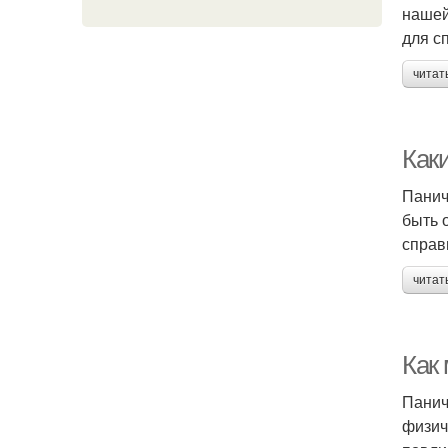
нашей
для с
читат
Как
Панич
быть 
справ
читат
Как
Панич
физич