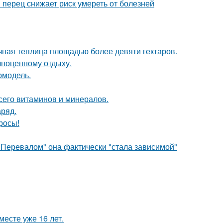
 перец снижает риск умереть от болезней
чная теплица площадью более девяти гектаров.
лноценному отдыху.
ермодель.
сего витаминов и минералов.
аряд.
росы!
 Перевалом" она фактически "стала зависимой"
месте уже 16 лет.