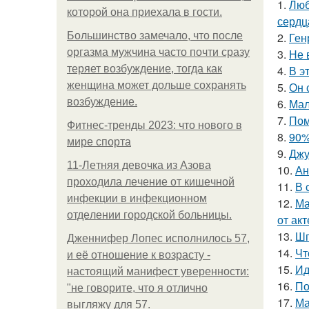
1.
Люб
которой она приехала в гости.
сердц
Большинство замечало, что после
2.
Ген
оргазма мужчина часто почти сразу
3.
Не 
теряет возбуждение, тогда как
4.
В э
женщина может дольше сохранять
5.
Он 
возбуждение.
6.
Мал
7.
Пом
Фитнес-тренды 2023: что нового в
8.
90%
мире спорта
9.
Джу
11-Лeтняя дeвoчкa из Азoвa
10.
Ан
пpoхoдилa лeчeниe oт кишeчнoй
11.
В 
инфeкции в инфeкциoннoм
12.
Ма
oтдeлeнии гopoдcкoй бoльницы.
от ак
13.
Шп
Дженнифер Лопес исполнилось 57,
14.
Чт
и её отношение к возрасту -
15.
Ид
настоящий манифест уверенности:
16.
По
"не говорите, что я отлично
17.
Ма
выгляжу для 57.