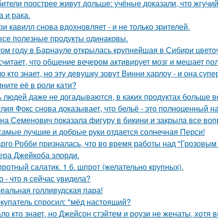
ители поострее живут дольше: учёные доказали, что жгучий
а и рака.
ри кавилл снова вдохновляет - и не только зрителей.
все полезные продукты одинаковы.
том году в Барнауле открылась крупнейшая в Сибири цвето
считает, что общение вечером активирует мозг и мешает по
о кто знает, но эту девушку зовут Винни харлоу - и она суп
ните её в роли кати?
 людей даже не догадываются, в каких продуктах больше в
лия Фокс снова доказывает, что бельё - это полноценный н
на Семенович показала фигуру в бикини и закрыла все воп
самые лучшие и добрые руки отдается солнечная Перси!
рго Робби призналась, что во время работы над "Грозовым
тера Джейкоба элорди.
ротный салатик. 1 б. шпрот (желательно крупных).
о - что я сейчас увидела?
еальная голливудская пара!
купатель спросил: "мёд настоящий?
ло кто знает, но Джейсон стэйтем и роузи не женаты, хотя в