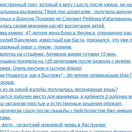
инственный торт, который я могу съесть после ужина, не на
ольница выложила Tiktok про шпаргалки - получила аннули
еньги и Дорогие Подарки не Сделают Ребёнка Избалованным
илась своим мнением насчёт воспитания детей.
ма хеминг, 47-летняя жена Брюса Уиллиса, откровенно рас
силий Вакуленко, известный как баста, признался, что уже 
орожный пирог с луком - пореем.
рлотка на сгущёнке. Активное время готовки 15 мин.
нщина похудела на 125 килограмм после развода с мужем.
ожки. Очень вкусное и сытное блюдо!
не Нравится, как я Выгляжу" - 36-летняя телеведущая Ида 
 родов.
к из-за одной жалобы получилась легендарная вещь?
ается рабочее место для маникюра, в кабинете 2 рабочих 
ш организм простые и естественные решения обожает.
актически сразу после свадьбы с бейсболистом Джо димад
тами.
 фото - гигантский дождевой червь в Австралии.
2017 году Азиз Ансари, известный комик и активист фемини