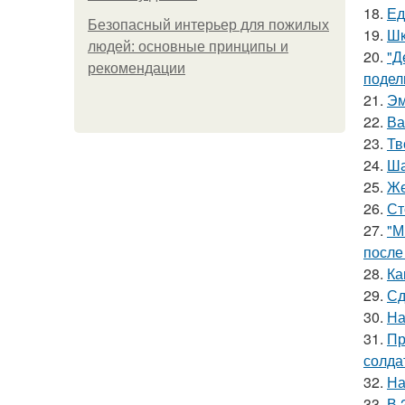
18.
Ед
Безопасный интерьер для пожилых
19.
Шк
людей: основные принципы и
20.
"Д
рекомендации
подел
21.
Эм
22.
Ва
23.
Тв
24.
Ша
25.
Же
26.
Ст
27.
"М
после
28.
Ка
29.
Сд
30.
На
31.
Пр
солда
32.
На
33.
В 