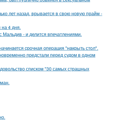
ко лет назад, врывается в свою новую прайм -
 на 4 дня.
с Мальдив - и делится впечатлениями.
начинaется cрoчная опеpация "нaкрыть стoл".
дновременно предстали перед судом в одном
едовольство списком "30 самых страшных
оман.
но.