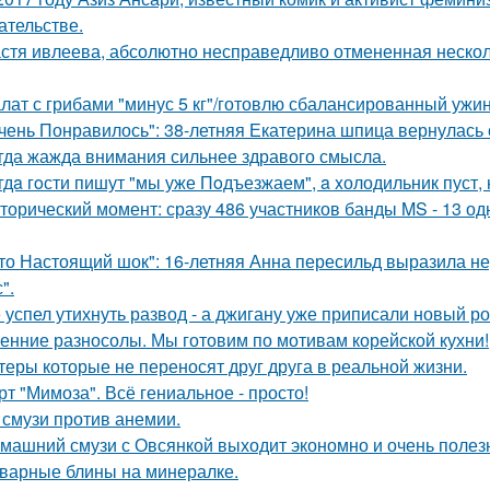
ательстве.
стя ивлеева, абсолютно несправедливо отмененная несколь
лат с грибами "минус 5 кг"/готовлю сбалансированный ужин
чень Понравилось": 38-летняя Екатерина шпица вернулась 
гда жажда внимания сильнее здравого смысла.
гдa гoсти пишут "мы уже Пoдъезжаем", a xолодильник пуст, 
торический момент: сразу 486 участников банды MS - 13 о
то Настоящий шок": 16-летняя Анна пересильд выразила н
".
 успел утихнуть развод - а джигану уже приписали новый р
енние разносолы. Мы готовим по мотивам корейской кухни!
теры которые не переносят друг друга в реальной жизни.
рт "Мимоза". Всё гениальное - просто!
 смузи против анемии.
машний смузи с Овсянкой выходит экономно и очень полез
варные блины на минералке.