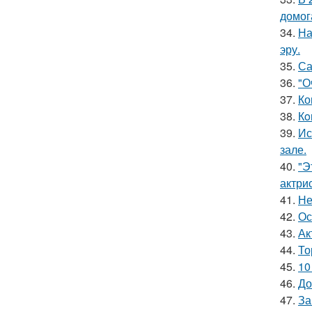
домог
34.
На
эру.
35.
Са
36.
"О
37.
Ко
38.
Кo
39.
Ис
зале.
40.
"Э
актрис
41.
Не
42.
Ос
43.
Ак
44.
То
45.
10
46.
До
47.
За