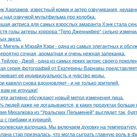
ик Харламов, известный комик и актер озвучивания, недавн
ы над озвучкой мультфильма про колобка.
шая актриса для самых взрослых амаранта Хэнк стала сен
стя годы актеры хоррора "Тело Дженнифер" сильно изменил
ых звезд.
с Мигель и Мэрайя Кэри - одна из самых элегантных и обсу
ероятно сочная, ароматная и очень нежная запеканка.
 Тейлор - Джой - одна из самых ярких актрис своего поколе
ая серия фотографий от Екатерины Варнавы представляет 
ркивает её индивидуальность и чувство моды.
ри кавилл снова вдохновляет - и не только зрителей.
 вам не игрушки!
сети активно обсуждают новый метод изменения лица.
% людей даже не догадываются, в каких продуктах больше 
ия Михалкова из "Уральских Пельменей" выглядит так, будт
ш с грибами и курицей.
ролевская ватрушка. Мы включаем духовку на температуру
лана стар призналась, что могла сыграть главную роль в ф