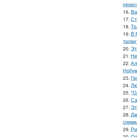
перес
16.
Ва
17.
Ст
18.
То
19.
В 
талан
20.
Эт
21.
Не
22.
Ал
Hollyw
23.
Гв
24.
Лю
25.
"О
26.
Са
27.
Эт
28.
Дж
снимк
29.
Ри
30.
Од