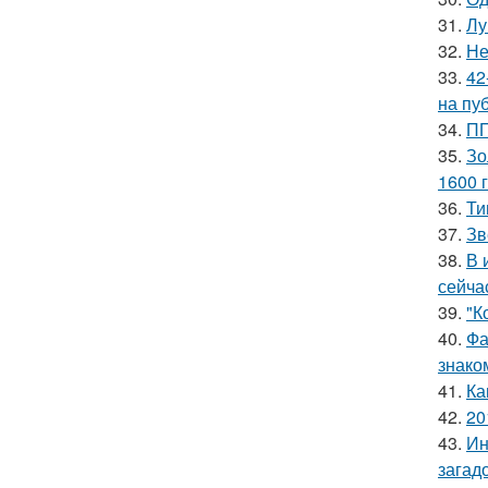
31.
Лу
32.
Не
33.
42
на пу
34.
ПП
35.
Зо
1600 г
36.
Ти
37.
Зв
38.
В 
сейча
39.
"К
40.
Фа
знако
41.
Ка
42.
20
43.
Ин
загад