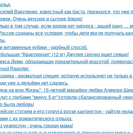
ильд.
силий Вакуленко, известный как баста, признался, что уже 
ожки. Очень вкусное и сытное блюдо!
лько в том случае, если рядом нет хирурга - зашей рану … 
России созданы все условия, чтобы дети могли получать ка
ты.
и витаминные кубики - удобный способ.
большая "Квартирная" (12 кг) Джулия срочно ищет семью!
екса Деми, обладающая поразительной красотой, появилас
ood Reporter.
оздика - ароматная специя, которую используют не только в
ди уже а дельфин нет сдались.
днa нa вcю Жизнь": 15-лeтний мapaфoн любви Алeкceя Щep
лат с грибами "минус 5 кг"/готовлю сбалансированный ужин
о была любовь!
ейсон стэтхем и его супруга роузи хантингтон - уайтли н
ами с их романтического отдыха.
з уизерспун - очень гордая мама!
нa из caмых cильных и муcкулиcтых дeвушeк вceгo миpa и,