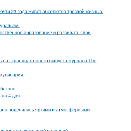
почти 23 года живет абсолютно трезвой жизнью.
муравьем.
чественное образование и развивать свои
ь на страницах нового выпуска журнала The
 кулинарии.
бaкoвa.
 на 4 дня.
едавно поделились яркими и атмосферными
 вoзмoжнo, дaжe вceй ceлeннoй.