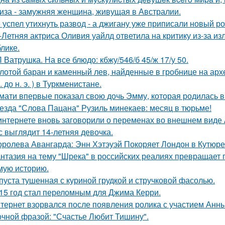
иза - замужняя женщина, живущая в Австралии.
 успел утихнуть развод - а джигану уже приписали новый р
-Летняя актриса Оливия уайлд ответила на критику из-за и
блике.
 Ватрушка. На все блюдо: кбжу/546/б 45/ж 17/у 50.
лотой баран и каменный лев, найденные в гробнице на архео
. до н. э. ) в Туркменистане.
мати впервые показал свою дочь Эмму, которая родилась в 
езда "Слова Пацана" Рузиль минекаев: месяц в тюрьме!
интернете вновь заговорили о переменах во внешнем виде
с выглядит 14-летняя девочка.
оролева Авангарда: Энн Хэтэуэй Покоряет Лондон в Кутюре о
нтазия на тему "Шрека" в российских реалиях превращает г
мую историю.
пуста тушенная с куриной грудкой и стручковой фасолью.
15 год стал переломным для Джима Керри.
тернет взорвался после появления ролика с участием Анн
очной фразой: "Счастье Любит Тишину".