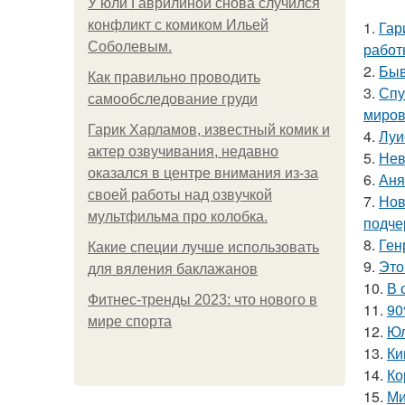
У юли Гаврилиной снова случился
конфликт с комиком Ильей
1.
Гар
Соболевым.
работ
2.
Быв
Как правильно проводить
3.
Спу
самообследование груди
миров
Гарик Харламов, известный комик и
4.
Луи
актер озвучивания, недавно
5.
Нев
оказался в центре внимания из-за
6.
Аня
своей работы над озвучкой
7.
Нов
мультфильма про колобка.
подче
8.
Ген
Какие специи лучше использовать
9.
Это
для вяления баклажанов
10.
В 
Фитнес-тренды 2023: что нового в
11.
90
мире спорта
12.
Юл
13.
Ки
14.
Ко
15.
Ми