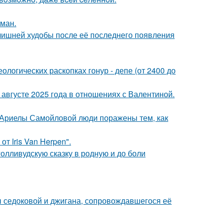
оман.
злишней худобы после её последнего появления
логических раскопках гонур - депе (от 2400 до
августе 2025 года в отношениях с Валентиной.
 Ариелы Самойловой люди поражены тем, как
т Iris Van Herpen".
олливудскую сказку в родную и до боли
ы седоковой и джигана, сопровождавшегося её