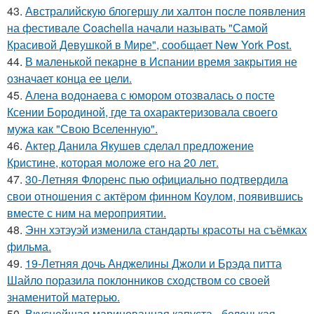
43.
Австралийскую блогершу ли халтон после появления
на фестивале Coachella начали называть "Самой
Красивой Девушкой в Мире", сообщает New York Post.
44.
В маленькой пекарне в Испании время закрытия не
означает конца ее цели.
45.
Алена водонаева с юмором отозвалась о посте
Ксении Бородиной, где та охарактеризовала своего
мужа как "Свою Вселенную".
46.
Актер Данила Якушев сделал предложение
Кристине, которая моложе его на 20 лет.
47.
30-Летняя Флоренс пью официально подтвердила
свои отношения с актёром финном Коулом, появившись
вместе с ним на мероприятии.
48.
Энн хэтэуэй изменила стандарты красоты на съёмках
фильма.
49.
19-Летняя дочь Анджелины Джоли и Брэда питта
Шайло поразила поклонников сходством со своей
знаменитой матерью.
50.
Вкуснейшая маринованная капуста - беленькая,