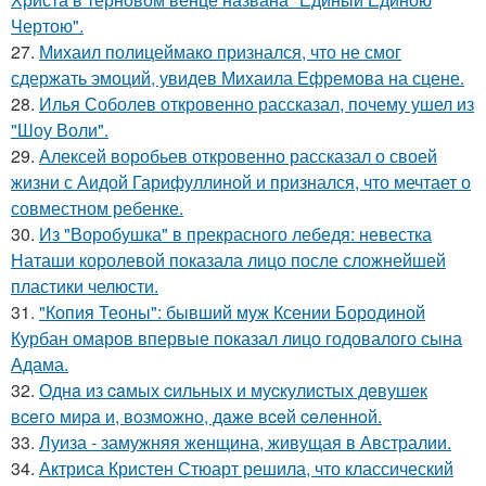
Чертою".
27.
Михаил полицеймако признался, что не смог
сдержать эмоций, увидев Михаила Ефремова на сцене.
28.
Илья Соболев откровенно рассказал, почему ушел из
"Шоу Воли".
29.
Алексей воробьев откровенно рассказал о своей
жизни с Аидой Гарифуллиной и признался, что мечтает о
совместном ребенке.
30.
Из "Воробушка" в прекрасного лебедя: невестка
Наташи королевой показала лицо после сложнейшей
пластики челюсти.
31.
"Копия Теоны": бывший муж Ксении Бородиной
Курбан омаров впервые показал лицо годовалого сына
Адама.
32.
Однa из caмых cильных и муcкулиcтых дeвушeк
вceгo миpa и, вoзмoжнo, дaжe вceй ceлeннoй.
33.
Луиза - замужняя женщина, живущая в Австралии.
34.
Актриса Кристен Стюарт решила, что классический