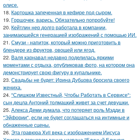
олисе.
18.
Картошка запеченная в кефире под сыром.
19.
Горшочек, варись. Обязательно попробуйте!
20.
Кейтлин нер долго работала в компании,
занимающейся генерацией изображений с помощью ИИ.
21.
Смузи - напиток, который можно приготовить в
блендере из фруктов, овощей или ягод.
22.
Валя карнавал недавно поделилась яркими
моментами с отдыха, опубликовав фото, на котором она
демонстрирует свою фигуру в купальнике.
23.
Свадьбы не будет: Ирина Дубцова бросила своего
жениха.
24.
"Слишком Известный, Чтобы Работать в Сервисе":
сын децла Антоний толмацкий живет за счет девушки.
25.
Алекса Деми думала, что потеряет роль Мэдди в
"Эйфории", если не будет соглашаться на интимные и
обнаженные сцены.
26.
Эта гравюра Xvii века с изображением Иисуса
Христа в терновом венце названа "Единый Единою