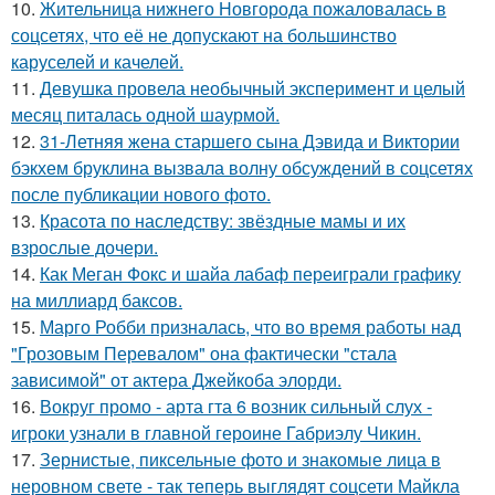
10.
Жительница нижнего Новгорода пожаловалась в
соцсетях, что её не допускают на большинство
каруселей и качелей.
11.
Девушка провела необычный эксперимент и целый
месяц питалась одной шаурмой.
12.
31-Летняя жена старшего сына Дэвида и Виктории
бэкхем бруклина вызвала волну обсуждений в соцсетях
после публикации нового фото.
13.
Красота по наследству: звёздные мамы и их
взрослые дочери.
14.
Как Меган Фокс и шайа лабаф переиграли графику
на миллиард баксов.
15.
Марго Робби призналась, что во время работы над
"Грозовым Перевалом" она фактически "стала
зависимой" от актера Джейкоба элорди.
16.
Вокруг промо - арта гта 6 возник сильный слух -
игроки узнали в главной героине Габриэлу Чикин.
17.
Зернистые, пиксельные фото и знакомые лица в
неровном свете - так теперь выглядят соцсети Майкла