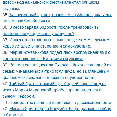
дресс - код на каннском фестивале стал слишком
скучным.
35.
Заслуженный артист, он же певец Shaman, оказался
весьма любвеобильным.
36.
Вместо заряда бодрости после тренировок ты
постоянный упадок сил чувствуешь?
37.
Иногда тело говорит с нами проще, чем мы думаем -
через усталость, настроение и самочувствие.
38.
Мария кожевникова поделилась воспоминаниями о
своих отношениях с Виталием гогунским.
39.
Ранняя слава сделала Скарлетт йоханссон одной из
самых узнаваемых актрис голливуда, но за глянцевым
фасадом скрывалась огромная неуверенность.
40.
Тайный брак и громкий суд: Андрей сорока подал
иски к Марии Мироновой, требуя права видеться с
сыном Фёдором.
41.
Невероятно пышные вареники на дрожжевом тесте.
42.
Могила Христофора Колумба, Кафедральныи собор
в Севилье.