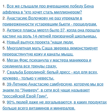
1.
Все же слышали про вчерашнюю победу Бена
аффлека в "кто хочет стать миллионером?
2.
Анастасию Волочкову не раз упрекали в
приверженности устаревшим бьюти - процедурам.
3.
Актрисе плаксы мертл было 37, когда она прошла
кастинг на роль 14-летней призрачной школьницы.
4.
Новый выпуск проекта "наши люди.
5.
Многодетная мать Саша зверева демонстрирует
перерастянутую кожу и канаты мышц.
6.
Меган Фокс психанула у мастера маникюра и
соединила все тренды сразу.
7.
Свадьба Бородиной: белый дресс - код для всех,
кружево - только у невесты.
8.
39-Летнюю Анастасию самбурскую, которую мы все
знаем по "Универу", в сети всё чаще называют
"российской Евой Грин".
9.
90% людей даже не догадываются, в каких продуктах
больше всего витаминов и минералов.