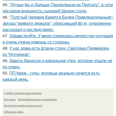
45.
"Лучше бы и Дальше Продолжала их Прятать": в сети
обсудили внешность сыновей Шерон стоун.
46.
"Толстый Человек Кажется Более Привлекательным":
звезда "кривого зеркала", сбросивший 80 кг, откровенно
рассказал о последствиях.
47.
Здравствуйте. У меня сложилась непростая ситуация
и очень нужна помощь со стороны.
48.
У нас дома есть Шэрон стоун: Светлана Пермякова
из "Интернов".
49.
Дакота Джонсон и идеальное утро, которое пошло не
по плану.
50.
ПП Крем - супы, которые реально хочется есть
каждый день.
© 2026 Современная девушка
Контакты
Пользовательское соглашение
Политика конфидециальности
Обратная связь