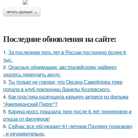
читать дальше →
Последние обновления на сайте:
1.
За последние пять лет в России построено более 6
тыс.
2.
Опасные обнимашки: австралийскому дайверу
удалось приручить акулу.
3.
Ты только не говори, что Оксана Самойлова тоже
попала в клуб поклонниц Данилы Козловского.
4.
Как пластика разрушила карьеру актрисе из фильма
"Американский Пирог"?
5.
Карина кросс показала тело после 6 лет тренировок и
отказа от филлеров!
6.
Сейчас все обсуждают 61-летнюю Паулину поризкову
- и неудивительно.