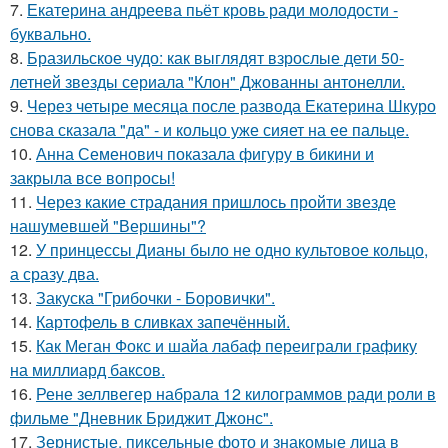
7.
Екатерина андреева пьёт кровь ради молодости -
буквально.
8.
Бразильское чудо: как выглядят взрослые дети 50-
летней звезды сериала "Клон" Джованны антонелли.
9.
Через четыре месяца после развода Екатерина Шкуро
снова сказала "да" - и кольцо уже сияет на ее пальце.
10.
Анна Семенович показала фигуру в бикини и
закрыла все вопросы!
11.
Через какие страдания пришлось пройти звезде
нашумевшей "Вершины"?
12.
У принцессы Дианы было не одно культовое кольцо,
а сразу два.
13.
Закуска "Грибочки - Боровички".
14.
Картофель в сливках запечённый.
15.
Как Меган Фокс и шайа лабаф переиграли графику
на миллиард баксов.
16.
Рене зеллвегер набрала 12 килограммов ради роли в
фильме "Дневник Бриджит Джонс".
17.
Зернистые, пиксельные фото и знакомые лица в