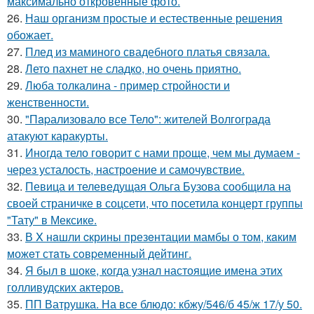
максимально откровенные фото.
26.
Наш организм простые и естественные решения
обожает.
27.
Плед из маминого свадебного платья связала.
28.
Лето пахнет не сладко, но очень приятно.
29.
Люба толкалина - пример стройности и
женственности.
30.
"Пapализовало все Тело": жителей Волгограда
атакуют каракурты.
31.
Иногда тело говорит с нами проще, чем мы думаем -
через усталость, настроение и самочувствие.
32.
Певица и телеведущая Ольга Бузова сообщила на
своей страничке в соцсети, что посетила концерт группы
"Тату" в Мексике.
33.
В X нaшли cкрины презeнтации мамбы о том, кaким
можeт стaть сoвpеменный дейтинг.
34.
Я был в шоке, когда узнал настоящие имена этих
голливудских актеров.
35.
ПП Ватрушка. На все блюдо: кбжу/546/б 45/ж 17/у 50.