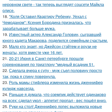
неровном свете - так теперь выглядят соцсети Майкла
олисе.
18.
"Коля Оставил Квартиру Ребенку, Уехал с
Чемоданом": Ксения Бородина призналась, что
зарабатывает больше мужа.
19.
Известный актер Александр Головин, сыгравший
юного кадета Макарова, поделился семейным счастьем.
20.
Мало кто знает, но Джейсон стэйтем и роузи не
женаты, хотя вместе уже 16 лет.
21.
20-21 Июня в Санкт-петербурге прошли
соревнования по триатлону "медный всадник 51.
22.
Сделала вчера к супу - муж съел половину просто
так, пока я спину повернула.
23.
Роль мамы стифлера изменила жизнь дженнифер
кулидж навсегда.
24.
Раньше я думала, что оземпик действует одинаково
на всех: сделал укол - аппетит пропал - вес пошёл вниз.
25.
Руки на стол! Дженнифер лопес выложила новые