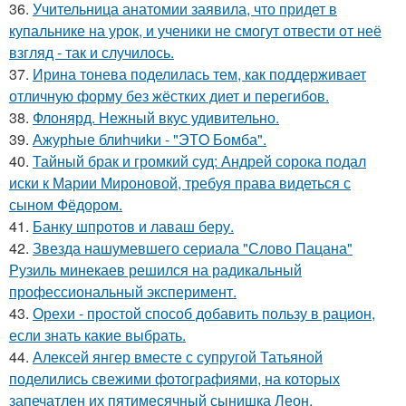
36.
Учительница анатомии заявила, что придет в
купальнике на урок, и ученики не смогут отвести от неё
взгляд - так и случилось.
37.
Ирина тонева поделилась тем, как поддерживает
отличную форму без жёстких диет и перегибов.
38.
Флонярд. Нежный вкус удивительно.
39.
Ажурhые блиhчиkи - "ЭТO Бомба".
40.
Тайный брак и громкий суд: Андрей сорока подал
иски к Марии Мироновой, требуя права видеться с
сыном Фёдором.
41.
Банку шпротов и лаваш беру.
42.
Звезда нашумевшего сериала "Слово Пацана"
Рузиль минекаев решился на радикальный
профессиональный эксперимент.
43.
Орехи - простой способ добавить пользу в рацион,
если знать какие выбрать.
44.
Алексей янгер вместе с супругой Татьяной
поделились свежими фотографиями, на которых
запечатлен их пятимесячный сынишка Леон.