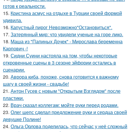
готов к реальности.
15.
Кристина асмус на отдыхе в Турции своей формой
удивила.
16.
Капустный пирог Невозможно"Остановиться".
17.
Затерянный мир: что увидели ученые на горе лико.
18.
Маша из "Папиных Дочек" - Мирослава беременна
Карпович -!
19.
Сидни Суини настояла на том, чтобы некоторые
откровенные сцены в 3 сезоне эйфории остались в
сценарии.
20.
Аврора киба, похоже, снова готовится к важному
шагу в своей жизни - свадьбе!
21.
Антон Гусев с новым "Открытым Взглядом" после
пластики.
22.
Врач сказал коллегам: мойте руки перед родами.
23.
Олег шепс сделал предложение руки и сердца своей
девушке Полине!
24.
Ольга Орлова поделилась, что сейчас у неё сложный