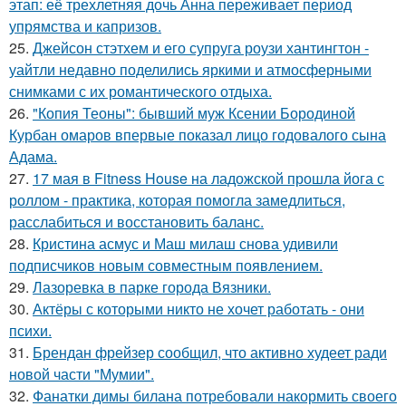
этап: её трехлетняя дочь Анна переживает период
упрямства и капризов.
25.
Джейсон стэтхем и его супруга роузи хантингтон -
уайтли недавно поделились яркими и атмосферными
снимками с их романтического отдыха.
26.
"Копия Теоны": бывший муж Ксении Бородиной
Курбан омаров впервые показал лицо годовалого сына
Адама.
27.
17 мая в Fitness House на ладожской прошла йога с
роллом - практика, которая помогла замедлиться,
расслабиться и восстановить баланс.
28.
Кристина асмус и Маш милаш снова удивили
подписчиков новым совместным появлением.
29.
Лазоревка в парке города Вязники.
30.
Актёры с которыми никто не хочет работать - они
психи.
31.
Брендан фрейзер сообщил, что активно худеет ради
новой части "Мумии".
32.
Фанатки димы билана потребовали накормить своего