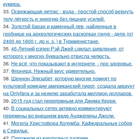
кумира.
33.
Освежающая детокс - вода - простой способ вернуть
телу лёгкость и энергию без лишних усилий.
34.
Золотой баран и каменный лев, найденные в
гробнице на археологических раскопках гонур - депе (от
2400 до 1600 г. до н. э. ) в Туркменистане.
35.
45-Летний рэпер Рэй Джей сделал заявление, от
которого у многих буквально отвисла челюсть.
36.
Не всё, что показывают в интернете, - про здоровье.
37.
Флонярд. Нежный вкус удивительно.
38.
Шеннон Элизабет, которую многие помнят по
культовой комедии американский пирог, создала аккаунт
на Onlyfans и за неделю заработала миллион долларов.
39.
2015 год стал переломным для Джима Керри.
40.
В социальных сетях активно комментируют
перемены во внешнем виде Анджелины Джоли.
41.
Могила Христофора Колумба, Кафедральныи собор
в Севилье.
42.
Пирожное из кукурузных палочек.