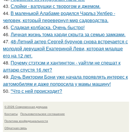
43.
Слойки - ватрушки с творогом и джемом.
44.
В маленькой Алабаме родился Чарльз Уилбер -
человек, который перевернул мир садоводства.
45.
Сладкая колбаска. Очень быстро!
46.
Личная жизнь тома харди скрыта за семью замками.
47.
48-Летний актер Сергей бурунов снова встречается с
молодой девушкой Екатериной Леви, которая младше
его на 12 лет.
48.
Почему стэтхэм и хантингтон - уайтли не спешат к
алтарю спустя 16 лет?
49.
Дочь Виктории Бони уже начала проявлять интерес к
автомобилям и даже попросила у мамы машину!
50.
"Что с ней происходит?
© 2026 Современная девушка
Контакты
Пользовательское соглашение
Политика конфидециальности
Обратная связь