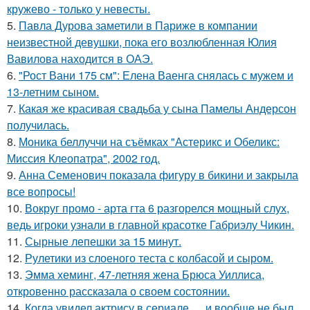
кружево - только у невесты.
5.
Павла Дурова заметили в Париже в компании
неизвестной девушки, пока его возлюбленная Юлия
Вавилова находится в ОАЭ.
6.
"Рост Вани 175 см": Елена Ваенга снялась с мужем и
13-летним сыном.
7.
Какая же красивая свадьба у сына Памелы Андерсон
получилась.
8.
Моника беллуччи на съёмках "Астерикс и Обеликс:
Миссия Клеопатра", 2002 год.
9.
Анна Семенович показала фигуру в бикини и закрыла
все вопросы!
10.
Вокруг промо - арта гта 6 разгорелся мощный слух,
ведь игроки узнали в главной красотке Габриэлу Чикин.
11.
Сырные лепешки за 15 минут.
12.
Рулетики из слоеного теста с колбасой и сыром.
13.
Эмма хеминг, 47-летняя жена Брюса Уиллиса,
откровенно рассказала о своем состоянии.
14.
Когда увидел актрису в сериале … и вообще не был