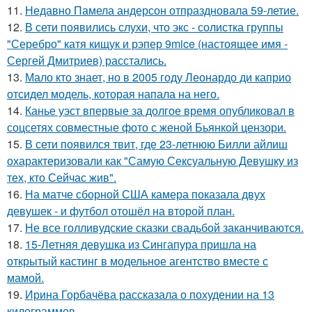
11.
Недавно Памела андерсон отпраздновала 59-летие.
12.
В сети появились слухи, что экс - солистка группы
"Серебро" катя кищук и рэпер 9mice (настоящее имя -
Сергей Дмитриев) расстались.
13.
Мало кто знает, но в 2005 году Леонардо ди каприо
отсидел модель, которая напала на него.
14.
Канье уэст впервые за долгое время опубликовал в
соцсетях совместные фото с женой Бьянкой цензори.
15.
В сети появился твит, где 23-летнюю Билли айлиш
охарактеризовали как "Самую Сексуальную Девушку из
тех, кто Сейчас жив".
16.
На матче сборной США камера показала двух
девушек - и футбол отошёл на второй план.
17.
Не все голливудские сказки свадьбой заканчиваются.
18.
15-Летняя девушка из Сингапура пришла на
открытый кастинг в модельное агентство вместе с
мамой.
19.
Ирина Горбачёва рассказала о похудении на 13
килограммов.