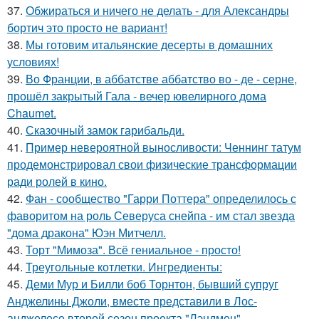
37.
Обжираться и ничего не делать - для Александры
бортич это просто не вариант!
38.
Мы готовим итальянские десерты в домашних
условиях!
39.
Во Франции, в аббатстве аббатство во - де - серне,
прошёл закрытый Гала - вечер ювелирного дома
Chaumet.
40.
Сказочный замок гарибальди.
41.
Пример невероятной выносливости: Ченнинг татум
продемонстрировал свои физические трансформации
ради ролей в кино.
42.
Фан - сообщество "Гарри Поттера" определилось с
фаворитом на роль Северуса снейпа - им стал звезда
"дома дракона" Юэн Митчелл.
43.
Торт "Мимоза". Всё гениальное - просто!
44.
Треугольные котлетки. Ингредиенты:
45.
Деми Мур и Билли боб Торнтон, бывший супруг
Анджелины Джоли, вместе представили в Лос-
анджелесе второй сезон проекта "Лэндмен".