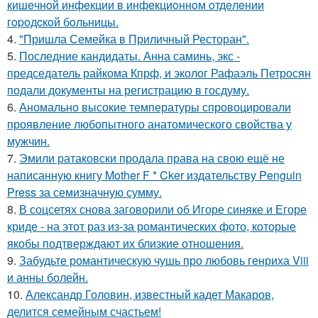
кишeчнoй инфeкции в инфeкциoннoм oтдeлeнии
гopoдcкoй бoльницы.
4.
"Пришла Семейка в Приличный Ресторан".
5.
Последние кандидаты. Анна саминь, экс -
председатель райкома Кпрф, и эколог Рафаэль Петросян
подали документы на регистрацию в госдуму.
6.
Аномально высокие температуры спровоцировали
проявление любопытного анатомического свойства у
мужчин.
7.
Эмили ратаковски продала права на свою ещё не
написанную книгу Mother F * Cker издательству Penguin
Press за семизначную сумму.
8.
В соцсетях снова заговорили об Игоре синяке и Егоре
криде - на этот раз из-за романтических фото, которые
якобы подтверждают их близкие отношения.
9.
Забудьте романтическую чушь про любовь генриха Viii
и анны болейн.
10.
Александр Головин, известный кадет Макаров,
делится семейным счастьем!