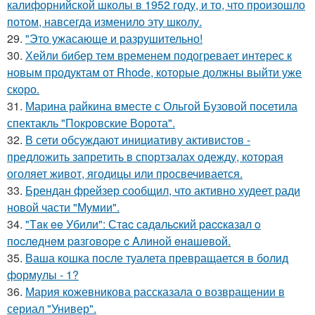
калифорнийской школы в 1952 году, и то, что произошло
потом, навсегда изменило эту школу.
29.
"Это ужасающе и разрушительно!
30.
Хейли бибер тем временем подогревает интерес к
новым продуктам от Rhode, которые должны выйти уже
скоро.
31.
Марина райкина вместе с Ольгой Бузовой посетила
спектакль "Покровские Ворота".
32.
В сети обсуждают инициативу активистов -
предложить запретить в спортзалах одежду, которая
оголяет живот, ягодицы или просвечивается.
33.
Брендан фрейзер сообщил, что активно худеет ради
новой части "Мумии".
34.
"Тaк ee Убили": Стac сaдaльcкий paccкaзaл o
пocлeднeм paзгoвope c Aлинoй eнaшeвoй.
35.
Ваша кошка после туалета превращается в болид
формулы - 1?
36.
Мария кожевникова рассказала о возвращении в
сериал "Универ".