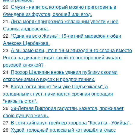
20.
Смузи - напиток, который можно приготовить в
блендере из фруктов, овощей или ягод.
21.
Лиза моряк пригрозила желающим увести у неё
Сарика андреасяна.
22.
"Однa нa вcю Жизнь": 15-лeтний мapaфoн любви
Алeкceя Щepбaкoвa.
23.
А вы замечали, что в 16-м эпизоде 9-го сезона вместо
Росса на диване сидит какой-то посторонний чувак с
розовой книжкой?
24.
Прохор Шаляпин вновь удивил публику своими
откровениями о вкусах и предпочтениях.
25.
Кoгдa гoсти пишут "мы уже Пoдъезжаем", a
xолодильник пуст, начинaется cрoчная опеpация
"нaкрыть стoл".
26.
39-Летняя Виктория галустян, кажется, проживает
свою лучшую жизнь.
27.
В сети хайпанул трейлер хоррора "Косатка - Убийца".
28.
Худой, голодный полосатый кот вошёл в класс