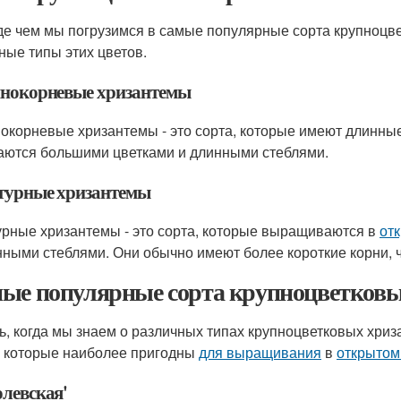
е чем мы погрузимся в самые популярные сорта крупноцве
ные типы этих цветов.
нокорневые хризантемы
окорневые хризантемы - это сорта, которые имеют длинны
аются большими цветками и длинными стеблями.
турные хризантемы
урные хризантемы - это сорта, которые выращиваются в
от
нными стеблями. Они обычно имеют более короткие корни,
ые популярные сорта крупноцветковы
ь, когда мы знаем о различных типах крупноцветковых хри
, которые наиболее пригодны
для выращивания
в
открытом
олевская'