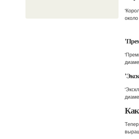
'Коро
около
'Пре
'Прем
диаме
'Экс
'Экск
диаме
Как
Тепер
выращ