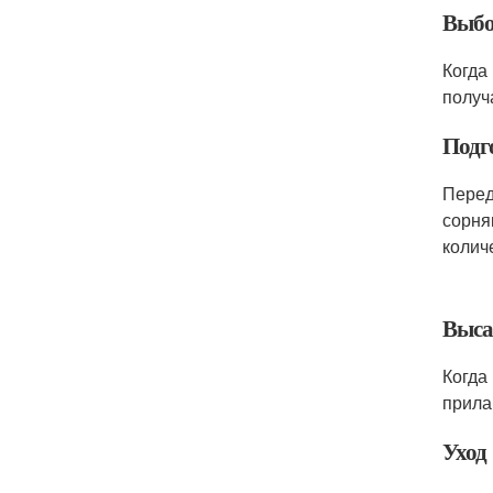
Выбо
Когда
получ
Подг
Перед
сорня
колич
Выса
Когда
прила
Уход