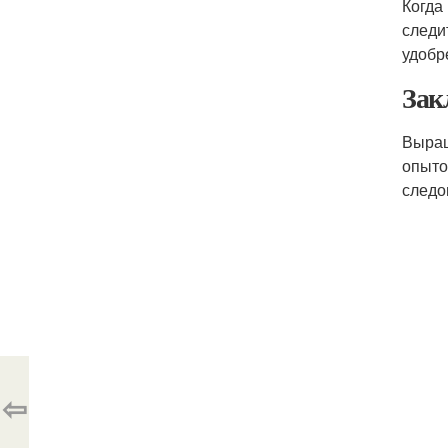
Когда
следи
удобр
Зак
Выращ
опыто
следо
⇦