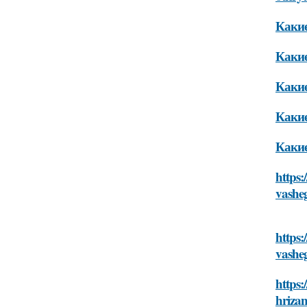
Какие
Какие
Какие
Какие
Какие
https:
vashe
https:
vashe
https
hriza