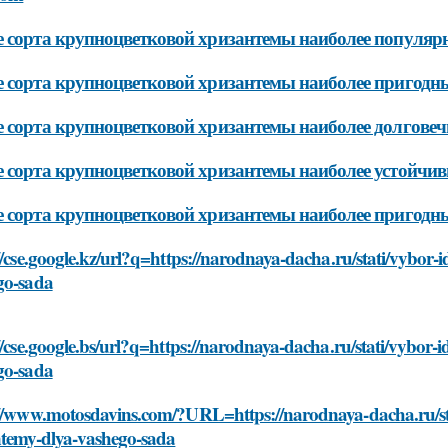
 сорта крупноцветковой хризантемы наиболее популяр
 сорта крупноцветковой хризантемы наиболее пригодн
 сорта крупноцветковой хризантемы наиболее долгове
 сорта крупноцветковой хризантемы наиболее устойчив
 сорта крупноцветковой хризантемы наиболее пригодн
//cse.google.kz/url?q=https://narodnaya-dacha.ru/stati/vybor
go-sada
//cse.google.bs/url?q=https://narodnaya-dacha.ru/stati/vybor
go-sada
://www.motosdavins.com/?URL=https://narodnaya-dacha.ru/sta
ntemy-dlya-vashego-sada