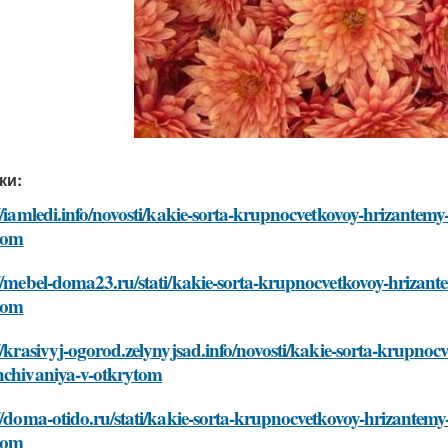
ки:
//iamledi.info/novosti/kakie-sorta-krupnocvetkovoy-hrizantem
tom
//mebel-doma23.ru/stati/kakie-sorta-krupnocvetkovoy-hrizant
tom
//krasivyj-ogorod.zelynyjsad.info/novosti/kakie-sorta-krupno
hchivaniya-v-otkrytom
//doma-otido.ru/stati/kakie-sorta-krupnocvetkovoy-hrizantem
tom