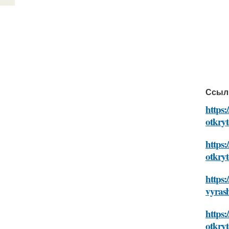
Ссыл
https:
otkry
https:
otkry
https:
vyras
https:
otkry