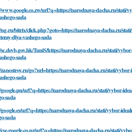
//www.google.co.zw/url?q=https://narodnaya-dacha.ru/stati/
vashego-sada
//ng.ru/bitrix/click.php?goto=https://narodnaya-dacha.ru/sta
ntemy-dlya-vashego-sada
//sc.devb.gov.hk/TuniS/https://narodnaya-dacha.ru/stati/vybo
vashego-sada
//zanostroy.ru/go?url=https://narodnaya-dacha.ru/stati/vybo
vashego-sada
//google.pn/url?q=https://narodnaya-dacha.ru/stati/vybor-id
go-sada
//google.es/url?q=https://narodnaya-dacha.ru/stati/vybor-ide
go-sada
//cse.google.co.nz/url?q=https://narodnaya-dacha.ru/stati/vy