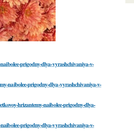
y-naibolee-prigodny-dlya-vyrashchivaniya-v-
emy-naibolee-prigodny-dlya-vyrashchivaniya-v-
cvetkovoy-hrizantemy-naibolee-prigodny-dlya-
y-naibolee-prigodny-dlya-vyrashchivaniya-v-