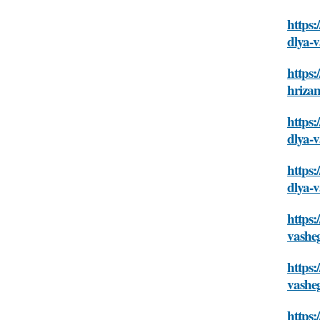
https:
dlya-
https:
hriza
https:
dlya-
https:
dlya-
https:
vashe
https:
vashe
https: