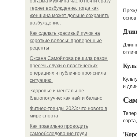
оргазма мужчина часто почти сразу
теряет возбуждение, тогда как
Прежд
женщина может дольше сохранять
основ
возбуждение.
Длин
Как сделать красивый пучок на
короткие волосы: проверенные
Длинн
рецепты
отлич
Оксана Самойлова решила разом
Куль
пресечь слухи о пластических
операциях и публично прояснила
Культ
ситуацию.
и дли
Здоровье и ментальное
Сам
благополучие: как найти баланс
Фитнес-тренды 2023: что нового в
Тепер
мире спорта
сорта
Как правильно проводить
'Кор
самообследование груди