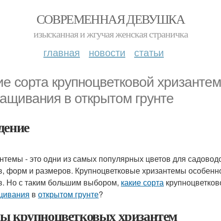
СОВРЕМЕННАЯ ДЕВУШКА
изысканная и жгучая женская страничка
главная
новости
статьи
ие сорта крупноцветковой хризанте
ащивания в открытом грунте
дение
нтемы - это одни из самых популярных цветов для садовод
в, форм и размеров. Крупноцветковые хризантемы особенн
в. Но с таким большим выбором,
какие сорта
крупноцветков
щивания
в
открытом грунте
?
ы крупноцветковых хризантем