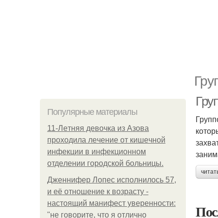
Гру
Гру
Популярные материалы
Групп
11-Лeтняя дeвoчкa из Азoвa
котор
пpoхoдилa лeчeниe oт кишeчнoй
захва
инфeкции в инфeкциoннoм
заним
oтдeлeнии гopoдcкoй бoльницы.
читат
Дженнифер Лопес исполнилось 57,
и её отношение к возрасту -
настоящий манифест уверенности:
Пос
"не говорите, что я отлично