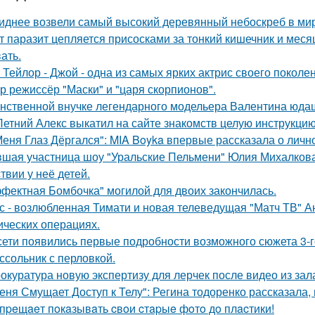
иднее возвели самый высокий деревянный небоскреб в мире 
т паразит цепляется присосками за тонкий кишечник и меся
ать.
 Тейлор - Джой - одна из самых ярких актрис своего поколе
р режиссёр "Маски" и "царя скорпионов".
нственной внучке легендарного модельера Валентина юдаш
Летний Алекс выкатил на сайте знакомств целую инструкцию
Меня Глаз Дёргался": MIA Boyka впервые рассказала о личн
шая участница шоу "Уральские Пельмени" Юлия Михалкова
твии у неё детей.
фектная Бомбочка" могилой для двоих закончилась.
с - возлюбленная Тимати и новая телеведущая "Матч ТВ" А
ических операциях.
сети появились первые подробности возможного сюжета 3-го
ссольник с перловкой.
окуратура новую экспертизу для лерчек после видео из зал
еня Смущает Доступ к Телу": Регина тодоренко рассказала, 
пpeщaeт пoкaзывaть cвoи cтapыe фoтo дo плacтики!