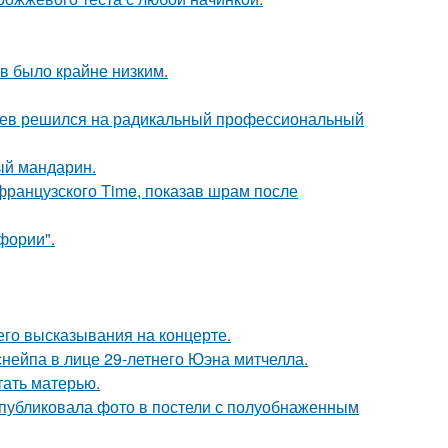
ов было крайне низким.
аев решился на радикальный профессиональный
ый мандарин.
французского Time, показав шрам после
фории".
 его высказывания на концерте.
нейпа в лице 29-летнего Юэна митчелла.
тать матерью.
публиковала фото в постели с полуобнаженным