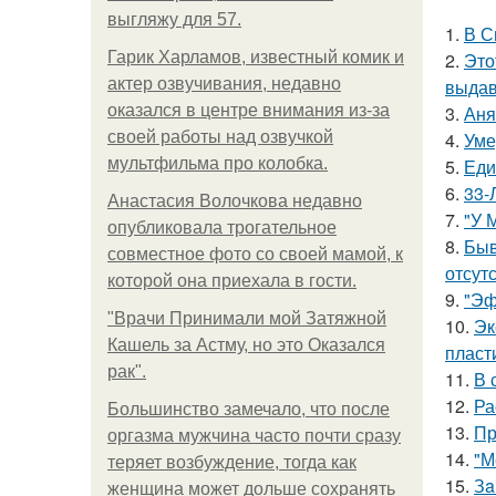
выгляжу для 57.
1.
В С
Гарик Харламов, известный комик и
2.
Это
актер озвучивания, недавно
выдав
оказался в центре внимания из-за
3.
Аня
своей работы над озвучкой
4.
Уме
мультфильма про колобка.
5.
Еди
6.
33-
Анастасия Волочкова недавно
7.
"У 
опубликовала трогательное
8.
Быв
совместное фото со своей мамой, к
отсутс
которой она приехала в гости.
9.
"Эф
"Врачи Принимали мой Затяжной
10.
Эк
Кашель за Астму, но это Оказался
пласт
рак".
11.
В 
12.
Ра
Большинство замечало, что после
13.
Пр
оргазма мужчина часто почти сразу
14.
"М
теряет возбуждение, тогда как
15.
Зa
женщина может дольше сохранять