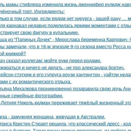
ль мамы стифлера изменила жизнь дженнифер кулидж навс
чёночный торт. Ингредиенты:
лько в том случае, если рядом нет хирурга - зашей рану … 
ля карнавал недавно поделилась яркими моментами с отдых
стрирует свою фигуру в купальнике.
ша из "Папиных Дочек" - Мирослава беременна Карпович -!
вы замечали, что в 16-м эпизоде 9-го сезона вместо Росса н
ой книжкой?
ач сказал коллегам: мойте руки перед родами.
жираться и ничего не делать - не про александра бортич.
ейсон стэтхем и его супруга роузи хантингтон - уайтли н
ами с их романтического отдыха.
тьяна Михалкова проникновенно поздравила свою дочь Анн
нные семейные фотографии.
-Летняя Николь кидман переживает тяжёлый жизненный этап
иза - замужняя женщина, живущая в Австралии.
триса Кристен Стюарт решила, что классический дресс - ко
цца в булочке. Такую пиццу можно приготовить из любого д