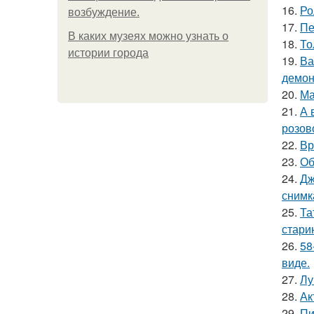
16.
Ро
возбуждение.
17.
Пе
В каких музеях можно узнать о
18.
То
истории города
19.
Ва
демон
20.
Ма
21.
А 
розов
22.
Вр
23.
Об
24.
Дж
снимк
25.
Та
стари
26.
58
виде.
27.
Лу
28.
Ак
29.
Пи