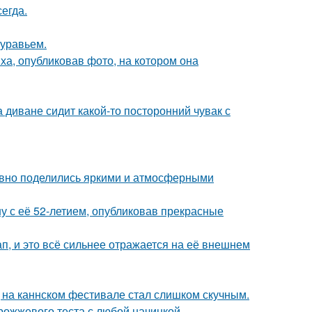
егда.
муравьем.
а, опубликовав фото, на котором она
а диване сидит какой-то посторонний чувак с
едавно поделились яркими и атмосферными
у с её 52-летием, опубликовав прекрасные
, и это всё сильнее отражается на её внешнем
д на каннском фестивале стал слишком скучным.
рожжевого теста с любой начинкой.