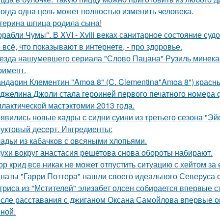
огда одна цель может полностью изменить человека.
терина шпица родила сына!
орабли Чумы". В XVI - Xviii веках санитарное состояние суд
 всё, что показывают в интернете, - про здоровье.
езда нашумевшего сериала "Слово Пацана" Рузиль минек
римент.
ндарин Клементин "Amoa 8" (C. Clementina"Amoa 8") красн
джелина Джоли стала героиней первого печатного номера 
лактической мастэктомии 2013 года.
явились новые кадры с сидни суини из третьего сезона "Эй
уктовый десерт. Ингредиенты:
адьи из кабачков с овсяными хлопьями.
ухи вокруг анастасия решетова снова обороты набирают.
ор крид все никак не может отпустить ситуацию с хейтом за
наты "Гарри Поттера" нашли своего идеального Северуса с
триса из "Мстителей" элизабет олсен собирается впервые с
сле расставания с джиганом Оксана Самойлова впервые о
ной.