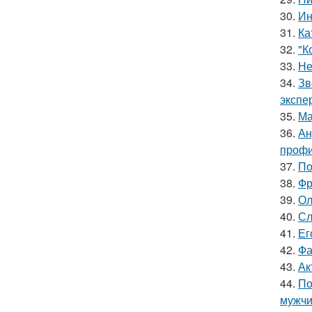
30.
Ин
31.
Ка
32.
"К
33.
Не
34.
Зв
экспе
35.
Ма
36.
Ан
профи
37.
По
38.
Фр
39.
Ол
40.
Сл
41.
Ег
42.
Фа
43.
Ак
44.
По
мужчи