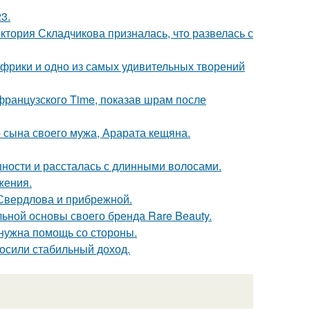
3.
иктория Складчикова призналась, что развелась с
 Африки и одно из самых удивительных творений
французского Time, показав шрам после
 сына своего мужа, Арарата кещяна.
ности и рассталась с длинными волосами.
жения.
Свердлова и прибрежной.
льной основы своего бренда Rare Beauty.
 нужна помощь со стороны.
носили стабильный доход.