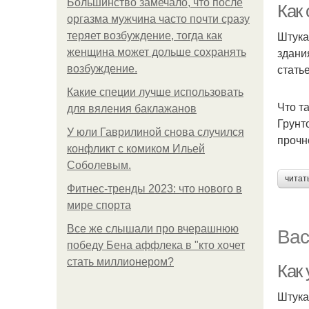
Большинство замечало, что после
Как 
оргазма мужчина часто почти сразу
Штука
теряет возбуждение, тогда как
здани
женщина может дольше сохранять
стать
возбуждение.
Какие специи лучше использовать
Что т
для вяления баклажанов
Грунт
У юли Гаврилиной снова случился
прочн
конфликт с комиком Ильей
Соболевым.
читат
Фитнес-тренды 2023: что нового в
мире спорта
Вас
Все же слышали про вчерашнюю
победу Бена аффлека в "кто хочет
стать миллионером?
Как
Штука