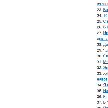
из-за
23.
Во
24.
10
25.
С 
26.
В 
27.
Ир
днк -
28.
Ди
29.
"О
30.
Св
31.
Мэ
32.
Эн
33.
Ху
навсе
34.
Я 
35.
Их
36.
Кр
37.
В 
38.
Па