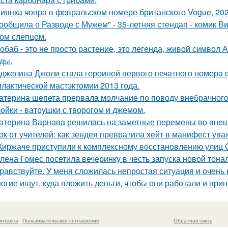
иянка чопра в февральском номере британского Vogue, 202
ообщила о Разводе с Мужем" - 35-летняя стендап - комик В
ом слепцом.
обаб - это не просто растение, это легенда, живой символ
ды.
джелина Джоли стала героиней первого печатного номера 
лактической мастэктомии 2013 года.
атерина шепета прервала молчание по поводу внебрачного
ойки - ватрушки с творогом и джемом.
атерина Варнава решилась на заметные перемены во внеш
ок от учителей: как зендея превратила хейт в манифест ува
Киржаче приступили к комплексному восстановлению улиц 
лена Гомес посетила вечеринку в честь запуска новой тона
равствуйте. У меня сложилась непростая ситуация и очень
огие ищут, куда вложить деньги, чтобы они работали и при
онтакты
Пользовательское соглашение
Обратная связь