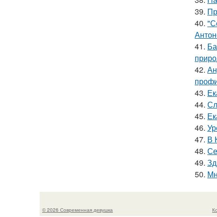
39.
Пр
40.
"С
Антон
41.
Ба
приро
42.
Ан
профи
43.
Ек
44.
Сл
45.
Ек
46.
Ур
47.
В 
48.
Се
49.
Зд
50.
Мн
© 2026 Современная девушка
К