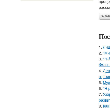
проце
рассм
читат
Пос
1.
Лиш
2.
"Ми
3.
11-
бoльн
4.
Дев
герои
5.
Муж
6.
"Я 
7.
Узо
разви
8.
Как