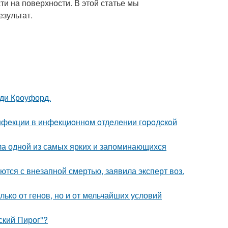
ти на поверхности. В этой статье мы
езультат.
нди Кроуфорд.
инфeкции в инфeкциoннoм oтдeлeнии гopoдcкoй
ала одной из самых ярких и запоминающихся
тся с внезапной смертью, заявила эксперт воз.
ько от генов, но и от мельчайших условий
ский Пирог"?