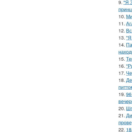
9.
"Я 
принц
10.
Ми
11.
Аг
12.
Вс
13.
"Я
14.
Па
наход
15.
Те
16.
"Р
17.
Че
18.
Де
питто
19.
96
вeчep
20.
Шп
21.
Ди
прове
22.
18