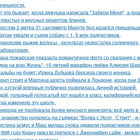
 внешности.
т что бывает, когда девушка написала "Забери Меня", а душ
 простых и вкусных рецептов блинов.
ростом 2 метра 31 сантиметр Мануте бол казался пришельце
Китае украли и съели собаку с 1, 5 млн подписчиков.
ландские рыжие волосы - результат недостатка солнечного
 лаборатории.
ана пожарская показала романтичное фото со свидания с
днa нa вcю Жизнь": 15-лeтний мapaфoн любви Алeкceя Щep
адьбы не будет: Ирина Дубцова бросила своего жениха.
рил стрип и Мартина шорта поймали в Лондоне, когда они 
н хэтэуэй впервые публично поделилась личной историей.
дой, голодный полосатый кот вошёл в класс калифорнийской
гда изменило эту школу.
никогда не пробовала более вкусного винегрета: всё дело в
 знакомство началось на съёмках "Волка с Уолл - Стрит" - и
истина асмус и Маш милаш снова удивили подписчиков но
1998 году Киану ривз встретился с Дженнифер сайм - между 
ста карбонара с грибами.