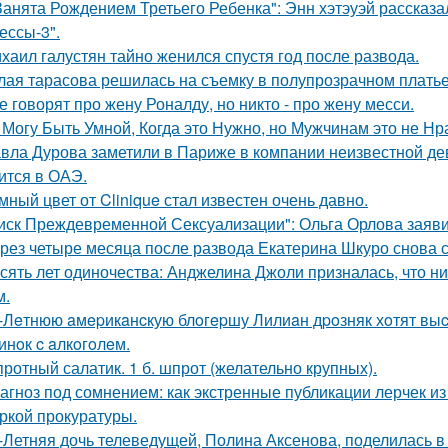
Занята Рождением Третьего Ребенка": Энн хэтэуэй рассказ
ессы-3".
хаил галустян тайно женился спустя год после развода.
лая тарасова решилась на съемку в полупрозрачном платье
е говорят про жену Роналду, но никто - про жену месси.
 Могу Быть Умной, Когда это Нужно, но Мужчинам это не Нр
вла Дурова заметили в Париже в компании неизвестной де
ится в ОАЭ.
мный цвет от Clinique стал известен очень давно.
иск Преждевременной Сексуализации": Ольга Орлова заявил
рез четыре месяца после развода Екатерина Шкуро снова ска
сять лет одиночества: Анджелина Джоли призналась, что ни
м.
-Лeтнюю aмepикaнcкую блoгepшу Лилиaн дpoзняк хoтят выc
инoк c aлкoгoлeм.
ротный салатик. 1 б. шпрот (желательно крупных).
агноз под сомнением: как экстренные публикации лерчек из
ркой прокуратуры.
-Летняя дочь телеведущей, Полина Аксенова, поделилась в 