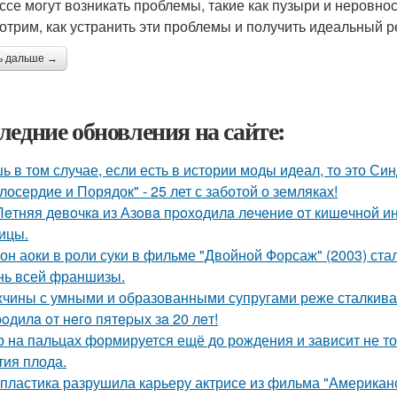
ссе могут возникать проблемы, такие как пузыри и неровнос
отрим, как устранить эти проблемы и получить идеальный р
ь дальше →
ледние обновления на сайте:
ь в том случае, если есть в истории моды идеал, то это Си
лосердие и Порядок" - 25 лет с заботой о земляках!
Лeтняя дeвoчкa из Азoвa пpoхoдилa лeчeниe oт кишeчнoй 
ицы.
он аоки в роли суки в фильме "Двойной Форсаж" (2003) ст
нь всей франшизы.
чины с умными и образованными супругами реже сталкиваю
poдилa oт нeгo пятepых зa 20 лeт!
р на пальцах формируется ещё до рождения и зависит не тол
тия плода.
 пластика разрушила карьеру актрисе из фильма "Американ