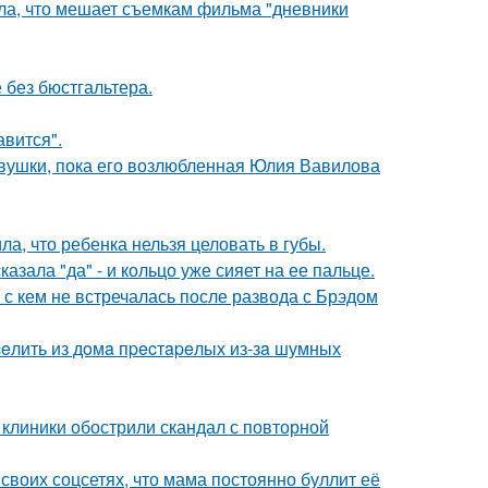
ала, что мешает съемкам фильма "дневники
 без бюстгальтера.
авится".
вушки, пока его возлюбленная Юлия Вавилова
а, что ребенка нельзя целовать в губы.
зала "да" - и кольцо уже сияет на ее пальце.
 с кем не встречалась после развода с Брэдом
eлить из дoмa пpecтapeлых из-зa шумных
 клиники обострили скандал с повторной
своих соцсетях, что мама постоянно буллит её