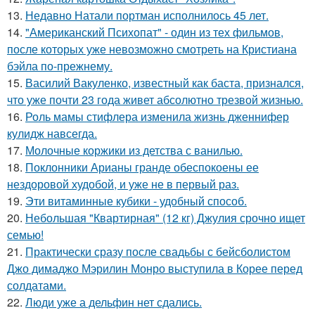
13.
Недавно Натали портман исполнилось 45 лет.
14.
"Американский Психопат" - один из тех фильмов,
после которых уже невозможно смотреть на Кристиана
бэйла по-прежнему.
15.
Василий Вакуленко, известный как баста, признался,
что уже почти 23 года живет абсолютно трезвой жизнью.
16.
Роль мамы стифлера изменила жизнь дженнифер
кулидж навсегда.
17.
Молочные коржики из детства с ванилью.
18.
Поклонники Арианы гранде обеспокоены ее
нездоровой худобой, и уже не в первый раз.
19.
Эти витаминные кубики - удобный способ.
20.
Небольшая "Квартирная" (12 кг) Джулия срочно ищет
семью!
21.
Практически сразу после свадьбы с бейсболистом
Джо димаджо Мэрилин Монро выступила в Корее перед
солдатами.
22.
Люди уже а дельфин нет сдались.