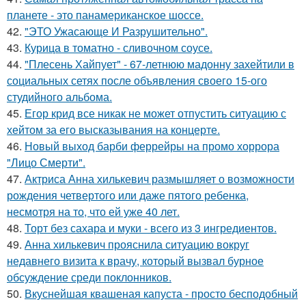
планете - это панамериканское шоссе.
42.
"ЭТО Ужасающе И Разрушительно".
43.
Курица в томатно - сливочном соусе.
44.
"Плесень Хайпует" - 67-летнюю мадонну захейтили в
социальных сетях после объявления своего 15-ого
студийного альбома.
45.
Егор крид все никак не может отпустить ситуацию с
хейтом за его высказывания на концерте.
46.
Новый выход барби феррейры на промо хоррора
"Лицо Смерти".
47.
Актриса Анна хилькевич размышляет о возможности
рождения четвертого или даже пятого ребенка,
несмотря на то, что ей уже 40 лет.
48.
Торт без сахара и муки - всего из 3 ингредиентов.
49.
Анна хилькевич прояснила ситуацию вокруг
недавнего визита к врачу, который вызвал бурное
обсуждение среди поклонников.
50.
Вкуснейшая квашеная капуста - просто бесподобный