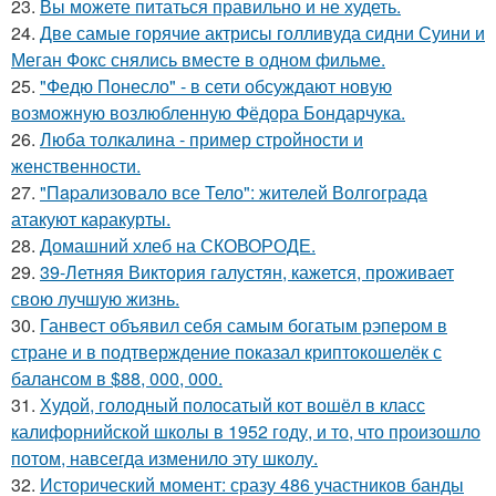
23.
Вы можете питаться правильно и не худеть.
24.
Две самые горячие актрисы голливуда сидни Суини и
Меган Фокс снялись вместе в одном фильме.
25.
"Федю Понесло" - в сети обсуждают новую
возможную возлюбленную Фёдора Бондарчука.
26.
Люба толкалина - пример стройности и
женственности.
27.
"Пapализовало все Тело": жителей Волгограда
атакуют каракурты.
28.
Домашний хлеб на СКОВОРОДЕ.
29.
39-Летняя Виктория галустян, кажется, проживает
свою лучшую жизнь.
30.
Ганвест объявил себя самым богатым рэпером в
стране и в подтверждение показал криптокошелёк с
балансом в $88, 000, 000.
31.
Худой, голодный полосатый кот вошёл в класс
калифорнийской школы в 1952 году, и то, что произошло
потом, навсегда изменило эту школу.
32.
Исторический момент: сразу 486 участников банды