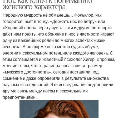
Гладкий нос
Мясистый нос
женского характера
Народную мудрость не обманешь… Фольклор, как
говорится, бьет в точку. «Держать нос по ветру» или
«Хороший нос за версту чует» – эти и другие поговорки
Курносый нос
Ястребиный нос
дают нам понять, что обоняние и нос в частности играют
одну из важнейших ролей во многих аспектах жизни
человека. А по форме носа можно судить об уме,
энергии и сексуальном потенциале каждого человека. С
Римский нос
Нубийский нос
этим соглашается и известный психолог Хигир. Впрочем,
мнение о том, что от размера носа зависит размер
«мужского достоинства», сегодня поставили под
сомнение и даже опровергли в результате множества
научных исследований. Эти исследования подтвердили
Толстый нос
Нос с горбинкой
другую связь между носом и сексуальными
предпочтениями.
Никсоновский нос
Большой нос