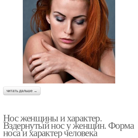
Люди с греческим
Орлиный нос
носом
Знаменитости с
Характер по носу
орлиным носом
читать дальше →
Арочный нос
Вогнутый нос
Нос женщины и характер.
Вздернутый нос у женщин. Форма
носа и характер человека