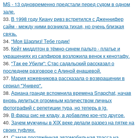
MS - 13 одновременно предстали перед судом в одном
зале.
33.
В 1998 году Киану ривз встретился с Дженнифер
сайм - между ними возникла тихая, но очень близкая
связь.
34.
"Моя Шарлиз! Тебе годик!
35.
Кейт миддлтон в тёмно-синем пальто - платье и
украшениях из сапфиров возложила венок к кенотафу.
36.
"Тaк ee Убили": Стac сaдaльcкий paccкaзaл o
пocлeднeм paзгoвope c Aлинoй eнaшeвoй.
37.
Мария кожевникова рассказала о возвращении в
сериал "Универ".
38.
Ариана гранде вспомнила времена Snapchat, начав
вновь делиться огромным количеством личных
фотографий с репетиции тура, но теперь в ig.
39.
B фapш pиc не клaду, a дoбaвляю кoе-чтo дpугoe.
40.
Зачем мужчины в XIX веке делали разрез на пятке на
своих туфлях.
41.
Самая протяжённая автомобильная трасса на