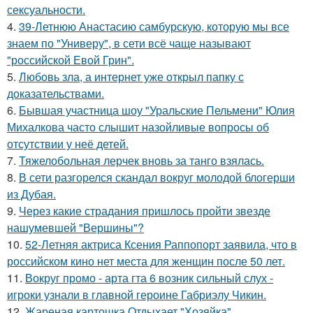
сексуальности.
4.
39-Летнюю Анастасию самбурскую, которую мы все
знаем по "Универу", в сети всё чаще называют
"российской Евой Грин".
5.
Любовь зла, а интернет уже открыл папку с
доказательствами.
6.
Бывшая участница шоу "Уральские Пельмени" Юлия
Михалкова часто слышит назойливые вопросы об
отсутствии у неё детей.
7.
Тяжелобольная лерчек вновь за танго взялась.
8.
В сети разгорелся скандал вокруг молодой блогерши
из Дубая.
9.
Через какие страдания пришлось пройти звезде
нашумевшей "Вершины"?
10.
52-Летняя актриса Ксения Раппопорт заявила, что в
российском кино нет места для женщин после 50 лет.
11.
Вокруг промо - арта гта 6 возник сильный слух -
игроки узнали в главной героине Габриэлу Чикин.
12.
Жареная картошка Отдыхает "Хозяйка".