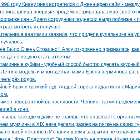
1998 году Киану ривз встретился с Дженнифер сайм - между 
терина шпица впервые продемонстрировала лицо своего н
зоопарке сан - Диего сотрудники поднесли выдр поближе к 
и рассмотреть их получше.
ительница анатомии заявила, что придет в купальнике на урок
случилось.
не Было Очень Страшно": Алсу откровенно призналась, как
когда не поздно стать атлетом!
таминные кубики - удобный способ быстро сделать вкусный
-Летняя модель и многодетная мама Елена перминова расск
 четырёх родов.
йный брак и громкий суд: Андрей сорока подал иски к Мари
ом.
имер невероятной выносливости: Ченнинг татум продемон
ролей в кино.
 пьёшь каркаде и даже не знаешь, что он делает с организм
чем мужчины в XIX веке делали разрез на пятке на своих т
маленькой пекарне в Испании время закрытия не означает к
езда "Игры Престолов" Эмилия Кларк на пороге 40-летия в