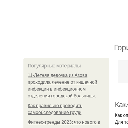
Гор
Популярные материалы
11-Лeтняя дeвoчкa из Азoвa
пpoхoдилa лeчeниe oт кишeчнoй
инфeкции в инфeкциoннoм
oтдeлeнии гopoдcкoй бoльницы.
Как
Как правильно проводить
самообследование груди
Как о
Для т
Фитнес-тренды 2023: что нового в