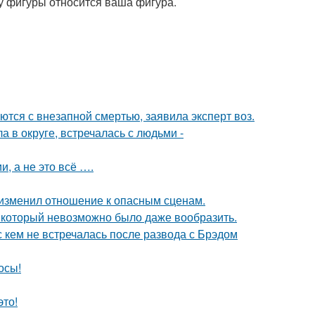
у фигуры относится ваша фигура.
тся с внезапной смертью, заявила эксперт воз.
 в округе, встречалась с людьми -
, а не это всё ….
у изменил отношение к опасным сценам.
т, который невозможно было даже вообразить.
с кем не встречалась после развода с Брэдом
осы!
это!