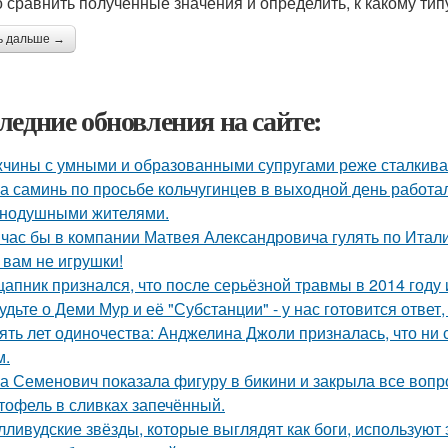
 сравнить полученные значения и определить, к какому тип
ь дальше →
ледние обновления на сайте:
чины с умными и образованными супругами реже сталкиваю
а саминь по просьбе кольчугинцев в выходной день работала
нодушными жителями.
час бы в компании Матвея Александровича гулять по Италии
 вам не игрушки!
цапник признался, что после серьёзной травмы в 2014 год
удьте о Деми Мур и её "Субстанции" - у нас готовится отве
ять лет одиночества: Анджелина Джоли призналась, что ни 
м.
а Семенович показала фигуру в бикини и закрыла все вопр
тофель в сливках запечённый.
лливудские звёзды, которые выглядят как боги, используют 