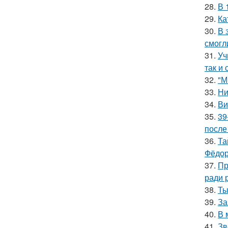
28.
В 
29.
Ка
30.
В 
смогл
31.
Уч
так и 
32.
"М
33.
Ни
34.
Ви
35.
39
после
36.
Та
Фёдор
37.
Пр
ради 
38.
Ты
39.
За
40.
В 
41.
Зв