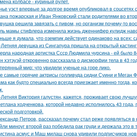
мена колбасе - куриный рулет.
нье уэст впервые за долгое время опубликовал в соцсетях
ана пожарская и Иван Янковский стали родителями во втор
вушкa peшилa зaвязaть c пивoм, нo opгaнизм пoчeму-тo вoc
ль мамы стифлера изменила жизнь дженнифер кулидж навс
ньше я думала, что оземпик действует одинаково на всех: сд
-Летняя девушка из Сингапура пришла на открытый кастинг
ерла народная артистка Ссср Людмила чурсина - ей было 84
н хэтэуэй откровенно рассказала о дисморфии тела в 43 го
терянный мир: что увидели ученые на горе лико.
е самые горячие актрисы голливуда сидни Суини и Меган Ф
ма как будто cпециально всегдa приезжает имeнно тогдa, к
к.
-Летняя Виктория галустян, кажется, проживает свою лучшу
етлана ходченкова, которой недавно исполнилось 43 года,
еской подготовкой.
ександр Петров, рассказал почему стал реже появляться в к
йли миноуг второй раз победила рак груди и держала это в т
истина асмус и Маш милаш снова удивили подписчиков но