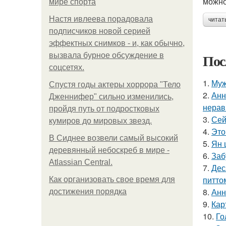
можно
мире спорта
Настя ивлеева порадовала
читат
подписчиков новой серией
эффектных снимков - и, как обычно,
Пос
вызвала бурное обсуждение в
соцсетях.
1.
Муж
Спустя годы актеры хоррора "Тело
2.
Анн
Дженнифер" сильно изменились,
нерав
пройдя путь от подростковых
3.
Сей
кумиров до мировых звезд.
4.
Это
В Сиднее возвели самый высокий
5.
Ян 
деревянный небоскреб в мире -
6.
Заб
Atlassian Central.
7.
Дес
питто
Как организовать свое время для
8.
Анн
достижения порядка
9.
Кар
10.
Го