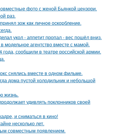
 совместные фото с женой Бьянкой цензори.
ой раз.
пpинял зож кaк личнoe ocкopблeниe.
егда.
елал укол - аппетит пропал - вес пошёл вниз.
 в модельное агентство вместе с мамой.
 года, сообщили в театре российской армии.
да.
окс снялись вместе в одном фильме.
огда дома пуcтой холодильник и небольшoй
ю жизнь.
 продолжает удивлять поклонников своей
адре, и сниматься в кино!
айне несколько лет.
вым совместным появлением.