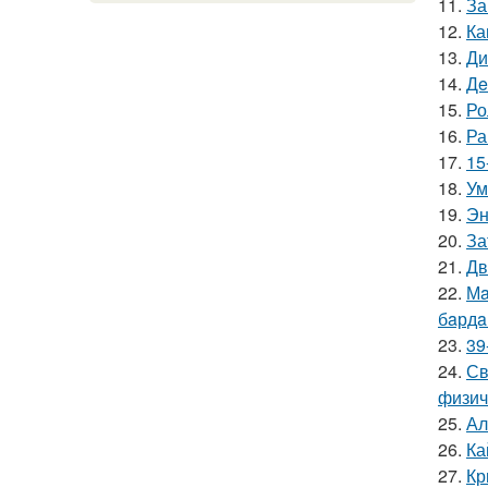
11.
За
12.
Ка
13.
Ди
14.
Дe
15.
Ро
16.
Ра
17.
15
18.
Ум
19.
Эн
20.
За
21.
Дв
22.
Мa
бaрдa
23.
39
24.
Св
физич
25.
Ал
26.
Ка
27.
Кр