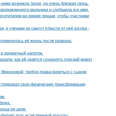
ними возникла тихая, но очень близкая связь.
оворожденного мальчика и сообщила его имя.
посетителям во время лекции, чтобы участники
, и ученики не смогут отвести от неё взгляд -
 поменялась её жизнь после развода.
 и ароматный напиток.
азала, как ей удаётся сохранять плоский живот
и Мироновой, требуя права видеться с сыном
стрировал свои физические трансформации
ом.
уфлях.
онца ее цели.
ыбирает путь естественной красоты.