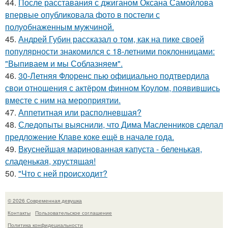
44.
После расставания с джиганом Оксана Самойлова
впервые опубликовала фото в постели с
полуобнаженным мужчиной.
45.
Андрей Губин рассказал о том, как на пике своей
популярности знакомился с 18-летними поклонницами:
"Выпиваем и мы Соблазняем".
46.
30-Летняя Флоренс пью официально подтвердила
свои отношения с актёром финном Коулом, появившись
вместе с ним на мероприятии.
47.
Аппетитная или располневшая?
48.
Следопыты выяснили, что Дима Масленников сделал
предложение Клаве коке ещё в начале года.
49.
Вкуснейшая маринованная капуста - беленькая,
сладенькая, хрустящая!
50.
"Что с ней происходит?
© 2026 Современная девушка
Контакты
Пользовательское соглашение
Политика конфидециальности