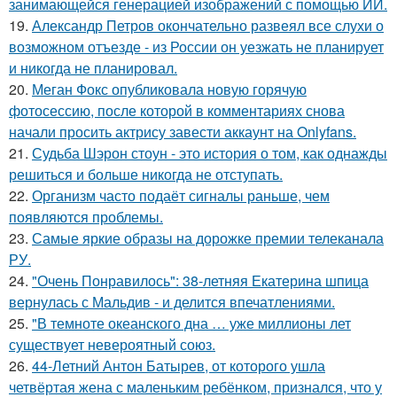
занимающейся генерацией изображений с помощью ИИ.
19.
Александр Петров окончательно развеял все слухи о
возможном отъезде - из России он уезжать не планирует
и никогда не планировал.
20.
Меган Фокс опубликовала новую горячую
фотосессию, после которой в комментариях снова
начали просить актрису завести аккаунт на Onlyfans.
21.
Судьба Шэрон стоун - это история о том, как однажды
решиться и больше никогда не отступать.
22.
Организм часто подаёт сигналы раньше, чем
появляются проблемы.
23.
Самые яркие образы на дорожке премии телеканала
РУ.
24.
"Очень Понравилось": 38-летняя Екатерина шпица
вернулась с Мальдив - и делится впечатлениями.
25.
"В темноте океанского дна … уже миллионы лет
существует невероятный союз.
26.
44-Летний Антон Батырев, от которого ушла
четвёртая жена с маленьким ребёнком, признался, что у