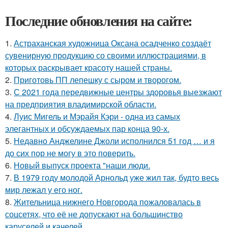
Последние обновления на сайте:
1.
Астраханская художница Оксана осадченко создаёт
сувенирную продукцию со своими иллюстрациями, в
которых раскрывает красоту нашей страны.
2.
Приготовь ПП лепешку с сыром и творогом.
3.
С 2021 года передвижные центры здоровья выезжают
на предприятия владимирской области.
4.
Луис Мигель и Мэрайя Кэри - одна из самых
элегантных и обсуждаемых пар конца 90-х.
5.
Недавно Анджелине Джоли исполнился 51 год … и я
до сих пор не могу в это поверить.
6.
Новый выпуск проекта "наши люди.
7.
В 1979 году молодой Арнольд уже жил так, будто весь
мир лежал у его ног.
8.
Жительница нижнего Новгорода пожаловалась в
соцсетях, что её не допускают на большинство
каруселей и качелей.