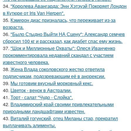
34.
"Королева Авангарда: Энн Хэтэуэй Покоряет Лондон
в Кутюре от Iris Van Herpen".
35.
Кэмерон диас призналась, что переживает из-за
возраста.
36.
"Было Стыдно Выйти НА Сцену": Александр семчев
сбросил 100 кг и рассказал, как диабет спас ему жизнь.
37.
"Шок и Миллионные Охваты": Олеся Иванченко
прокомментировала недавний скандал с участием
известного человека.
38.
Жена Влада соколовского жестко ответила
подписчикам, подозревающим её в анорексии.
39.
Мы готовим вкусный морковный кекс.
40.
Цветок - венок в Австралии.
41.
Торт - салат "Чудо - Слойка".
42.
Владимирский край своими привлекательными
природными ландшафтами известен.
43.
Виталий гогунский, отец Миланы стар, прекратил
выплачивать алименты.