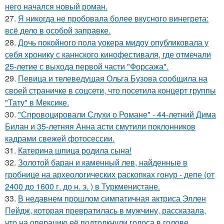
него начался новый роман.
27.
Я никогда не пробовала более вкусного винегрета:
всё дело в особой заправке.
28.
Дочь покойного пола уокера мидоу опубликовала у
себя хронику с каннского кинофестиваля, где отмечали
25-летие с выхода первой части "Форсажа".
29.
Певица и телеведущая Ольга Бузова сообщила на
своей страничке в соцсети, что посетила концерт группы
"Тату" в Мексике.
30.
"Спровоцировали Слухи о Романе" - 44-летний Дима
Билан и 35-летняя Анна асти смутили поклонников
кадрами свежей фотосессии.
31.
Катерина шпица родила сына!
32.
Золотой баран и каменный лев, найденные в
гробнице на археологических раскопках гонур - депе (от
2400 до 1600 г. до н. э. ) в Туркменистане.
33.
В недавнем прошлом симпатичная актриса Эллен
Пейдж, которая превратилась в мужчину, рассказала,
что на операцию её подтолкнули голоса в голове.