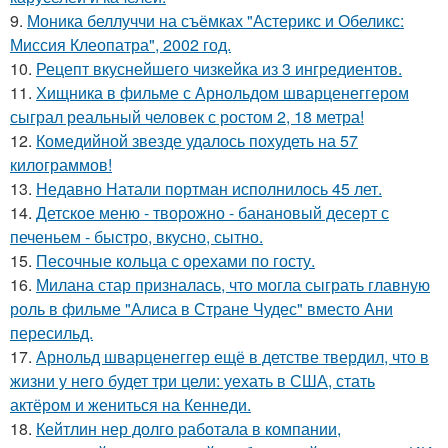
9.
Моника беллуччи на съёмках "Астерикс и Обеликс:
Миссия Клеопатра", 2002 год.
10.
Рецепт вкуснейшего чизкейка из 3 ингредиентов.
11.
Хищника в фильме с Арнольдом шварценеггером
сыграл реальный человек с ростом 2, 18 метра!
12.
Комедийной звезде удалось похудеть на 57
килограммов!
13.
Недавно Натали портман исполнилось 45 лет.
14.
Детское меню - творожно - банановый десерт с
печеньем - быстро, вкусно, сытно.
15.
Песочные кольца с орехами по госту.
16.
Милана стар призналась, что могла сыграть главную
роль в фильме "Алиса в Стране Чудес" вместо Ани
пересильд.
17.
Арнольд шварценеггер ещё в детстве твердил, что в
жизни у него будет три цели: уехать в США, стать
актёром и жениться на Кеннеди.
18.
Кейтлин нер долго работала в компании,